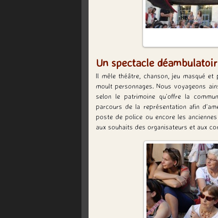
Un spectacle déambulatoir
Il mêle théâtre, chanson, jeu masqué et
moult personnages. Nous voyageons ainsi 
selon le patrimoine qu’offre la commun
parcours de la représentation afin d’ame
poste de police ou encore les anciennes
aux souhaits des organisateurs et aux cont