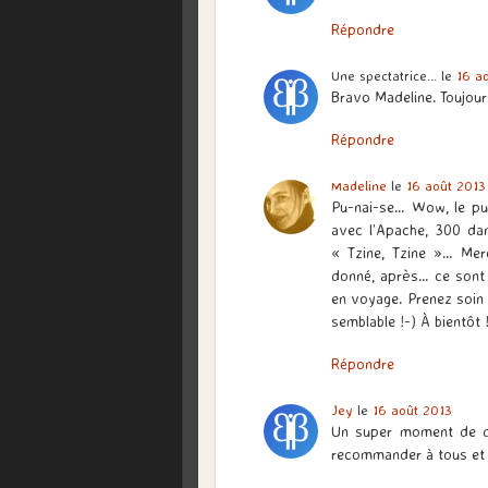
Répondre
Une spectatrice...
le
16 a
Bravo Madeline. Toujou
Répondre
Madeline
le
16 août 2013
Pu-nai-se… Wow, le pu
avec l’Apache, 300 dan
« Tzine, Tzine »… Mer
donné, après… ce sont 
en voyage. Prenez soin
semblable !-) À bientôt 
Répondre
Jey
le
16 août 2013
Un super moment de d
recommander à tous et 