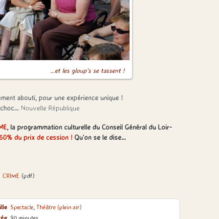
…et les gloup’s se tassent !
ement abouti, pour une expérience unique !
 choc…
Nouvelle République
IME
, la programmation culturelle du Conseil Général du Loir-
60% du prix de cession !
Qu’on se le dise…
U CRIME
(pdf)
lle
Spectacle
,
Théâtre (plein air)
rée
90 minutes