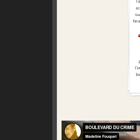
l
ac
su
fer
l’
bi