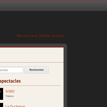
Mise en scène, Théâtre, Chanson
cher:
spectacles
SOI(E)
Théâtre
La Duchesse