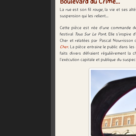
Boulevard du Crime…
La rue est son fil
rouge
, la vie et ses al
suspension qui les relient…
Cette pièce est née d’une commande de 
festival
Tous Sur Le Pont
. Elle s’inspire 
Cher et relatées par Pascal Nourrisson 
Cher
. La pièce entraine le public dans 
faits divers défraient régulièrement la 
l’exécution capitale et publique du suspec