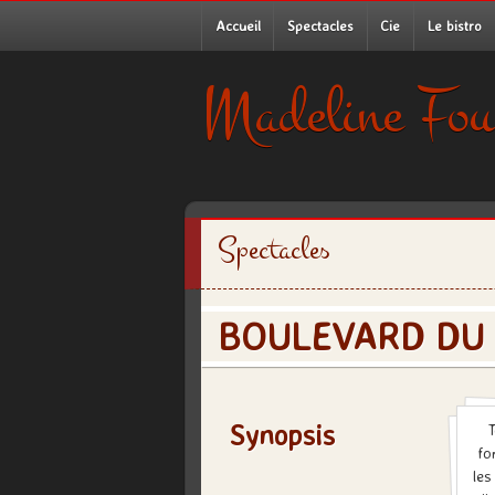
Accueil
Spectacles
Cie
Le bistro
Madeline Fou
Spectacles
BOULEVARD DU
Synopsis
fo
les