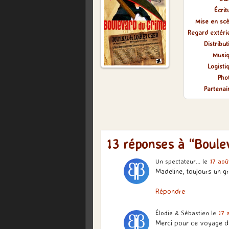
Écrit
Mise en sc
Regard extéri
Distribut
Musi
Logisti
Pho
Partenai
13 réponses à “Boule
Un spectateur...
le
17 aoû
Madeline, toujours un g
Répondre
Élodie & Sébastien
le
17 
Merci pour ce voyage da