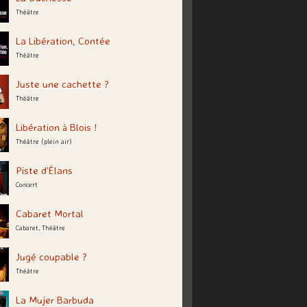
Théâtre
La Libération, Contée
Théâtre
Juste une cachette ?
Théâtre
Libération à Blois !
Théâtre (plein air)
Piste d’Élans
Concert
Cabaret Mortal
Cabaret, Théâtre
Jugé coupable ?
Théâtre
La Mujer Barbuda