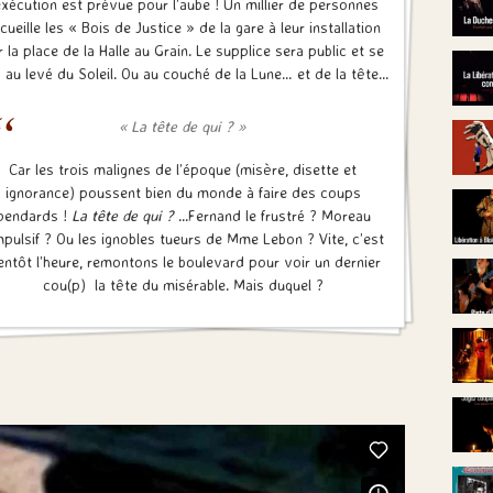
’exécution est prévue pour l’aube ! Un millier de personnes
cueille les « Bois de Justice » de la gare à leur installation
r la place de la Halle au Grain. Le supplice sera public et se
a au levé du Soleil. Ou au couché de la Lune… et de la tête…
« La tête de qui ? »
Car les trois malignes de l’époque (misère, disette et
ignorance) poussent bien du monde à faire des coups
pendards !
La tête de qui ?
...Fernand le frustré ? Moreau
impulsif ? Ou les ignobles tueurs de Mme Lebon ? Vite, c’est
entôt l’heure, remontons le boulevard pour voir un dernier
cou(p) la tête du misérable. Mais duquel ?