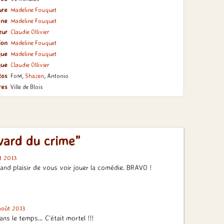
ure
Madeline Fouquet
ène
Madeline Fouquet
eur
Claudie Ollivier
ion
Madeline Fouquet
que
Madeline Fouquet
que
Claudie Ollivier
tos
FoM,
Shazen
, Antonio
res
Ville de Blois
vard du crime”
t 2013
rand plaisir de vous voir jouer la comédie. BRAVO !
août 2013
ns le temps… C’était mortel !!!