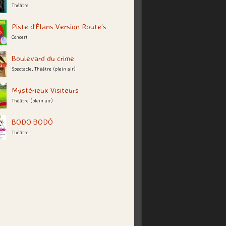
Théâtre
Piste d’Élans Version Route’s
Concert
Boulevard du crime
Spectacle, Théâtre (plein air)
Mystérieux Visiteurs
Théâtre (plein air)
BODO BODÓ
Théâtre