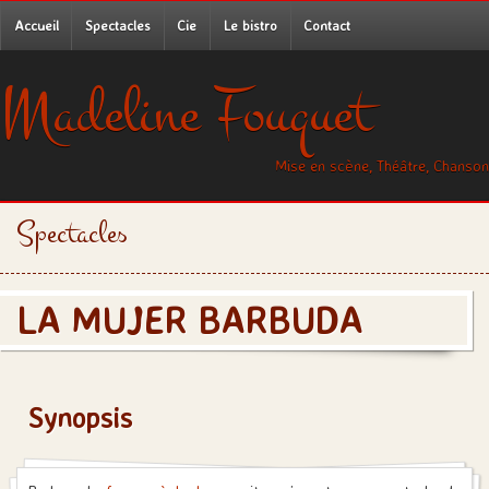
Accueil
Spectacles
Cie
Le bistro
Contact
Madeline Fouquet
Mise en scène, Théâtre, Chanson
Spectacles
LA MUJER BARBUDA
Synopsis