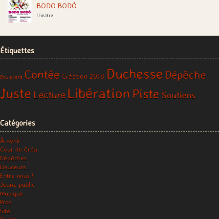
BODO BODÓ
Théâtre
Étiquettes
Duchesse
Contée
Dépêche
Création 2018
Boulevard
Libération
Juste
Piste
Lecture
Soutiens
Catégories
À venir
Cour de Créa.
Dépêches
Douceurs…
Entre nous !
Jeune public
Musique
Pros
Site