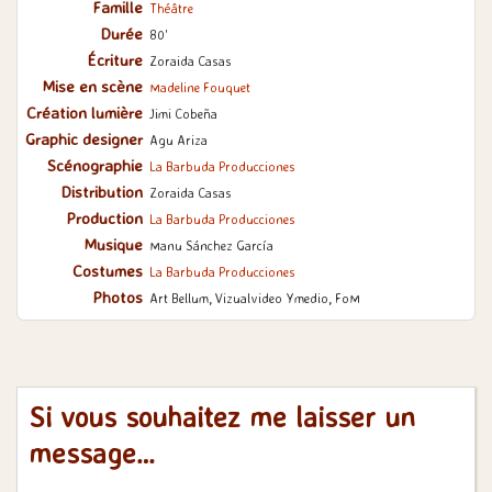
Famille
Théâtre
Durée
80'
Écriture
Zoraida Casas
Mise en scène
Madeline Fouquet
Création lumière
Jimi Cobeña
Graphic designer
Agu Ariza
Scénographie
La Barbuda Producciones
Distribution
Zoraida Casas
Production
La Barbuda Producciones
Musique
Manu Sánchez García
Costumes
La Barbuda Producciones
Photos
Art Bellum, Vizualvideo Ymedio, FoM
Si vous souhaitez me laisser un
message…