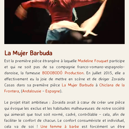
La Mujer Barbuda
Est la première pièce étrangère à laquelle
Madeline Fouquet
participe
et qui ne soit pas de sa compagnie franco-romano-espagnolo-
danoise, la fameuse
BODOBODÓ Production
.
En juillet 2015, elle a
effectivement eu la joie de mettre en scène et de diriger Zoraida
Casas dans sa première pièce
La Mujer Barbuda
à
Chiclana de la
Frontera
, (
Andalousie
–
Espagne
).
Le projet était ambitieux : Zoraida avait à cœur de créer une pièce
qui évoque les exclus et les habitudes malheureuses de notre société
qui aimerait que tout soit normé, cadré, contrôlable – cela, afin de
faciliter le confort de chacun. Le confort consumériste et individuel,
cela va de soi !
Une femme à barbe
est forcément un être