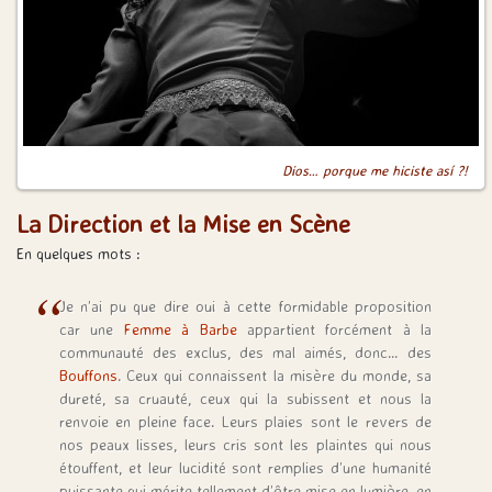
Dios… porque me hiciste así ?!
La Direction et la Mise en Scène
En quelques mots :
Je n’ai pu que dire oui à cette formidable proposition
car une
Femme à Barbe
appartient forcément à la
communauté des exclus, des mal aimés, donc… des
Bouffons
. Ceux qui connaissent la misère du monde, sa
dureté, sa cruauté, ceux qui la subissent et nous la
renvoie en pleine face. Leurs plaies sont le revers de
nos peaux lisses, leurs cris sont les plaintes qui nous
étouffent, et leur lucidité sont remplies d’une humanité
puissante qui mérite tellement d’être mise en lumière, en