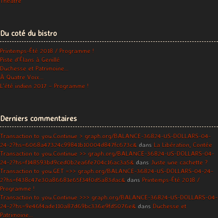
Théâtre
Du coté du bistro
Printemps-Été 2018 / Programme !
Piste d’Élans à Genillé
Duchesse et Patrimoine…
À Quatre Voix…
L’été indien 2017 – Programme !
Derniers commentaires
Transaction to you.Continue > graph.org/BALANCE-36824-US-DOLLARS-04-
24-2?hs=6068a47324c99841b10004d847fc673c&
dans
La Libération, Contée
Transaction to you.Continue >> graph.org/BALANCE-36824-US-DOLLARS-04-
24-2?hs=f148593bd9ced0b2ea6fe704c16ac3a5&
dans
Juste une cachette ?
Transaction to you.GET =>> graph.org/BALANCE-36824-US-DOLLARS-04-24-
2?hs=f438c47e30a86681e65f34f0d5a83dac&
dans
Printemps-Été 2018 /
Programme !
Transaction to you.Continue >>> graph.org/BALANCE-36824-US-DOLLARS-04-
24-2?hs=9e46f4ade110a87d69bc336e9fd5076e&
dans
Duchesse et
Patrimoine…