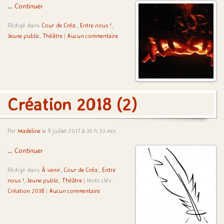
…
Continuer
Rédigé dans
Cour de Créa.
,
Entre nous !
,
Jeune public
,
Théâtre
|
Aucun commentaire
Création 2018 (2)
Par
Madeline
le 9 juillet 2017 à 16 h 31 min
…
Continuer
Rédigé dans
À venir
,
Cour de Créa.
,
Entre
nous !
,
Jeune public
,
Théâtre
| Mots clés :
Création 2018
|
Aucun commentaire