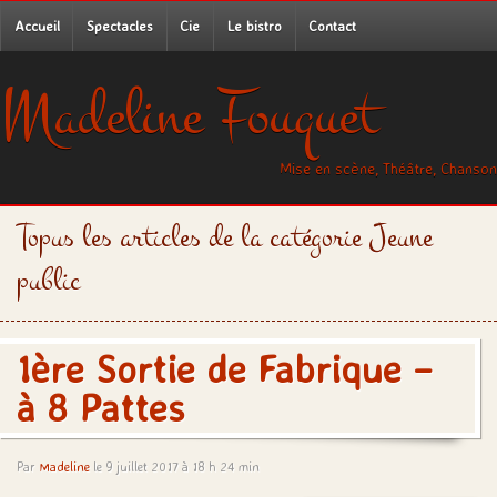
Accueil
Spectacles
Cie
Le bistro
Contact
Madeline Fouquet
Mise en scène, Théâtre, Chanson
Topus les articles de la catégorie
Jeune
public
1ère Sortie de Fabrique –
à 8 Pattes
Par
Madeline
le 9 juillet 2017 à 18 h 24 min