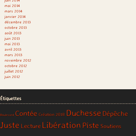
juin 2014
mai 2014
mars 2014
janvier 2014
décembre 2013
octobre 2013
août 2013
juin 2013
mai 2013
avril 2013
mars 2013
novembre 2012
octobre 2012
juillet 2012
juin 2012
Étiquettes
Duchesse
Contée
Dépêche
Création 2018
Boulevard
Libération
Juste
Piste
Lecture
Soutiens