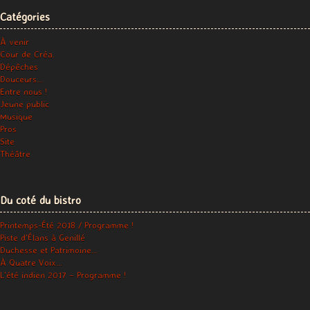
Catégories
À venir
Cour de Créa.
Dépêches
Douceurs…
Entre nous !
Jeune public
Musique
Pros
Site
Théâtre
Du coté du bistro
Printemps-Été 2018 / Programme !
Piste d’Élans à Genillé
Duchesse et Patrimoine…
À Quatre Voix…
L’été indien 2017 – Programme !