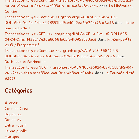
Transaction to you.Continue > graph.org/BALANCE-36824-US-DOLLARS-
04-24-2?hs=6068a47324c99841b10004d847fc673c&
dans
La Libération,
Contée
Transaction to you.Continue >> graph.org/BALANCE-36824-US-
DOLLARS-04-24-2?hs=f148593bd9ced0b2ea6fe704c16ac3a5&
dans
Juste
une cachette ?
Transaction to you.GET =>> graph.org/BALANCE-36824-US-DOLLARS-
04-24-2?hs=f438c47e30a86681e65f34f0d5a83dac&
dans
Printemps-Été
2018 / Programme !
Transaction to you.Continue >>> graph.org/BALANCE-36824-US-
DOLLARS-04-24-2?hs=9e46f4ade110a87d69bc336e9fd5076e&
dans
Duchesse et Patrimoine…
Transaction to you.NEXT > graph.org/BALANCE-36824-US-DOLLARS-04-
24-2?hs=6eb4a3aae88ee6ad69e324b8ae0c94ab&
dans
La Tournée d’été
#2017
Catégories
À venir
Cour de Créa.
Dépêches
Douceurs…
Entre nous !
Jeune public
Musique