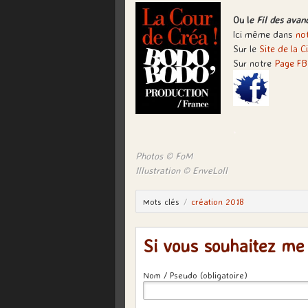
Ou l
e Fil des avan
Ici même dans
not
Sur le
Site de la Ci
Sur notre
Page FB 
.
Photos © FoM
Illustration © EnveLoll
Mots clés
création 2018
Si vous souhaitez me
Nom / Pseudo (obligatoire)