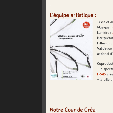
.
L’équipe artistique :
Texte et m
Musique :
Lumière :
Interpréta
Diffusion 
Validation
national d’
Coproduct
– le spect
FRAIS
créa
– la ville
Notre Cour de Créa.