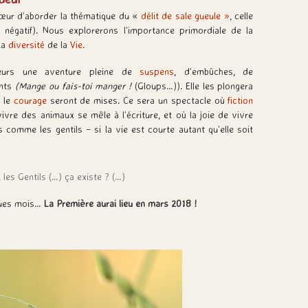
cœur d’aborder la thématique du «
délit de sale gueule »
, celle
négatif). Nous explorerons l’importance primordiale de la
 la
diversité
de la
Vie
.
teurs une aventure pleine de
suspens
, d’embûches, de
ents
(Mange ou fais-toi manger !
(Gloups…)). Elle les plongera
 le
courage
seront de mises. Ce sera un spectacle où
fiction
vre des animaux se mêle à l’écriture, et où la joie de vivre
comme les gentils – si la vie est courte autant qu’elle soit
les Gentils (…) ça existe ? (…)
ques mois…
La Première aurai lieu en mars 2018 !