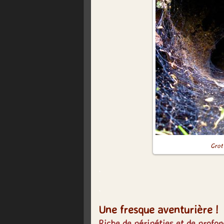
Grot
.
.
Une fresque aventurière !
Riche de péripéties et de profo