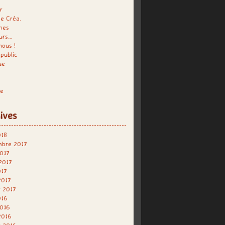
r
e Créa.
hes
urs…
nous !
public
ue
re
ives
018
mbre 2017
017
 2017
017
2017
r 2017
016
2016
2016