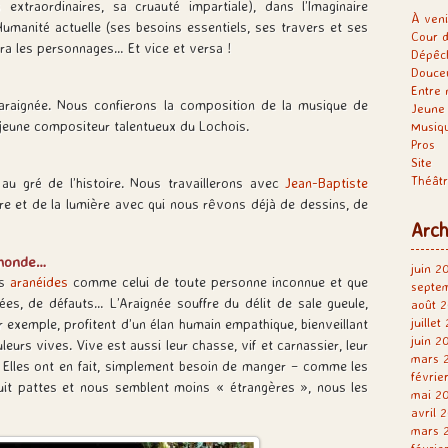
traordinaires, sa cruauté impartiale), dans l’Imaginaire
À veni
’Humanité actuelle (ses besoins essentiels, ses travers et ses
Cour d
ra les personnages… Et vice et versa !
Dépêc
Douce
Entre 
’araignée. Nous confierons la composition de la musique de
Jeune 
 jeune compositeur talentueux du Lochois.
Musiq
Pros
Site
Théât
 au gré de l’histoire. Nous travaillerons avec
Jean-Baptiste
re et de la lumière avec qui nous rêvons déjà de dessins, de
Arch
 monde…
juin 2
es
aranéides
comme celui de toute personne inconnue et que
septe
ées, de défauts… L’Araignée souffre du délit de sale gueule,
août 2
juillet
 exemple, profitent d’un élan humain empathique, bienveillant
juin 2
eurs vives. Vive est aussi leur chasse, vif et carnassier, leur
mars 
s. Elles ont en fait, simplement besoin de manger – comme les
févrie
uit pattes et nous semblent moins « étrangères », nous les
mai 2
avril 
mars 