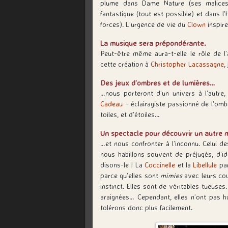
plume dans Dame Nature (ses malices ex
fantastique (tout est possible) et dans l
forces). L’urgence de vie du
Clown
inspire
La musique sera prépondérante.
Peut-être même aura-t-elle le rôle de l
cette création à
Christopher Lacassagne
,
Des jeux d’ombres et de lumières…
…nous porteront d’un univers à l’autre,
Cadeau
– éclairagiste passionné de l’omb
toiles, et d’étoiles…
Un spectacle pour découvrir un autre
…et nous confronter à l’inconnu. Celui d
nous habillons souvent de préjugés, d’id
disons-le ! La
Coccinelle
et la
Libellule
par
parce qu’elles sont
mimies
avec leurs coul
instinct. Elles sont de véritables tueuse
araignées… Cependant, elles n’ont pas h
tolérons donc plus facilement.