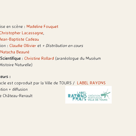
ise en scène :
Madeline Fouquet
Christopher Lacassagne
,
Jean-Baptiste Cadeau
tion :
Claudie Ollivier
et
+ Distribution en cours
:
Natacha Beauné
 Scientifique
:
Christine Rollard
(aranéologue du Muséum
Histoire Naturelle)
eurs :
acle est coproduit par la Ville de TOURS /
LABEL RAYONS
tion + diffusion
 de Château-Renault