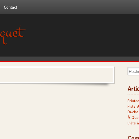
Contact
quet
Recher
Arti
Printe
Piste d
Duches
À Qua
L’été 
Com