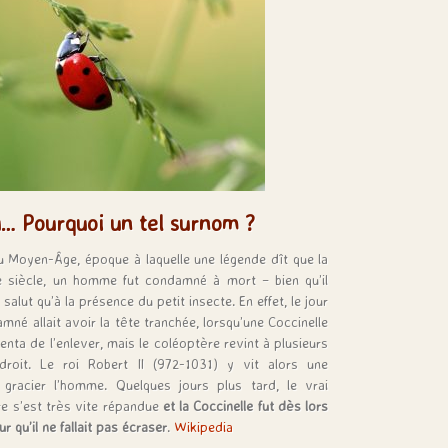
u… Pourquoi un tel surnom ?
u Moyen-Âge, époque à laquelle une légende dît que la
Xe siècle, un homme fut condamné à mort – bien qu’il
salut qu’à la présence du petit insecte. En effet, le jour
mné allait avoir la tête tranchée, lorsqu’une Coccinelle
nta de l’enlever, mais le coléoptère revint à plusieurs
roit. Le roi Robert II (972-1031) y vit alors une
 gracier l’homme. Quelques jours plus tard, le vrai
ire s’est très vite répandue
et la Coccinelle fut dès lors
qu’il ne fallait pas écraser
.
Wikipedia