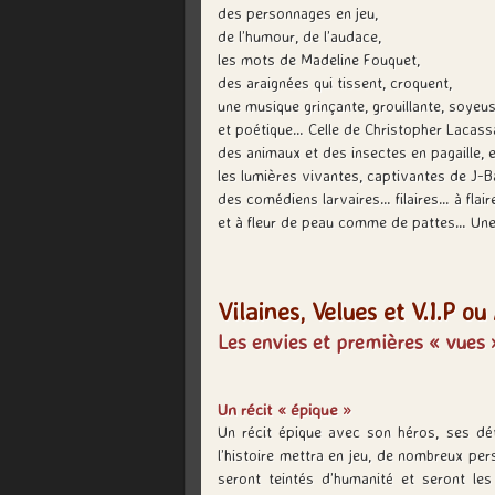
des personnages en jeu,
de l’humour, de l’audace,
les mots de Madeline Fouquet,
des araignées qui tissent, croquent,
une musique grinçante, grouillante, soyeu
et poétique… Celle de Christopher Lacass
des animaux et des insectes en pagaille, en
les lumières vivantes, captivantes de J-B
des comédiens larvaires… filaires… à flai
et à fleur de peau comme de pattes… Un
Vilaines, Velues et V.I.P o
Les envies et premières « vues »
Un récit « épique »
Un récit épique avec son héros, ses dét
l’histoire mettra en jeu, de nombreux pe
seront teintés d’humanité et seront le