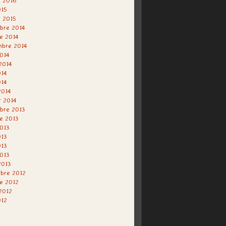
r 2016
015
r 2015
bre 2014
e 2014
mbre 2014
014
 2014
014
014
2014
r 2014
bre 2013
e 2013
013
013
013
2013
2013
bre 2012
e 2012
 2012
012