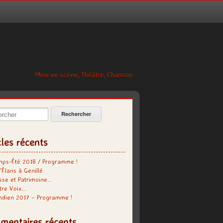
Mise en scène, Théâtre, Chanson
cher:
cles récents
mps-Été 2018 / Programme !
’Élans à Genillé
se et Patrimoine…
tre Voix…
indien 2017 – Programme !
mentaires récents