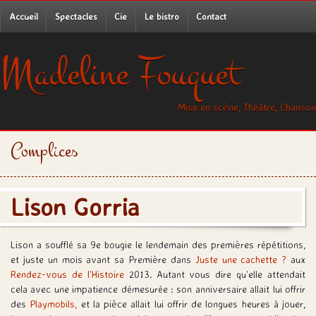
Accueil
Spectacles
Cie
Le bistro
Contact
Madeline Fouquet
Mise en scène, Théâtre, Chanson
Complices
Lison Gorria
Lison a soufflé sa 9e bougie le lendemain des premières répétitions,
et juste un mois avant sa Première dans
Juste une cachette ?
aux
Rendez-vous de l’Histoire
2013. Autant vous dire qu’elle attendait
cela avec une impatience démesurée : son anniversaire allait lui offrir
des
Playmobils,
et la pièce allait lui offrir de longues heures à jouer,