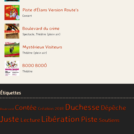
Piste d’Élans Version Route’s
Concert
Boulevard du crime
Spectacle, Théâtre (plein air)
Mystérieux Visiteurs
Théâtre (plein air)
BODO BODÓ
Théâtre
Étiquettes
Duchesse
Contée
Dépêche
Création 2018
Boulevard
Libération
Juste
Piste
Lecture
Soutiens