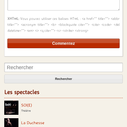
XHTML:
Vous pouvez utiliser ces balises HTML :
<a href="" title=""> <abbr
title=""> <acronym title=""> <b> <blockquote cite=""> <cite> <code> <del
datetime=""> <em> <i> <q cite=""> <s> <strike> <strong>
Rechercher:
Les spectacles
SOI(E)
Théâtre
La Duchesse