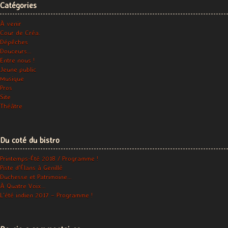
Catégories
À venir
Cour de Créa.
Dépêches
Douceurs…
Entre nous !
Jeune public
Musique
Pros
Site
Théâtre
Du coté du bistro
Printemps-Été 2018 / Programme !
Piste d’Élans à Genillé
Duchesse et Patrimoine…
À Quatre Voix…
L’été indien 2017 – Programme !