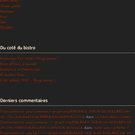
Entre nous !
Jeune public
Musique
Pros
Site
Théâtre
Du coté du bistro
Printemps-Été 2018 / Programme !
Piste d’Élans à Genillé
Duchesse et Patrimoine…
À Quatre Voix…
L’été indien 2017 – Programme !
Derniers commentaires
Transaction to you.Continue > graph.org/BALANCE-36824-US-DOLLARS-04-
24-2?hs=6068a47324c99841b10004d847fc673c&
dans
La Libération, Contée
Transaction to you.Continue >> graph.org/BALANCE-36824-US-DOLLARS-04-
24-2?hs=f148593bd9ced0b2ea6fe704c16ac3a5&
dans
Juste une cachette ?
Transaction to you.GET =>> graph.org/BALANCE-36824-US-DOLLARS-04-24-