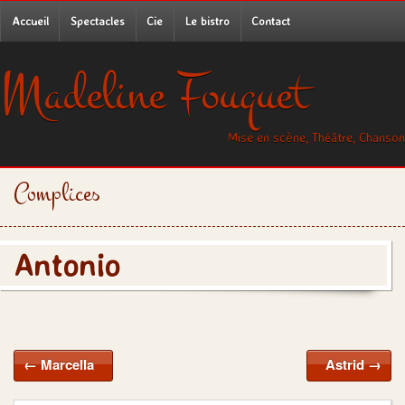
Accueil
Spectacles
Cie
Le bistro
Contact
Madeline Fouquet
Mise en scène, Théâtre, Chanson
Complices
Antonio
←
Marcella
Astrid
→