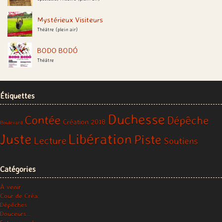
Mystérieux Visiteurs
Théâtre (plein air)
BODO BODÓ
Théâtre
Étiquettes
Duchesse
Contée
Dépêche
Création 2018
Boulevard
Libération
Juste
Piste
Lecture
Soutiens
Catégories
À venir
Cour de Créa.
Dépêches
Douceurs…