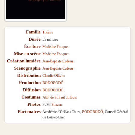
Famille
Théâtre
Durée
55 minutes
Écriture
Madeline Fouquet
Mise en scène
Madeline Fouquet
Création lumière
Jean-Baptiste Cadeau
Scénographie
Jean-Baptiste Cadeau
Distribution
Claudie Ollivier
Production
BODOBODÓ
Diffusion
BODOBODÓ
Costumes
AEP de St Paul du Bois
Photos
FoM,
Shazen
Partenaires
Académie d'Orléans Tours,
BODOBODÓ
, Conseil Général
du Loir-et-Cher