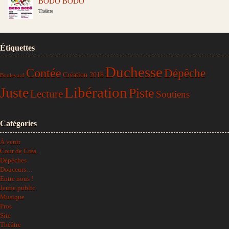
BODO BODÓ
Théâtre
Étiquettes
Duchesse
Contée
Dépêche
Création 2018
Boulevard
Libération
Juste
Piste
Lecture
Soutiens
Catégories
À venir
Cour de Créa.
Dépêches
Douceurs…
Entre nous !
Jeune public
Musique
Pros
Site
Théâtre