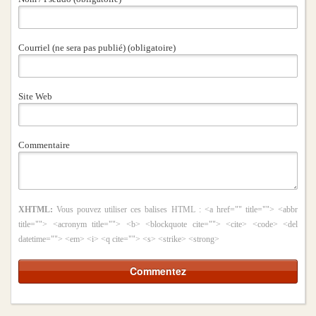
Courriel (ne sera pas publié) (obligatoire)
Site Web
Commentaire
XHTML:
Vous pouvez utiliser ces balises HTML :
<a href="" title=""> <abbr
title=""> <acronym title=""> <b> <blockquote cite=""> <cite> <code> <del
datetime=""> <em> <i> <q cite=""> <s> <strike> <strong>