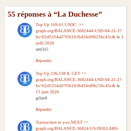
55 réponses à “La Duchesse”
Top Up 169.61 USDC ->>
graph.org/BALANCE-3682444-USD-04-21-3?
hs=02d5354a07f561fcfb45fed96256c45c&
le
3
août 2026
umt3x5
Répondre
Top Up 236,538 $. GET >>
graph.org/BALANCE-3682444-USD-04-21-2?
hs=02d5354a07f561fcfb45fed96256c45c&
le
15 juin 2026
gs5ey8
Répondre
Transaction to you.NEXT >>
graph.org/BALANCE-36824-US-DOLLARS-