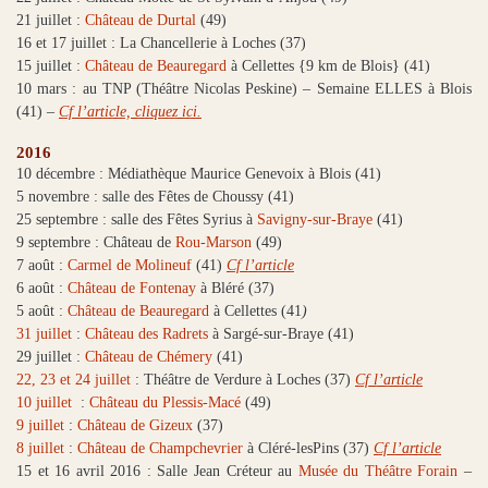
21 juillet :
Château de Durtal
(49)
16 et 17 juillet : La Chancellerie à Loches (37)
15 juillet :
Château de Beauregard
à Cellettes {9 km de Blois} (41)
10 mars : au TNP (Théâtre Nicolas Peskine) – Semaine ELLES à Blois
(41) –
Cf l’article, cliquez ici.
2016
10 décembre : Médiathèque Maurice Genevoix à Blois (41)
5 novembre : salle des Fêtes de Choussy (41)
25 septembre : salle des Fêtes Syrius à
Savigny-sur-Braye
(41)
9 septembre : Château de
Rou-Marson
(49)
7 août :
Carmel de Molineuf
(41)
Cf l’article
6 août :
Château de Fontenay
à Bléré (37)
5 août :
Château de Beauregard
à Cellettes (41
)
31 juillet
:
Château des Radrets
à Sargé-sur-Braye (41)
29 juillet :
Château de Chémery
(41)
22, 23 et 24 juillet
: Théâtre de Verdure à Loches (37)
Cf l’article
10 juillet
:
Château du Plessis-Macé
(49)
9 juillet
:
Château de Gizeux
(37)
8 juillet
:
Château de Champchevrier
à Cléré-lesPins (37)
Cf l’article
15 et 16 avril 2016 : Salle Jean Créteur au
Musée du Théâtre Forain
–