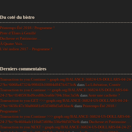
Du coté du bistro
Printemps-Été 2018 / Programme !
Piste d’Élans à Genillé
Duchesse et Patrimoine…
À Quatre Voix…
L’été indien 2017 – Programme !
Derniers commentaires
Transaction to you.Continue > graph.org/BALANCE-36824-US-DOLLARS-04-24-
2?hs=6068a47324c99841b10004d847fc673c&
dans
La Libération, Contée
Transaction to you.Continue >> graph.org/BALANCE-36824-US-DOLLARS-04-
24-2?hs=f148593bd9ced0b2ea6fe704c16ac3a5&
dans
Juste une cachette ?
Transaction to you.GET =>> graph.org/BALANCE-36824-US-DOLLARS-04-24-
2?hs=f438c47e30a86681e65f34f0d5a83dac&
dans
Printemps-Été 2018 /
Programme !
Transaction to you.Continue >>> graph.org/BALANCE-36824-US-DOLLARS-04-
24-2?hs=9e46f4ade110a87d69bc336e9fd5076e&
dans
Duchesse et Patrimoine…
Transaction to you.NEXT > graph.org/BALANCE-36824-US-DOLLARS-04-24-2?