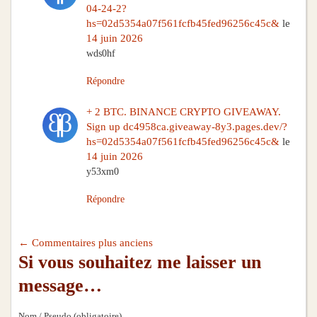
04-24-2?
hs=02d5354a07f561fcfb45fed96256c45c&
le
14 juin 2026
wds0hf
Répondre
+ 2 BTC. BINANCE CRYPTO GIVEAWAY.
Sign up dc4958ca.giveaway-8y3.pages.dev/?
hs=02d5354a07f561fcfb45fed96256c45c&
le
14 juin 2026
y53xm0
Répondre
← Commentaires plus anciens
Si vous souhaitez me laisser un
message…
Nom / Pseudo (obligatoire)