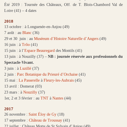
Été 2019 : Tournée des Châteaux, Off. de T. Blois-Chambord Val de
Loire (41) – 4 dates
2018
13 octobre : à Longuenée-en-Anjou (49)
7 août : au
Blanc
(36)
29 et 30 juin : au
Muséeum d’Histoire Naturelle d’Angers
(49)
16 juin : à
Trôo
(41)
15 juin : à l’
Espace Beauregard
des Montils (41)
13 juin : à Nouzilly (37) –
NB : journée réservée aux professionnels du
Spectacle-Vivant.
3 juin : à
Luzillé
(37)
2 juin :
Parc Botanique du Prieuré d’Orchaise
(41)
15 mai :
La Passerelle
à
Fleury-les-Aubrais
(45)
13 avril : Domerat (03)
23 mars : à
Nouzilly
(37)
1er, 2 et 3 février : au
TNT
à
Nantes
(44)
2017
26 novembre :
Saint Éloy de Gy
(18)
17 septembre :
Château de Troussay
(41)
22 juillet : Château Motte de St Sylvain d’Anjou (49)