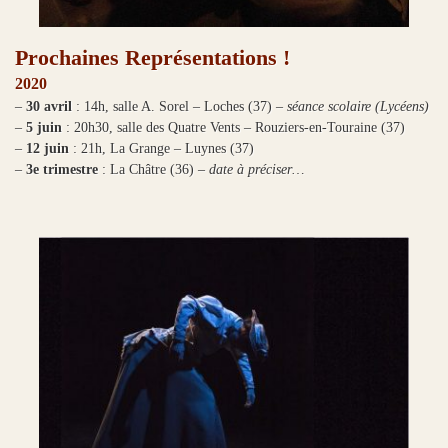
Prochaines Représentations !
2020
–
30 avril
: 14h, salle A. Sorel – Loches (37)
– séance scolaire (Lycéens)
–
5 juin
: 20h30, salle des Quatre Vents – Rouziers-en-Touraine (37)
–
12 juin
: 21h, La Grange – Luynes (37)
–
3e trimestre
: La Châtre (36) –
date à préciser…