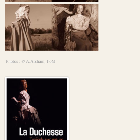
Photos : © A.Afchain, FoM