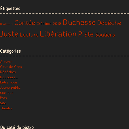
Étiquettes
Duchesse
Contée
Dépêche
Création 2018
Boulevard
Libération
Juste
Piste
Lecture
Soutiens
Catégories
À venir
Cour de Créa.
Dépêches
Douceurs…
Entre nous !
Jeune public
Musique
Pros
Site
Théâtre
Du coté du bistro