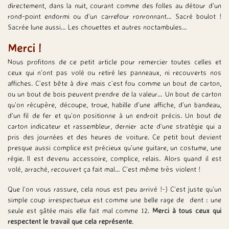
directement, dans la nuit, courant comme des folles au détour d’un
rond-point endormi ou d’un carrefour ronronnant… Sacré boulot !
Sacrée lune aussi… Les chouettes et autres noctambules…
Merci !
Nous profitons de ce petit article pour remercier toutes celles et
ceux qui n’ont pas volé ou retiré les panneaux, ni recouverts nos
affiches. C’est bête à dire mais c’est fou comme un bout de carton,
ou un bout de bois peuvent prendre de la valeur… Un bout de carton
qu’on récupère, découpe, troue, habille d’une affiche, d’un bandeau,
d’un fil de fer et qu’on positionne à un endroit précis. Un bout de
carton indicateur et rassembleur, dernier acte d’une stratégie qui a
pris des journées et des heures de voiture. Ce petit bout devient
presque aussi complice est précieux qu’une guitare, un costume, une
régie. Il est devenu accessoire, complice, relais. Alors quand il est
volé, arraché, recouvert ça fait mal… C’est même très violent !
Que l’on vous rassure, cela nous est peu arrivé !-) C’est juste qu’un
simple coup irrespectueux est comme une belle rage de dent : une
seule est gâtée mais elle fait mal comme 12.
M
erci à tous ceux qui
respectent le travail que cela représente
.