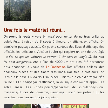
Une fois le matériel réuni…
On prend la route
– vers 6h max’ pour éviter de ne trop griller au
soleil. Puis, à raison de 8 spots à l’heure, on affiche, on affiche. On
admire le paysage aussi… On guette surtout des lieux d’affichage (les
officiels, les officieux). Voici un boulot qui requiert un brin de stratégie
:
« Est-ce que les voitures le verront ? Ou sous cet angle là. Ah, non,
ici c’est dangereux, etc. »
Plus de 4000 km ont ainsi été parcourus
pour annoncer la venue de
La Duchesse
. Des affiches collées, des
panneaux placés et des tracts distribués. Une fois la nuit noire, on
rentre à la base. Ou on dort sur place – histoire d’être d’attaque dès
l’aube !-) En campagne d’affichage, la musique est un bel appui ! Le
soleil aussi. Les ronds-points/panneaux de circulation/Brico-
magasins/Offices de Tourisme, Campings… sont nos potes ! Et les
insectes nous laissent de jolis
spots…