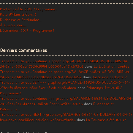
Printemps-Été 2018 / Programme !
Piste d’Élans à Genillé
Duchesse et Patrimoine…
À Quatre Voix…
L’été indien 2017 – Programme !
Derniers commentaires
Transaction to you.Continue > graph.org/BALANCE-36824-US-DOLLARS-04-
24-2?hs=6068a47324c99841b10004d847fc673c&
dans
La Libération, Contée
Transaction to you.Continue >> graph.org/BALANCE-36824-US-DOLLARS-04-
24-2?hs=f148593bd9ced0b2ea6fe704c16ac3a5&
dans
Juste une cachette ?
Transaction to you.GET =>> graph.org/BALANCE-36824-US-DOLLARS-04-24-
2?hs=f438c47e30a86681e65f34f0d5a83dac&
dans
Printemps-Été 2018 /
Programme !
Transaction to you.Continue >>> graph.org/BALANCE-36824-US-DOLLARS-04-
24-2?hs=9e46f4ade110a87d69bc336e9fd5076e&
dans
Duchesse et
Patrimoine…
Transaction to you.NEXT > graph.org/BALANCE-36824-US-DOLLARS-04-24-2?
hs=6eb4a3aae88ee6ad69e324b8ae0c94ab&
dans
La Tournée d’été #2017