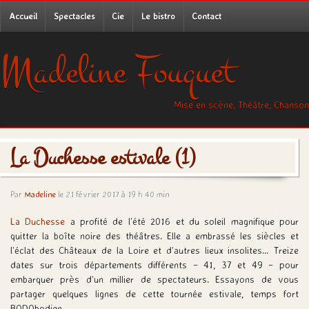
Accueil
Spectacles
Cie
Le bistro
Contact
Madeline Fouquet
Mise en scène, Théâtre, Chanson
La Duchesse estivale (1)
Par
Madeline
le 21 février 2017 à 19 h 40 min
La Duchesse
a profité de l’été 2016 et du soleil magnifique pour
quitter la boîte noire des théâtres. Elle a embrassé les siècles et
l’éclat des Châteaux de la Loire et d’autres lieux insolites… Treize
dates sur trois départements différents – 41, 37 et 49 – pour
embarquer près d’un millier de spectateurs. Essayons de vous
partager quelques lignes de cette tournée estivale, temps fort
BODObodien…