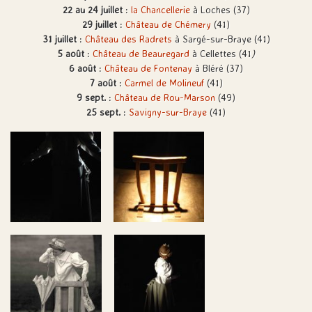
22 au 24 juillet
:
la Chancellerie
à Loches (37)
29 juillet
:
Château de Chémery
(41)
31 juillet
:
Château des Radrets
à Sargé-sur-Braye (41)
5 août
:
Château de Beauregard
à Cellettes (41
)
6 août
:
Château de Fontenay
à Bléré (37)
7 août
:
Carmel de Molineuf
(41)
9 sept.
:
Château de Rou-Marson
(49)
25 sept.
:
Savigny-sur-Braye
(41)