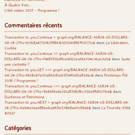
À Quatre Voix…
L’été indien 2017 – Programme !
Commentaires récents
Transaction to you.Continue > graph.org/BALANCE-36824-US-DOLLARS-
04-24-2?hs=6068a47324c99841b10004d847fc673c&
dans
La Libération,
Contée
Transaction to you.Continue >> graph.org/BALANCE-36824-US-
DOLLARS-04-24-2?hs=f148593bd9ced0b2ea6fe704c16ac3a5&
dans
Juste
une cachette ?
Transaction to you.GET =>> graph.org/BALANCE-36824-US-DOLLARS-
04-24-2?hs=f438c47e30a86681e65f34f0d5a83dac&
dans
Printemps-Été
2018 / Programme !
Transaction to you.Continue >>> graph.org/BALANCE-36824-US-
DOLLARS-04-24-2?hs=9e46f4ade110a87d69bc336e9fd5076e&
dans
Duchesse et Patrimoine…
Transaction to you.NEXT > graph.org/BALANCE-36824-US-DOLLARS-04-
24-2?hs=6eb4a3aae88ee6ad69e324b8ae0c94ab&
dans
La Tournée d’été
#2017
Catégories