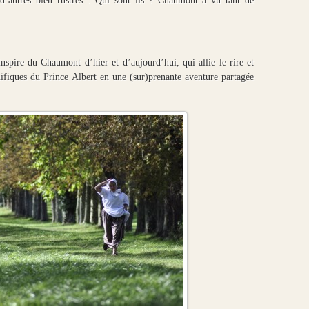
és, d’autres bien rustres . Qui sont ils ? Chaumont a vu tant de
inspire du Chaumont d’hier et d’aujourd’hui, qui allie le rire et
nifiques du Prince Albert en une (sur)prenante aventure partagée