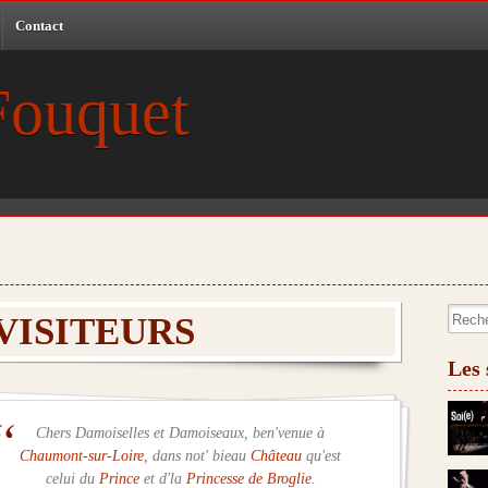
Contact
Fouquet
Recher
VISITEURS
Les 
Chers Damoiselles et Damoiseaux,
ben'venue à
Chaumont-sur-Loire
, dans not' bieau
Château
qu'est
celui du
Prince
et d'la
Princesse de Broglie
.