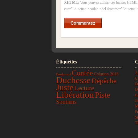
XHTML:
Vous pouvez utiliser ces balises HTML
cite=""> <cite> <code> <del datetime=""> <em> 
Étiquettes
C
Contée
À
Création 2018
Boulevard
Duchesse
C
Dépêche
D
Juste
Lecture
D
Libération
Piste
E
J
Soutiens
M
P
S
T