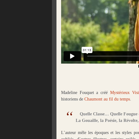
Madeline Fouquet a créé
Mystérieux Visi
historiens de
Chaumont au fil du temps
.
Quelle Classe… Quelle Fougue 
La Gouaille, la Poésie, la Révolte,
L’auteur mêle les époques et les styles po