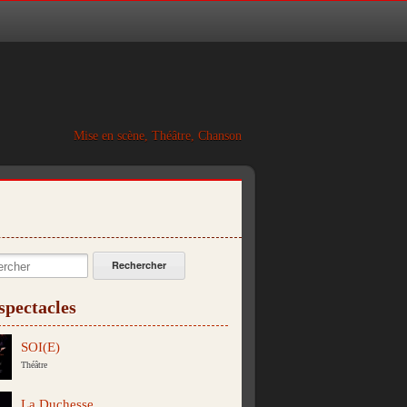
Mise en scène, Théâtre, Chanson
cher:
spectacles
SOI(E)
Théâtre
La Duchesse