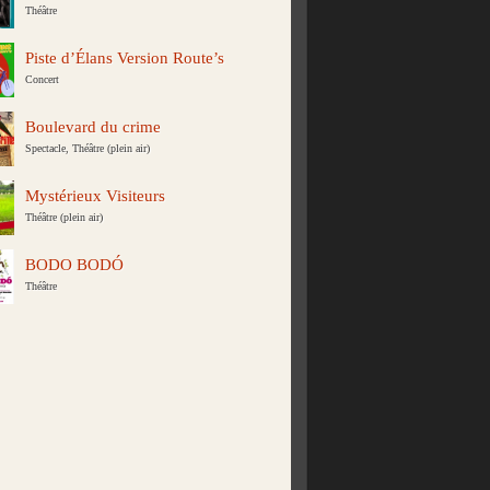
Théâtre
Piste d’Élans Version Route’s
Concert
Boulevard du crime
Spectacle, Théâtre (plein air)
Mystérieux Visiteurs
Théâtre (plein air)
BODO BODÓ
Théâtre