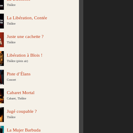
Théâtre
La Libération, Contée
Théâtre
Juste une cachette ?
Théâtre
Libération à Blois !
Théâtre (plein air)
Piste d’Élans
Concert
Cabaret Mortal
Cabaret, Théâtre
Jugé coupable ?
Théâtre
La Mujer Barbuda