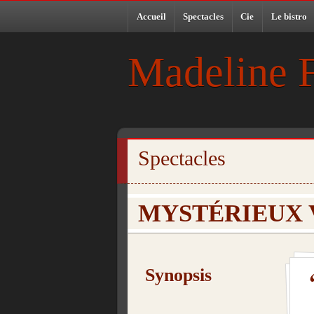
Accueil
Spectacles
Cie
Le bistro
Madeline 
Spectacles
MYSTÉRIEUX 
Synopsis