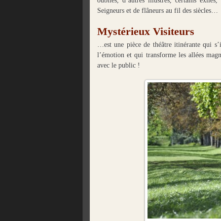
oubliés, d’autres illustres, certains exil
Seigneurs et de flâneurs au fil des siècles…
Mystérieux Visiteurs
…est une pièce de théâtre itinérante qui s’
l’émotion et qui transforme les allées mag
avec le public !