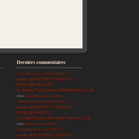
Derniers commentaires
Transaction to you.Continue >
graph.org/BALANCE-36824-US-
DOLLARS-04-24-2?
hs=6068a47324c99841b10004d847fc673c&
dans
La Libération, Contée
Transaction to you.Continue >>
graph.org/BALANCE-36824-US-
DOLLARS-04-24-2?
hs=f148593bd9ced0b2ea6fe704c16ac3a5&
dans
Juste une cachette ?
Transaction to you.GET =>>
graph.org/BALANCE-36824-US-