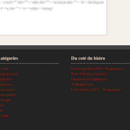
 :
<a href="" title=""> <abbr title=""> <acronym title=""> <b> <blockquote
<i> <q cite=""> <s> <strike> <strong>
atégories
Du coté du bistro
 venir
Printemps-Été 2018 / Programme !
our de Créa.
Piste d’Élans à Genillé
épêches
Duchesse et Patrimoine…
ouceurs…
À Quatre Voix…
ntre nous !
L’été indien 2017 – Programme !
eune public
usique
ros
ite
héâtre