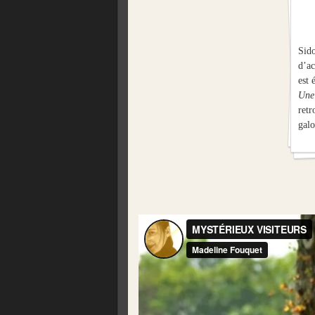
Sid
d’ac
est 
Une 
ret
gal