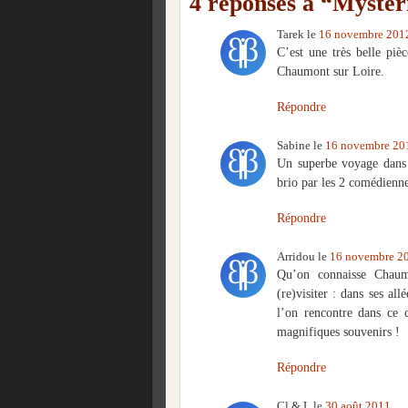
4 réponses à “Mystér
Tarek
le
16 novembre 201
C’est une très belle piè
Chaumont sur Loire.
Répondre
Sabine
le
16 novembre 20
Un superbe voyage dans 
brio par les 2 comédienne
Répondre
Arridou
le
16 novembre 2
Qu’on connaisse Chau
(re)visiter : dans ses al
l’on rencontre dans ce 
magnifiques souvenirs !
Répondre
Cl & L
le
30 août 2011