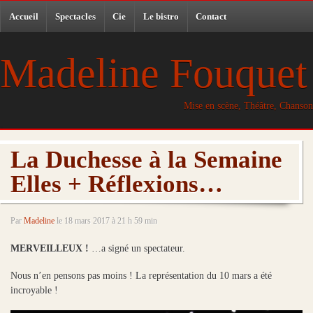
Accueil
Spectacles
Cie
Le bistro
Contact
Madeline Fouquet
Mise en scène, Théâtre, Chanson
La Duchesse à la Semaine
Elles + Réflexions…
Par
Madeline
le 18 mars 2017 à 21 h 59 min
MERVEILLEUX !
…a signé un spectateur.
Nous n’en pensons pas moins ! La représentation du 10 mars a été
incroyable !