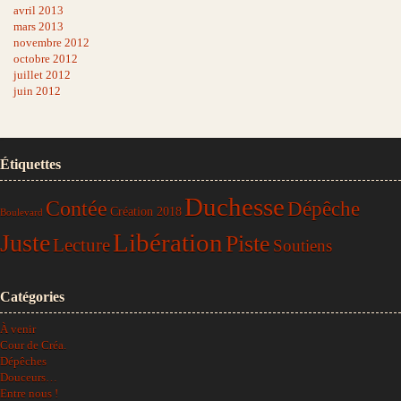
avril 2013
mars 2013
novembre 2012
octobre 2012
juillet 2012
juin 2012
Étiquettes
Duchesse
Contée
Dépêche
Création 2018
Boulevard
Libération
Juste
Piste
Lecture
Soutiens
Catégories
À venir
Cour de Créa.
Dépêches
Douceurs…
Entre nous !