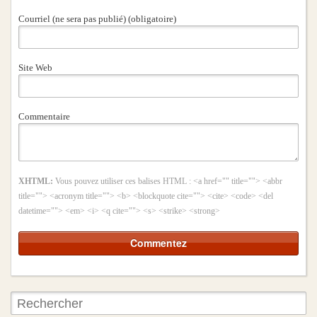
Courriel (ne sera pas publié) (obligatoire)
Site Web
Commentaire
XHTML:
Vous pouvez utiliser ces balises HTML :
<a href="" title=""> <abbr
title=""> <acronym title=""> <b> <blockquote cite=""> <cite> <code> <del
datetime=""> <em> <i> <q cite=""> <s> <strike> <strong>
Rechercher: