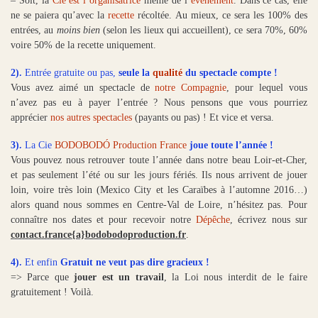
– Soit, la
Cie est l’organisatrice
même de l’
évènement
. Dans ce cas, elle
ne se paiera qu’avec la
recette
récoltée. Au mieux, ce sera les 100% des
entrées, au
moins bien
(selon les lieux qui accueillent), ce sera 70%, 60%
voire 50% de la recette uniquement.
2).
Entrée gratuite ou pas,
seule la
qualité
du spectacle compte !
Vous avez aimé un spectacle de
notre Compagnie
, pour lequel vous
n’avez pas eu à payer l’entrée ? Nous pensons que vous pourriez
apprécier
nos autres spectacles
(payants ou pas) ! Et vice et versa.
3).
La Cie
BODOBODÓ Production France
joue toute l’année !
Vous pouvez nous retrouver toute l’année dans notre beau Loir-et-Cher,
et pas seulement l’été ou sur les jours fériés. Ils nous arrivent de jouer
loin, voire très loin (Mexico City et les Caraïbes à l’automne 2016…)
alors quand nous sommes en Centre-Val de Loire, n’hésitez pas. Pour
connaître nos dates et pour recevoir notre
Dépêche
, écrivez nous sur
contact.france{a}bodobodoproduction.fr
.
4
).
Et enfin
Gratuit
ne veut pas dire
gracieux
!
=> Parce que
jouer est un travail
, la Loi nous interdit de le faire
gratuitement ! Voilà.