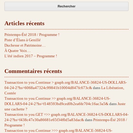
Articles récents
Printemps-Été 2018 / Programme !
Piste d’Élans à Genillé
Duchesse et Patrimoine…
À Quatre Voix…
L’été indien 2017 – Programme !
Commentaires récents
Transaction to you.Continue > graph.org/BALANCE-36824-US-DOLLARS-
04-24-2?hs=6068a47324c99841b10004d847fc673c&
dans
La Libération,
Contée
Transaction to you.Continue >> graph.org/BALANCE-36824-US-
DOLLARS-04-24-2?hs=f148593bd9ced0b2ea6fe704c16ac3a5&
dans
Juste
une cachette ?
Transaction to you.GET =>> graph.org/BALANCE-36824-US-DOLLARS-04-
24-2?hs=f438c47e30a86681e65f34f0d5a83dac&
dans
Printemps-Été 2018 /
Programme !
Transaction to you.Continue >>> graph.org/BALANCE-36824-US-