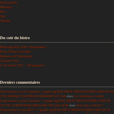
Jeune public
Musique
Pros
Site
Théâtre
Du coté du bistro
Printemps-Été 2018 / Programme !
Piste d’Élans à Genillé
Duchesse et Patrimoine…
À Quatre Voix…
L’été indien 2017 – Programme !
Derniers commentaires
Transaction to you.Continue > graph.org/BALANCE-36824-US-DOLLARS-04-24-
2?hs=6068a47324c99841b10004d847fc673c&
dans
La Libération, Contée
Transaction to you.Continue >> graph.org/BALANCE-36824-US-DOLLARS-04-
24-2?hs=f148593bd9ced0b2ea6fe704c16ac3a5&
dans
Juste une cachette ?
Transaction to you.GET =>> graph.org/BALANCE-36824-US-DOLLARS-04-24-