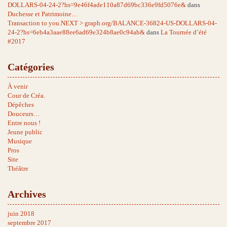
DOLLARS-04-24-2?hs=9e46f4ade110a87d69bc336e9fd5076e&
dans
Duchesse et Patrimoine…
Transaction to you.NEXT > graph.org/BALANCE-36824-US-DOLLARS-04-
24-2?hs=6eb4a3aae88ee6ad69e324b8ae0c94ab&
dans
La Tournée d’été
#2017
Catégories
À venir
Cour de Créa.
Dépêches
Douceurs…
Entre nous !
Jeune public
Musique
Pros
Site
Théâtre
Archives
juin 2018
septembre 2017