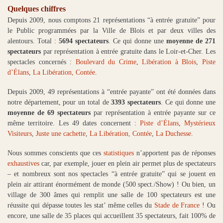
Quelques chiffres
Depuis 2009, nous comptons 21 représentations “à entrée gratuite” pour
le Public programmées par la Ville de Blois et par deux villes des
alentours. Total :
5694 spectateurs
. Ce qui donne une
moyenne de 271
spectateurs
par représentation à entrée gratuite dans le Loir-et-Cher. Les
spectacles concernés :
Boulevard du Crime
,
Libération à Blois
,
Piste
d’Élans
,
La Libération, Contée
.
Depuis 2009, 49 représentations à “entrée payante” ont été données dans
notre département, pour un total de
3393 spectateurs
. Ce qui donne une
moyenne de 69 spectateurs
par représentation à entrée payante sur ce
même territoire. Les 49 dates concernent :
Piste d’Élans
,
Mystérieux
Visiteurs
,
Juste une cachette
,
La Libération, Contée
,
La Duchesse
.
Nous sommes conscients que ces
statistiques
n’apportent pas de réponses
exhaustives
car, par exemple, jouer en plein air permet plus de spectateurs
– et nombreux sont nos spectacles “à entrée gratuite” qui se jouent en
plein air attirant énormément de monde (500 spect./Show) ! Ou bien, un
village de 300 âmes qui remplit une salle de 100 spectateurs est une
réussite qui dépasse toutes les stat’ même celles du
Stade de France
! Ou
encore, une salle de 35 places qui accueillent 35 spectateurs, fait 100% de