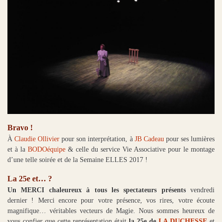
Bravo !
À
Claudie Ollivier
pour son interprétation, à
JB Cadeau
pour ses lumières
et à la
BODOéquipe
& celle du service Vie Associative pour le montage
d’une telle soirée et de la Semaine ELLES 2017 !
La 25e et… ?
Un MERCI chaleureux à tous les spectateurs présents
vendredi
dernier ! Merci encore pour votre présence, vos rires, votre écoute
magnifique… véritables vecteurs de Magie. Nous sommes heureux de
vous confier que cette représentation était
la 25e de
LA DUCHESSE
et