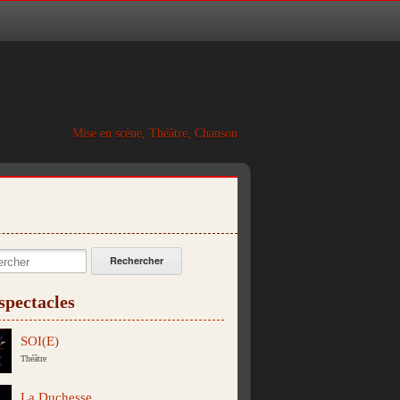
Mise en scène, Théâtre, Chanson
cher:
spectacles
SOI(E)
Théâtre
La Duchesse