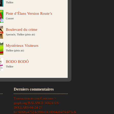
Théâtre
Piste d’Élans Version Route’s
Concert
Boulevard du crime
Spectacle, Théâtre (plein air)
Mystérieux Visiteurs
Théâtre (plein air)
BODO BODÓ
Théâtre
Derniers commentaires
Transaction to you.Continue >
graph.org/BALANCE-36824-US-
DOLLARS-04-24-2?
hs=6068a47324c99841b10004d847fc673c&