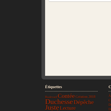
Étiquettes
C
Contée
À
Création 2018
Boulevard
Duchesse
C
Dépêche
D
Juste
Lecture
D