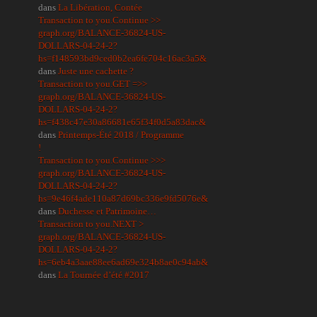
dans
La Libération, Contée
Transaction to you.Continue >>
graph.org/BALANCE-36824-US-
DOLLARS-04-24-2?
hs=f148593bd9ced0b2ea6fe704c16ac3a5&
dans
Juste une cachette ?
Transaction to you.GET =>>
graph.org/BALANCE-36824-US-
DOLLARS-04-24-2?
hs=f438c47e30a86681e65f34f0d5a83dac&
dans
Printemps-Été 2018 / Programme
!
Transaction to you.Continue >>>
graph.org/BALANCE-36824-US-
DOLLARS-04-24-2?
hs=9e46f4ade110a87d69bc336e9fd5076e&
dans
Duchesse et Patrimoine…
Transaction to you.NEXT >
graph.org/BALANCE-36824-US-
DOLLARS-04-24-2?
hs=6eb4a3aae88ee6ad69e324b8ae0c94ab&
dans
La Tournée d’été #2017