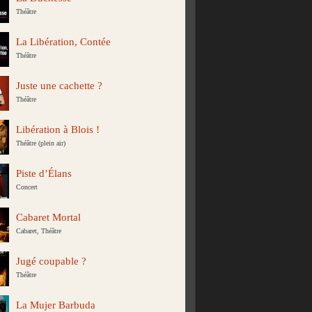
Théâtre
La Libération, Contée
Théâtre
Juste une cachette ?
Théâtre
Libération à Blois !
Théâtre (plein air)
Piste d’Élans
Concert
Cabaret Mortal
Cabaret, Théâtre
Jugé coupable ?
Théâtre
La Mujer Barbuda