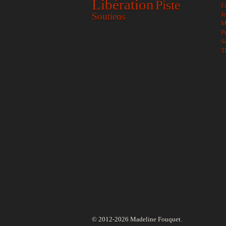
Libération
Piste
E
J
Soutiens
M
P
S
T
© 2012-2026 Madeline Fouquet.