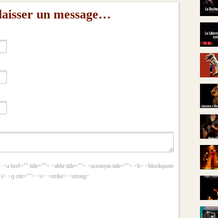
 laisser un message…
 :
<a href="" title=""> <abbr title=""> <acronym title=""> <b> <blockquote
<i> <q cite=""> <s> <strike> <strong>