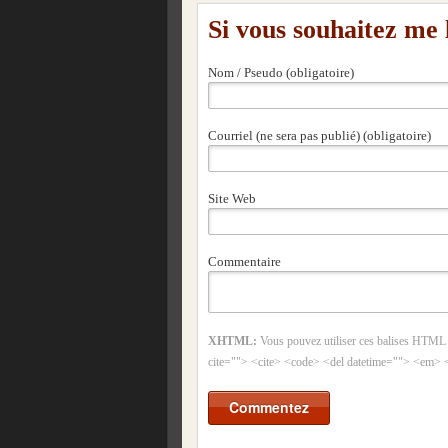
Si vous souhaitez me
Nom / Pseudo (obligatoire)
Courriel (ne sera pas publié) (obligatoire)
Site Web
Commentaire
XHTML:
Vous pouvez utiliser ces balises HTML
cite=""> <cite> <code> <del datetime=""> <em> 