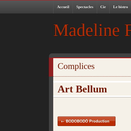
Accueil
Spectacles
Cie
Le bistro
Madeline 
Complices
Art Bellum
←
BODOBODÓ Production