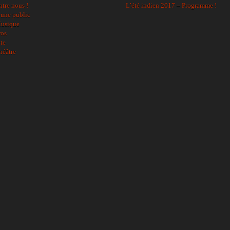
ntre nous !
L’été indien 2017 – Programme !
eune public
usique
ros
ite
héâtre