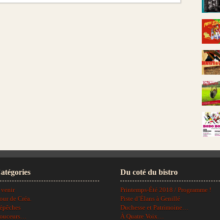
atégories
Du coté du bistro
 venir
Printemps-Été 2018 / Programme !
our de Créa.
Piste d’Élans à Genillé
épêches
Duchesse et Patrimoine…
ouceurs…
À Quatre Voix…