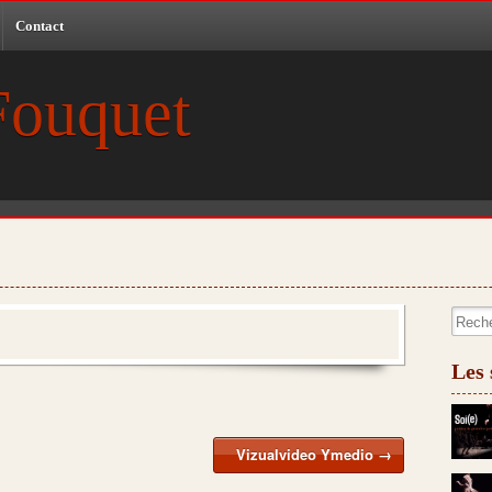
Contact
Fouquet
Recher
Les 
Vizualvideo Ymedio
→