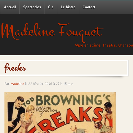
Accueil
Spectacles
Cie
Le bistro
Contact
Madeline Fouquet
Mise en scène, Théâtre, Chanson
freaks
Par
Madeline
le 22 février 2016 à 19 h 18 min