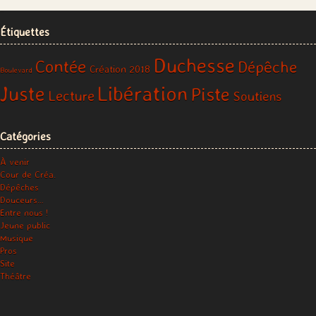
Étiquettes
Duchesse
Contée
Dépêche
Création 2018
Boulevard
Libération
Juste
Piste
Lecture
Soutiens
Catégories
À venir
Cour de Créa.
Dépêches
Douceurs…
Entre nous !
Jeune public
Musique
Pros
Site
Théâtre