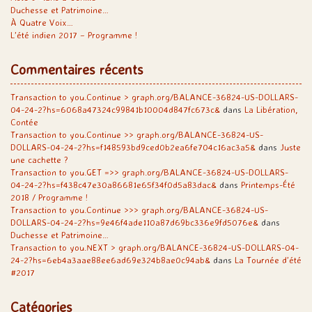
Duchesse et Patrimoine…
À Quatre Voix…
L’été indien 2017 – Programme !
Commentaires récents
Transaction to you.Continue > graph.org/BALANCE-36824-US-DOLLARS-
04-24-2?hs=6068a47324c99841b10004d847fc673c&
dans
La Libération,
Contée
Transaction to you.Continue >> graph.org/BALANCE-36824-US-
DOLLARS-04-24-2?hs=f148593bd9ced0b2ea6fe704c16ac3a5&
dans
Juste
une cachette ?
Transaction to you.GET =>> graph.org/BALANCE-36824-US-DOLLARS-
04-24-2?hs=f438c47e30a86681e65f34f0d5a83dac&
dans
Printemps-Été
2018 / Programme !
Transaction to you.Continue >>> graph.org/BALANCE-36824-US-
DOLLARS-04-24-2?hs=9e46f4ade110a87d69bc336e9fd5076e&
dans
Duchesse et Patrimoine…
Transaction to you.NEXT > graph.org/BALANCE-36824-US-DOLLARS-04-
24-2?hs=6eb4a3aae88ee6ad69e324b8ae0c94ab&
dans
La Tournée d’été
#2017
Catégories