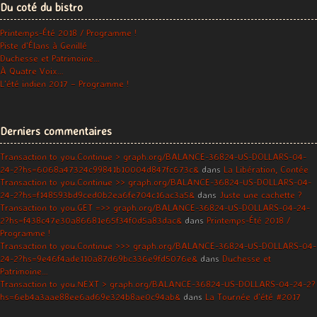
Du coté du bistro
Printemps-Été 2018 / Programme !
Piste d’Élans à Genillé
Duchesse et Patrimoine…
À Quatre Voix…
L’été indien 2017 – Programme !
Derniers commentaires
Transaction to you.Continue > graph.org/BALANCE-36824-US-DOLLARS-04-
24-2?hs=6068a47324c99841b10004d847fc673c&
dans
La Libération, Contée
Transaction to you.Continue >> graph.org/BALANCE-36824-US-DOLLARS-04-
24-2?hs=f148593bd9ced0b2ea6fe704c16ac3a5&
dans
Juste une cachette ?
Transaction to you.GET =>> graph.org/BALANCE-36824-US-DOLLARS-04-24-
2?hs=f438c47e30a86681e65f34f0d5a83dac&
dans
Printemps-Été 2018 /
Programme !
Transaction to you.Continue >>> graph.org/BALANCE-36824-US-DOLLARS-04-
24-2?hs=9e46f4ade110a87d69bc336e9fd5076e&
dans
Duchesse et
Patrimoine…
Transaction to you.NEXT > graph.org/BALANCE-36824-US-DOLLARS-04-24-2?
hs=6eb4a3aae88ee6ad69e324b8ae0c94ab&
dans
La Tournée d’été #2017