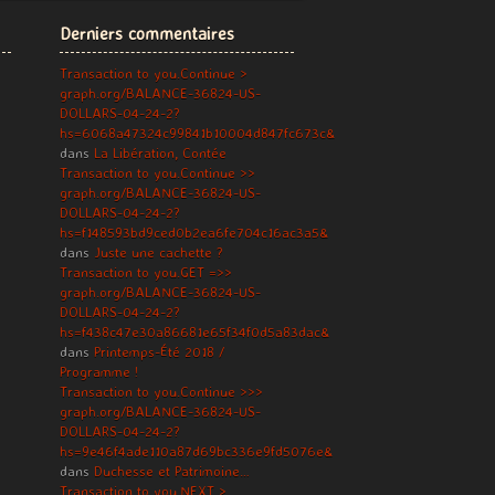
Derniers commentaires
Transaction to you.Continue >
graph.org/BALANCE-36824-US-
DOLLARS-04-24-2?
hs=6068a47324c99841b10004d847fc673c&
dans
La Libération, Contée
Transaction to you.Continue >>
graph.org/BALANCE-36824-US-
DOLLARS-04-24-2?
hs=f148593bd9ced0b2ea6fe704c16ac3a5&
dans
Juste une cachette ?
Transaction to you.GET =>>
graph.org/BALANCE-36824-US-
DOLLARS-04-24-2?
hs=f438c47e30a86681e65f34f0d5a83dac&
dans
Printemps-Été 2018 /
Programme !
Transaction to you.Continue >>>
graph.org/BALANCE-36824-US-
DOLLARS-04-24-2?
hs=9e46f4ade110a87d69bc336e9fd5076e&
dans
Duchesse et Patrimoine…
Transaction to you.NEXT >