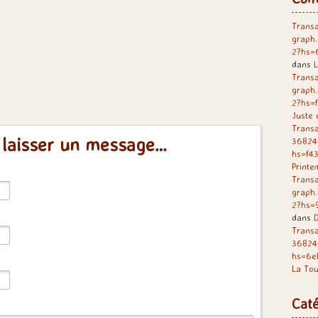
Transa
graph
2?hs=
dans
L
Transa
graph
2?hs=
Juste 
Transa
 laisser un message…
36824
hs=f4
Printe
Transa
graph
2?hs=
dans
D
Trans
36824
hs=6e
La Tou
Caté