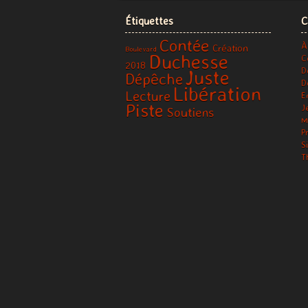
Étiquettes
C
Contée
À
Création
Boulevard
Duchesse
C
2018
D
Juste
Dépêche
D
Libération
Lecture
E
Piste
J
Soutiens
M
P
S
T