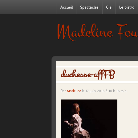
Accueil
Spectacles
Cie
Le bistro
Madeline Fou
duchesse-affFB
Par
Madeline
le 17 juin 2016 à 10 h 16 min