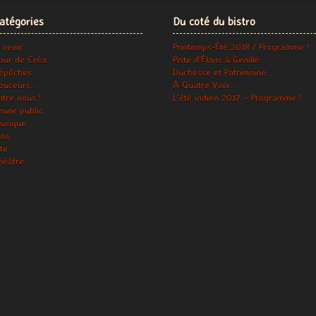
atégories
Du coté du bistro
 venir
Printemps-Été 2018 / Programme !
our de Créa.
Piste d’Élans à Genillé
épêches
Duchesse et Patrimoine…
ouceurs…
À Quatre Voix…
ntre nous !
L’été indien 2017 – Programme !
eune public
usique
ros
ite
héâtre