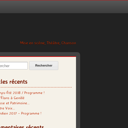
Mise en scène, Théâtre, Chanson
cher:
cles récents
mps-Été 2018 / Programme !
’Élans à Genillé
se et Patrimoine…
tre Voix…
indien 2017 – Programme !
mentaires récents