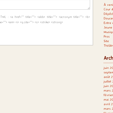
À veni
Cour d
Dépêc
 HTML :
<a href="" title=""> <abbr title=""> <acronym title=""> <b>
Douce
me=""> <em> <i> <q cite=""> <s> <strike> <strong>
Entre 
Jeune 
Musiq
Pros
Site
Théât
Arch
juin 2
septe
août 2
juillet
juin 2
mars 
févrie
mai 2
avril 
mars 