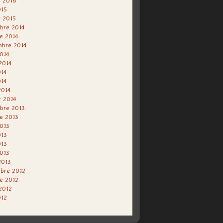
r 2016
015
r 2015
bre 2014
e 2014
mbre 2014
014
 2014
014
014
2014
r 2014
bre 2013
e 2013
013
013
013
2013
2013
bre 2012
e 2012
 2012
012