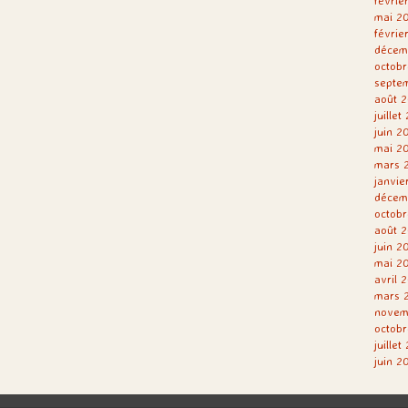
févrie
mai 2
févrie
décem
octobr
septe
août 2
juillet
juin 2
mai 2
mars 
janvie
décem
octobr
août 2
juin 2
mai 2
avril 
mars 
novem
octobr
juillet
juin 2