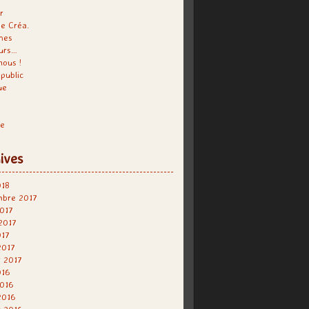
r
e Créa.
hes
urs…
nous !
public
ue
re
ives
018
mbre 2017
017
 2017
017
2017
r 2017
016
2016
2016