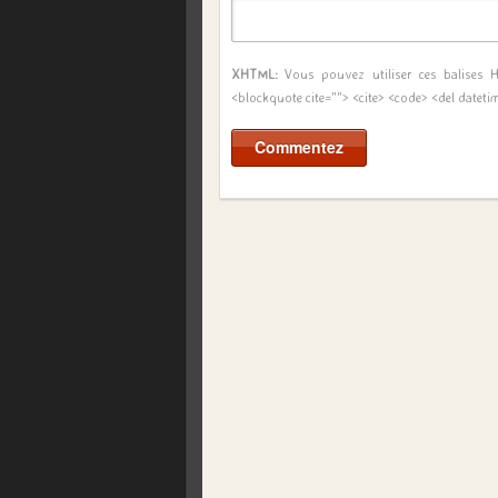
XHTML:
Vous pouvez utiliser ces balises
<blockquote cite=""> <cite> <code> <del dateti