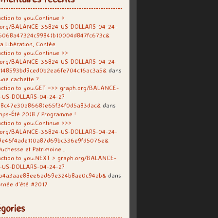
ction to you.Continue >
.org/BALANCE-36824-US-DOLLARS-04-24-
6068a47324c99841b10004d847fc673c&
a Libération, Contée
ction to you.Continue >>
.org/BALANCE-36824-US-DOLLARS-04-24-
f148593bd9ced0b2ea6fe704c16ac3a5&
dans
une cachette ?
ction to you.GET =>> graph.org/BALANCE-
-US-DOLLARS-04-24-2?
38c47e30a86681e65f34f0d5a83dac&
dans
mps-Été 2018 / Programme !
ction to you.Continue >>>
.org/BALANCE-36824-US-DOLLARS-04-24-
9e46f4ade110a87d69bc336e9fd5076e&
uchesse et Patrimoine…
action to you.NEXT > graph.org/BALANCE-
-US-DOLLARS-04-24-2?
b4a3aae88ee6ad69e324b8ae0c94ab&
dans
rnée d’été #2017
gories