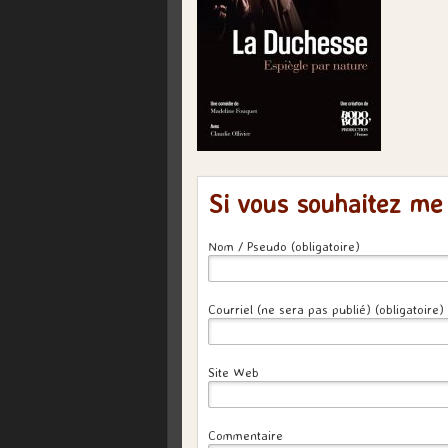
Si vous souhaitez me
Nom / Pseudo (obligatoire)
Courriel (ne sera pas publié) (obligatoire)
Site Web
Commentaire