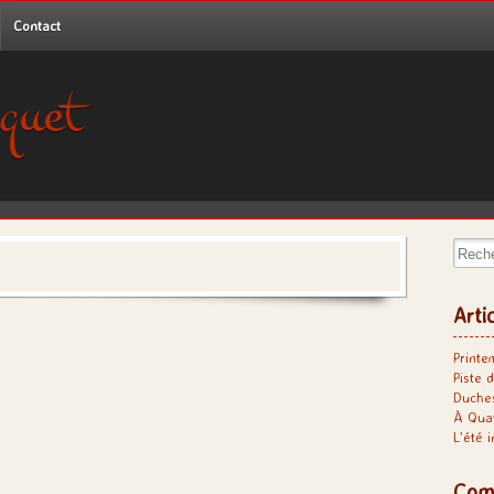
Contact
quet
Recher
Arti
Printe
Piste d
Duches
À Qua
L’été 
Com