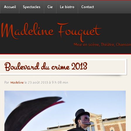
Accueil
Spectacles
Cie
Le bistro
Contact
Madeline Fouquet
Mise en scène, Théâtre, Chanson
Boulevard du crime 2013
Par
Madeline
le 23 août 2013 à 9 h 08 min