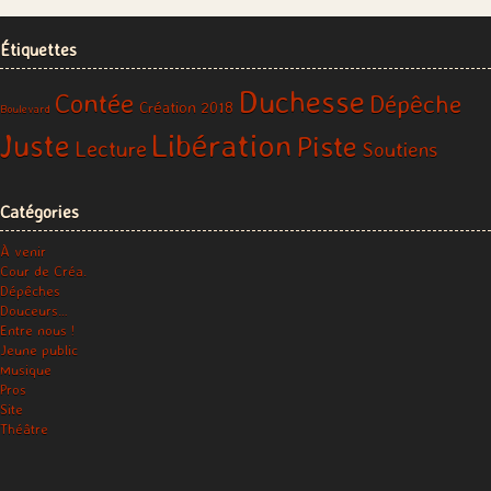
Étiquettes
Duchesse
Contée
Dépêche
Création 2018
Boulevard
Libération
Juste
Piste
Lecture
Soutiens
Catégories
À venir
Cour de Créa.
Dépêches
Douceurs…
Entre nous !
Jeune public
Musique
Pros
Site
Théâtre