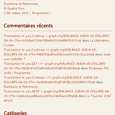
Duchesse et Patrimoine…
À Quatre Voix…
L’été indien 2017 – Programme !
Commentaires récents
Transaction to you.Continue > graph.org/BALANCE-36824-US-DOLLARS-
04-24-2?hs=6068a47324c99841b10004d847fc673c&
dans
La Libération,
Contée
Transaction to you.Continue >> graph.org/BALANCE-36824-US-
DOLLARS-04-24-2?hs=f148593bd9ced0b2ea6fe704c16ac3a5&
dans
Juste
une cachette ?
Transaction to you.GET =>> graph.org/BALANCE-36824-US-DOLLARS-
04-24-2?hs=f438c47e30a86681e65f34f0d5a83dac&
dans
Printemps-Été
2018 / Programme !
Transaction to you.Continue >>> graph.org/BALANCE-36824-US-
DOLLARS-04-24-2?hs=9e46f4ade110a87d69bc336e9fd5076e&
dans
Duchesse et Patrimoine…
Transaction to you.NEXT > graph.org/BALANCE-36824-US-DOLLARS-04-
24-2?hs=6eb4a3aae88ee6ad69e324b8ae0c94ab&
dans
La Tournée d’été
#2017
Catégories