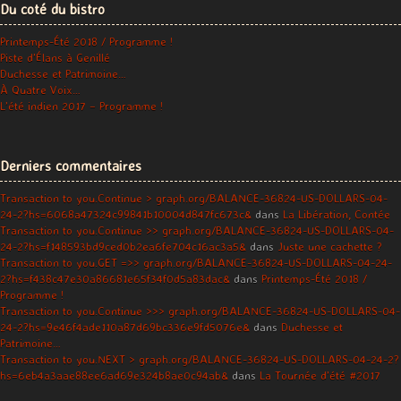
Du coté du bistro
Printemps-Été 2018 / Programme !
Piste d’Élans à Genillé
Duchesse et Patrimoine…
À Quatre Voix…
L’été indien 2017 – Programme !
Derniers commentaires
Transaction to you.Continue > graph.org/BALANCE-36824-US-DOLLARS-04-
24-2?hs=6068a47324c99841b10004d847fc673c&
dans
La Libération, Contée
Transaction to you.Continue >> graph.org/BALANCE-36824-US-DOLLARS-04-
24-2?hs=f148593bd9ced0b2ea6fe704c16ac3a5&
dans
Juste une cachette ?
Transaction to you.GET =>> graph.org/BALANCE-36824-US-DOLLARS-04-24-
2?hs=f438c47e30a86681e65f34f0d5a83dac&
dans
Printemps-Été 2018 /
Programme !
Transaction to you.Continue >>> graph.org/BALANCE-36824-US-DOLLARS-04-
24-2?hs=9e46f4ade110a87d69bc336e9fd5076e&
dans
Duchesse et
Patrimoine…
Transaction to you.NEXT > graph.org/BALANCE-36824-US-DOLLARS-04-24-2?
hs=6eb4a3aae88ee6ad69e324b8ae0c94ab&
dans
La Tournée d’été #2017