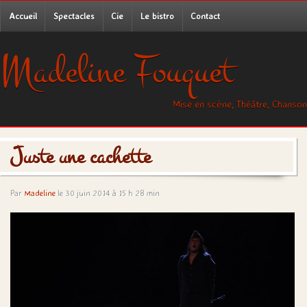
Accueil
Spectacles
Cie
Le bistro
Contact
Madeline Fouquet
Mise en scène, Théâtre, Chanson
Juste une cachette
Par
Madeline
le 30 juin 2014 à 15 h 28 min