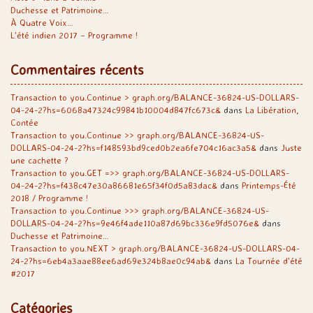
Duchesse et Patrimoine…
À Quatre Voix…
L’été indien 2017 – Programme !
Commentaires récents
Transaction to you.Continue > graph.org/BALANCE-36824-US-DOLLARS-
04-24-2?hs=6068a47324c99841b10004d847fc673c&
dans
La Libération,
Contée
Transaction to you.Continue >> graph.org/BALANCE-36824-US-
DOLLARS-04-24-2?hs=f148593bd9ced0b2ea6fe704c16ac3a5&
dans
Juste
une cachette ?
Transaction to you.GET =>> graph.org/BALANCE-36824-US-DOLLARS-
04-24-2?hs=f438c47e30a86681e65f34f0d5a83dac&
dans
Printemps-Été
2018 / Programme !
Transaction to you.Continue >>> graph.org/BALANCE-36824-US-
DOLLARS-04-24-2?hs=9e46f4ade110a87d69bc336e9fd5076e&
dans
Duchesse et Patrimoine…
Transaction to you.NEXT > graph.org/BALANCE-36824-US-DOLLARS-04-
24-2?hs=6eb4a3aae88ee6ad69e324b8ae0c94ab&
dans
La Tournée d’été
#2017
Catégories