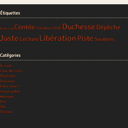
Étiquettes
Duchesse
Contée
Dépêche
Création 2018
Boulevard
Libération
Juste
Piste
Lecture
Soutiens
Catégories
À venir
Cour de Créa.
Dépêches
Douceurs…
Entre nous !
Jeune public
Musique
Pros
Site
Théâtre