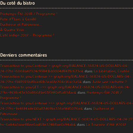
Du coté du bistro
Printemps-Été 2018 / Programme !
Piste d’Élans à Genillé
Duchesse et Patrimoine…
À Quatre Voix…
L’été indien 2017 – Programme !
Derniers commentaires
Transaction to you.Continue > graph.org/BALANCE-36824-US-DOLLARS-04-
24-2?hs=6068a47324c99841b10004d847fc673c&
dans
La Libération, Contée
Transaction to you.Continue >> graph.org/BALANCE-36824-US-DOLLARS-04-
24-2?hs=f148593bd9ced0b2ea6fe704c16ac3a5&
dans
Juste une cachette ?
Transaction to you.GET =>> graph.org/BALANCE-36824-US-DOLLARS-04-24-
2?hs=f438c47e30a86681e65f34f0d5a83dac&
dans
Printemps-Été 2018 /
Programme !
Transaction to you.Continue >>> graph.org/BALANCE-36824-US-DOLLARS-04-
24-2?hs=9e46f4ade110a87d69bc336e9fd5076e&
dans
Duchesse et
Patrimoine…
Transaction to you.NEXT > graph.org/BALANCE-36824-US-DOLLARS-04-24-2?
hs=6eb4a3aae88ee6ad69e324b8ae0c94ab&
dans
La Tournée d’été #2017