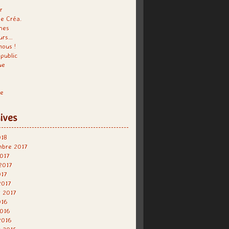
r
e Créa.
hes
urs…
nous !
public
ue
re
ives
018
mbre 2017
017
 2017
017
2017
r 2017
016
2016
2016