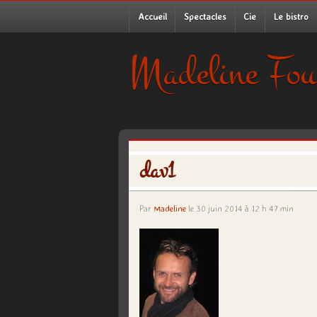
Accueil
Spectacles
Cie
Le bistro
Madeline Fou
dav1
Par
Madeline
le 30 juin 2014 à 12 h 47 min