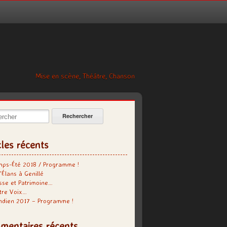
Mise en scène, Théâtre, Chanson
cher:
cles récents
mps-Été 2018 / Programme !
’Élans à Genillé
se et Patrimoine…
tre Voix…
indien 2017 – Programme !
mentaires récents