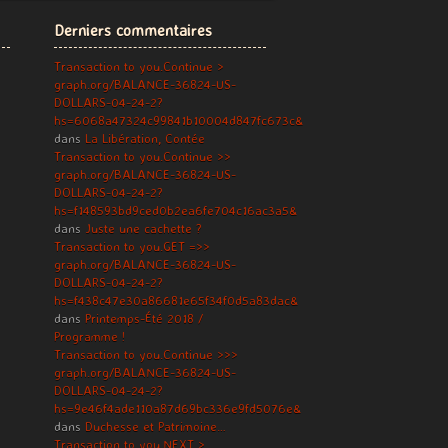
Derniers commentaires
Transaction to you.Continue >
graph.org/BALANCE-36824-US-
DOLLARS-04-24-2?
hs=6068a47324c99841b10004d847fc673c&
dans
La Libération, Contée
Transaction to you.Continue >>
graph.org/BALANCE-36824-US-
DOLLARS-04-24-2?
hs=f148593bd9ced0b2ea6fe704c16ac3a5&
dans
Juste une cachette ?
Transaction to you.GET =>>
graph.org/BALANCE-36824-US-
DOLLARS-04-24-2?
hs=f438c47e30a86681e65f34f0d5a83dac&
dans
Printemps-Été 2018 /
Programme !
Transaction to you.Continue >>>
graph.org/BALANCE-36824-US-
DOLLARS-04-24-2?
hs=9e46f4ade110a87d69bc336e9fd5076e&
dans
Duchesse et Patrimoine…
Transaction to you.NEXT >