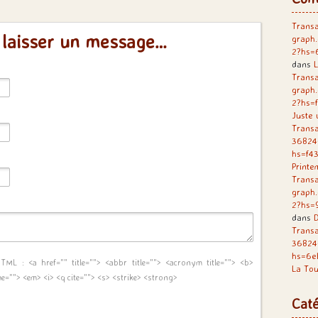
Transa
 laisser un message…
graph
2?hs=
dans
L
Transa
graph
2?hs=
Juste 
Transa
36824
hs=f4
Printe
Transa
graph
2?hs=
dans
D
Trans
36824
hs=6e
 HTML :
<a href="" title=""> <abbr title=""> <acronym title=""> <b>
La Tou
me=""> <em> <i> <q cite=""> <s> <strike> <strong>
Caté