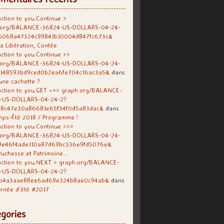
ction to you.Continue >
.org/BALANCE-36824-US-DOLLARS-04-24-
6068a47324c99841b10004d847fc673c&
a Libération, Contée
ction to you.Continue >>
.org/BALANCE-36824-US-DOLLARS-04-24-
f148593bd9ced0b2ea6fe704c16ac3a5&
dans
une cachette ?
ction to you.GET =>> graph.org/BALANCE-
-US-DOLLARS-04-24-2?
38c47e30a86681e65f34f0d5a83dac&
dans
mps-Été 2018 / Programme !
ction to you.Continue >>>
.org/BALANCE-36824-US-DOLLARS-04-24-
9e46f4ade110a87d69bc336e9fd5076e&
uchesse et Patrimoine…
action to you.NEXT > graph.org/BALANCE-
-US-DOLLARS-04-24-2?
b4a3aae88ee6ad69e324b8ae0c94ab&
dans
rnée d’été #2017
gories