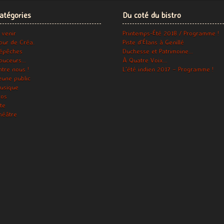
atégories
Du coté du bistro
 venir
Printemps-Été 2018 / Programme !
our de Créa.
Piste d’Élans à Genillé
épêches
Duchesse et Patrimoine…
ouceurs…
À Quatre Voix…
ntre nous !
L’été indien 2017 – Programme !
eune public
usique
ros
ite
héâtre