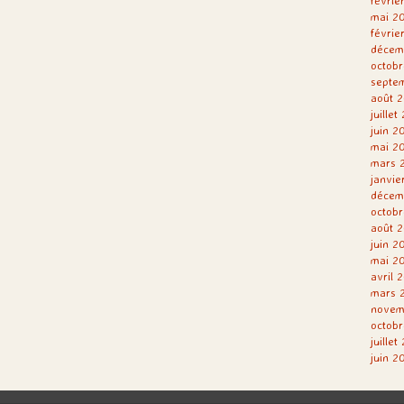
févrie
mai 2
févrie
décem
octobr
septe
août 2
juillet
juin 2
mai 2
mars 
janvie
décem
octobr
août 2
juin 2
mai 2
avril 
mars 
novem
octobr
juillet
juin 2