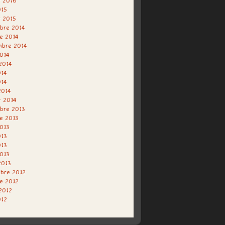
r 2016
015
r 2015
bre 2014
e 2014
mbre 2014
014
 2014
014
014
2014
r 2014
bre 2013
e 2013
013
013
013
2013
2013
bre 2012
e 2012
 2012
012