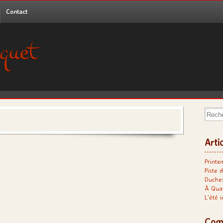
Contact
quet
Recher
Arti
Printe
Piste d
Duches
À Qua
L’été 
Com