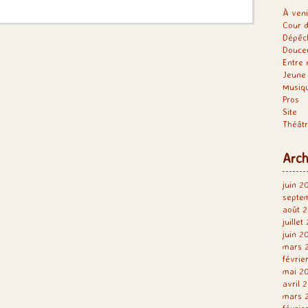
À veni
Cour d
Dépêc
Douce
Entre 
Jeune 
Musiq
Pros
Site
Théât
Arch
juin 2
septe
août 2
juillet
juin 2
mars 
févrie
mai 2
avril 
mars 