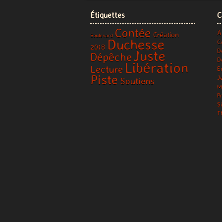
Étiquettes
C
Contée
À
Création
Boulevard
Duchesse
C
2018
D
Juste
Dépêche
D
Libération
Lecture
E
Piste
J
Soutiens
M
P
S
T