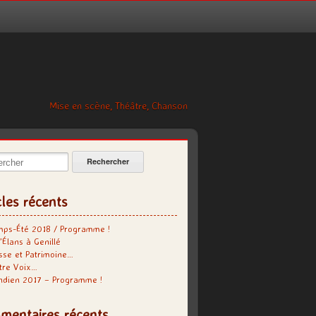
Mise en scène, Théâtre, Chanson
cher:
cles récents
mps-Été 2018 / Programme !
’Élans à Genillé
se et Patrimoine…
tre Voix…
indien 2017 – Programme !
mentaires récents