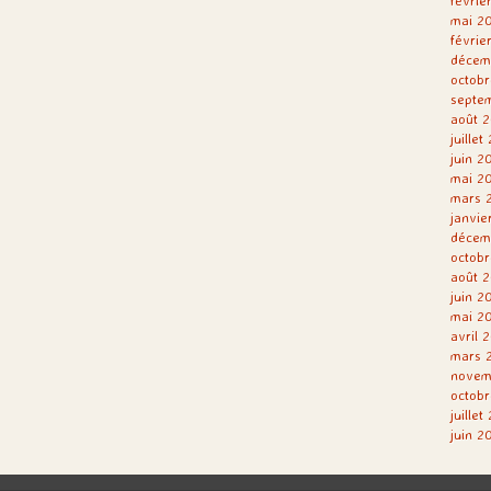
févrie
mai 2
févrie
décem
octobr
septe
août 2
juillet
juin 2
mai 2
mars 
janvie
décem
octobr
août 2
juin 2
mai 2
avril 
mars 
novem
octobr
juillet
juin 2