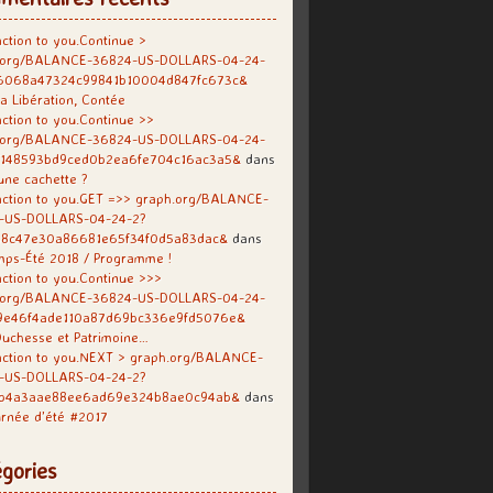
ction to you.Continue >
.org/BALANCE-36824-US-DOLLARS-04-24-
6068a47324c99841b10004d847fc673c&
a Libération, Contée
ction to you.Continue >>
.org/BALANCE-36824-US-DOLLARS-04-24-
f148593bd9ced0b2ea6fe704c16ac3a5&
dans
une cachette ?
ction to you.GET =>> graph.org/BALANCE-
-US-DOLLARS-04-24-2?
38c47e30a86681e65f34f0d5a83dac&
dans
mps-Été 2018 / Programme !
ction to you.Continue >>>
.org/BALANCE-36824-US-DOLLARS-04-24-
9e46f4ade110a87d69bc336e9fd5076e&
uchesse et Patrimoine…
action to you.NEXT > graph.org/BALANCE-
-US-DOLLARS-04-24-2?
b4a3aae88ee6ad69e324b8ae0c94ab&
dans
rnée d’été #2017
gories