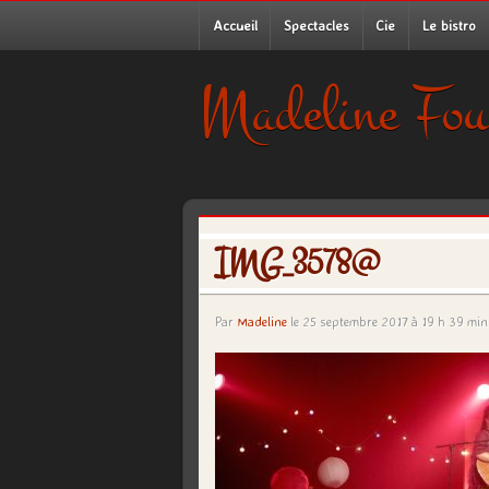
Accueil
Spectacles
Cie
Le bistro
Madeline Fou
IMG_3578@
Par
Madeline
le 25 septembre 2017 à 19 h 39 min