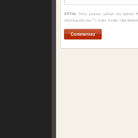
XHTML:
Vous pouvez utiliser ces balises
<blockquote cite=""> <cite> <code> <del dateti