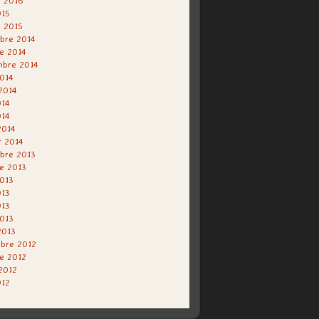
r 2016
015
r 2015
bre 2014
e 2014
mbre 2014
014
 2014
014
014
2014
r 2014
bre 2013
e 2013
013
013
013
2013
2013
bre 2012
e 2012
 2012
012