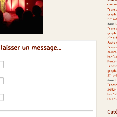
Transa
graph
2?hs=
dans
L
Transa
graph
2?hs=
Juste 
 laisser un message…
Transa
36824
hs=f4
Printe
Transa
graph
2?hs=
dans
D
Trans
36824
hs=6e
La Tou
Caté