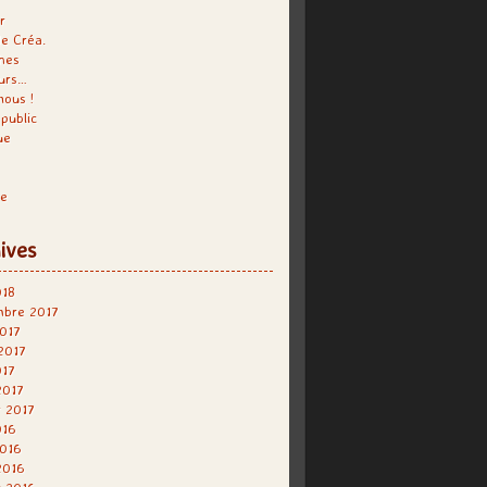
r
e Créa.
hes
urs…
nous !
public
ue
re
ives
018
mbre 2017
017
 2017
017
2017
r 2017
016
2016
2016