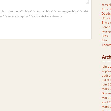
À veni
Cour d
 HTML :
<a href="" title=""> <abbr title=""> <acronym title=""> <b>
Dépêc
me=""> <em> <i> <q cite=""> <s> <strike> <strong>
Douce
Entre 
Jeune 
Musiq
Pros
Site
Théât
Arch
juin 2
septe
août 2
juillet
juin 2
mars 
févrie
mai 2
avril 
mars 