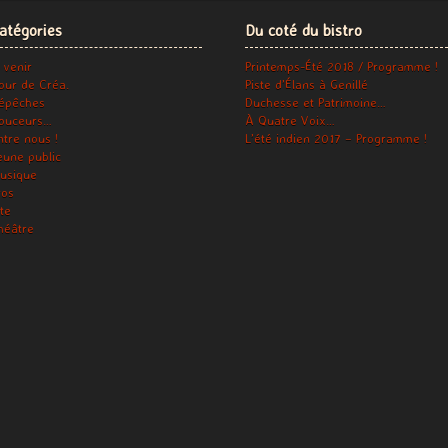
atégories
Du coté du bistro
 venir
Printemps-Été 2018 / Programme !
our de Créa.
Piste d’Élans à Genillé
épêches
Duchesse et Patrimoine…
ouceurs…
À Quatre Voix…
ntre nous !
L’été indien 2017 – Programme !
eune public
usique
ros
ite
héâtre