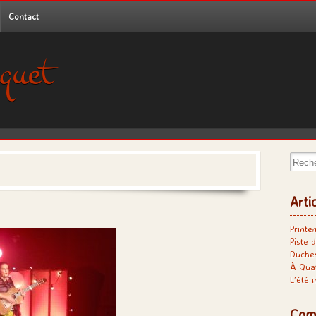
Contact
quet
Recher
Arti
Printe
Piste d
Duches
À Qua
L’été 
Com