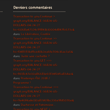
Derniers commentaires
Transaction to you.Continue >
graph.org/BALANCE-36824-US-
DOLLARS-04-24-2?
hs=6068a47324c99841b10004d847fc673c&
dans
La Libération, Contée
Transaction to you.Continue >>
graph.org/BALANCE-36824-US-
DOLLARS-04-24-2?
hs=f148593bd9ced0b2ea6fe704c16ac3a5&
dans
Juste une cachette ?
Transaction to you.GET =>>
graph.org/BALANCE-36824-US-
DOLLARS-04-24-2?
hs=f438c47e30a86681e65f34f0d5a83dac&
dans
Printemps-Été 2018 /
Programme !
Transaction to you.Continue >>>
graph.org/BALANCE-36824-US-
DOLLARS-04-24-2?
hs=9e46f4ade110a87d69bc336e9fd5076e&
dans
Duchesse et Patrimoine…
Transaction to you.NEXT >