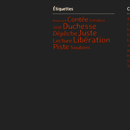
Étiquettes
C
Contée
À
Création
Boulevard
Duchesse
C
2018
D
Juste
Dépêche
D
Libération
Lecture
E
Piste
J
Soutiens
M
P
S
T