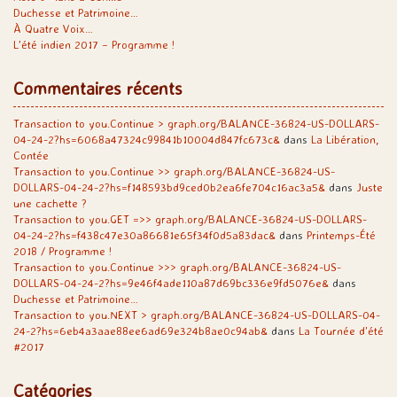
Duchesse et Patrimoine…
À Quatre Voix…
L’été indien 2017 – Programme !
Commentaires récents
Transaction to you.Continue > graph.org/BALANCE-36824-US-DOLLARS-
04-24-2?hs=6068a47324c99841b10004d847fc673c&
dans
La Libération,
Contée
Transaction to you.Continue >> graph.org/BALANCE-36824-US-
DOLLARS-04-24-2?hs=f148593bd9ced0b2ea6fe704c16ac3a5&
dans
Juste
une cachette ?
Transaction to you.GET =>> graph.org/BALANCE-36824-US-DOLLARS-
04-24-2?hs=f438c47e30a86681e65f34f0d5a83dac&
dans
Printemps-Été
2018 / Programme !
Transaction to you.Continue >>> graph.org/BALANCE-36824-US-
DOLLARS-04-24-2?hs=9e46f4ade110a87d69bc336e9fd5076e&
dans
Duchesse et Patrimoine…
Transaction to you.NEXT > graph.org/BALANCE-36824-US-DOLLARS-04-
24-2?hs=6eb4a3aae88ee6ad69e324b8ae0c94ab&
dans
La Tournée d’été
#2017
Catégories