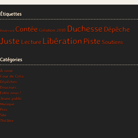
Étiquettes
Duchesse
Contée
Dépêche
Création 2018
Boulevard
Libération
Juste
Piste
Lecture
Soutiens
Catégories
À venir
Cour de Créa.
Dépêches
Douceurs…
Entre nous !
Jeune public
Musique
Pros
Site
Théâtre