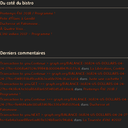
Du coté du bistro
Printemps-Été 2018 / Programme !
Piste d’Élans à Genillé
Duchesse et Patrimoine…
À Quatre Voix…
L’été indien 2017 – Programme !
Derniers commentaires
Transaction to you.Continue > graph.org/BALANCE-36824-US-DOLLARS-04-
24-2?hs=6068a47324c99841b10004d847fc673c&
dans
La Libération, Contée
Transaction to you.Continue >> graph.org/BALANCE-36824-US-DOLLARS-04-
24-2?hs=f148593bd9ced0b2ea6fe704c16ac3a5&
dans
Juste une cachette ?
Transaction to you.GET =>> graph.org/BALANCE-36824-US-DOLLARS-04-24-
2?hs=f438c47e30a86681e65f34f0d5a83dac&
dans
Printemps-Été 2018 /
Programme !
Transaction to you.Continue >>> graph.org/BALANCE-36824-US-DOLLARS-04-
24-2?hs=9e46f4ade110a87d69bc336e9fd5076e&
dans
Duchesse et
Patrimoine…
Transaction to you.NEXT > graph.org/BALANCE-36824-US-DOLLARS-04-24-2?
hs=6eb4a3aae88ee6ad69e324b8ae0c94ab&
dans
La Tournée d’été #2017