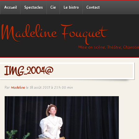
Accueil
Spectacles
Cie
Le bistro
Contact
Madeline Fouquet
Mise en scène, Théâtre, Chanson
IMG_2004@
Par
Madeline
le 18 août 2017 à 21 h 00 min