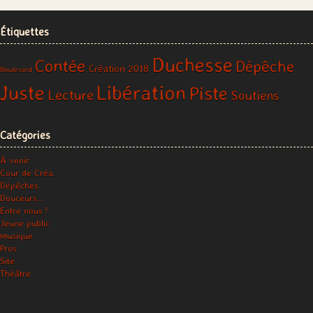
Étiquettes
Duchesse
Contée
Dépêche
Création 2018
Boulevard
Libération
Juste
Piste
Lecture
Soutiens
Catégories
À venir
Cour de Créa.
Dépêches
Douceurs…
Entre nous !
Jeune public
Musique
Pros
Site
Théâtre