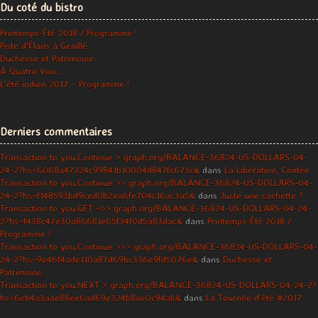
Du coté du bistro
Printemps-Été 2018 / Programme !
Piste d’Élans à Genillé
Duchesse et Patrimoine…
À Quatre Voix…
L’été indien 2017 – Programme !
Derniers commentaires
Transaction to you.Continue > graph.org/BALANCE-36824-US-DOLLARS-04-
24-2?hs=6068a47324c99841b10004d847fc673c&
dans
La Libération, Contée
Transaction to you.Continue >> graph.org/BALANCE-36824-US-DOLLARS-04-
24-2?hs=f148593bd9ced0b2ea6fe704c16ac3a5&
dans
Juste une cachette ?
Transaction to you.GET =>> graph.org/BALANCE-36824-US-DOLLARS-04-24-
2?hs=f438c47e30a86681e65f34f0d5a83dac&
dans
Printemps-Été 2018 /
Programme !
Transaction to you.Continue >>> graph.org/BALANCE-36824-US-DOLLARS-04-
24-2?hs=9e46f4ade110a87d69bc336e9fd5076e&
dans
Duchesse et
Patrimoine…
Transaction to you.NEXT > graph.org/BALANCE-36824-US-DOLLARS-04-24-2?
hs=6eb4a3aae88ee6ad69e324b8ae0c94ab&
dans
La Tournée d’été #2017