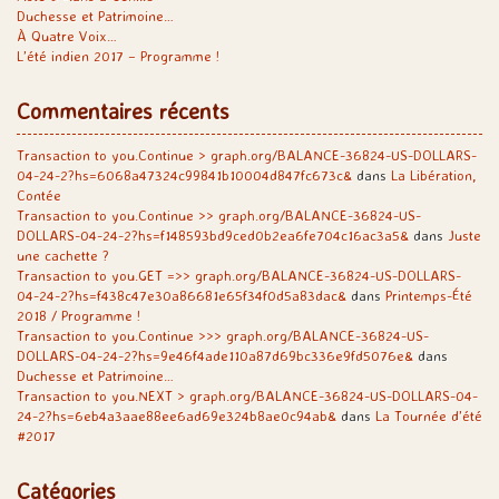
Duchesse et Patrimoine…
À Quatre Voix…
L’été indien 2017 – Programme !
Commentaires récents
Transaction to you.Continue > graph.org/BALANCE-36824-US-DOLLARS-
04-24-2?hs=6068a47324c99841b10004d847fc673c&
dans
La Libération,
Contée
Transaction to you.Continue >> graph.org/BALANCE-36824-US-
DOLLARS-04-24-2?hs=f148593bd9ced0b2ea6fe704c16ac3a5&
dans
Juste
une cachette ?
Transaction to you.GET =>> graph.org/BALANCE-36824-US-DOLLARS-
04-24-2?hs=f438c47e30a86681e65f34f0d5a83dac&
dans
Printemps-Été
2018 / Programme !
Transaction to you.Continue >>> graph.org/BALANCE-36824-US-
DOLLARS-04-24-2?hs=9e46f4ade110a87d69bc336e9fd5076e&
dans
Duchesse et Patrimoine…
Transaction to you.NEXT > graph.org/BALANCE-36824-US-DOLLARS-04-
24-2?hs=6eb4a3aae88ee6ad69e324b8ae0c94ab&
dans
La Tournée d’été
#2017
Catégories