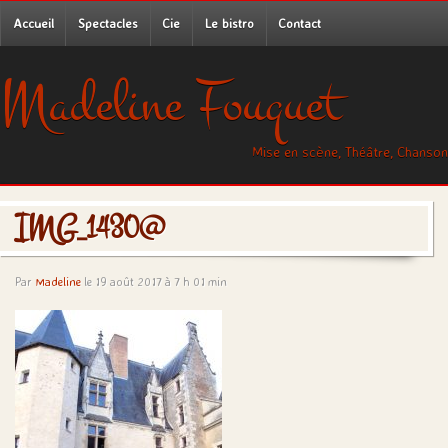
Accueil
Spectacles
Cie
Le bistro
Contact
Madeline Fouquet
Mise en scène, Théâtre, Chanson
IMG_1430@
Par
Madeline
le 19 août 2017 à 7 h 01 min