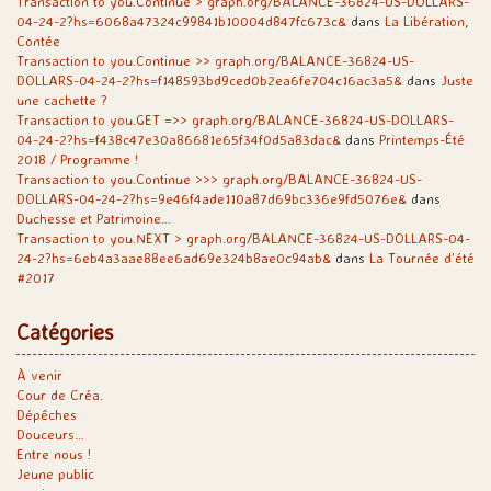
Transaction to you.Continue > graph.org/BALANCE-36824-US-DOLLARS-
04-24-2?hs=6068a47324c99841b10004d847fc673c&
dans
La Libération,
Contée
Transaction to you.Continue >> graph.org/BALANCE-36824-US-
DOLLARS-04-24-2?hs=f148593bd9ced0b2ea6fe704c16ac3a5&
dans
Juste
une cachette ?
Transaction to you.GET =>> graph.org/BALANCE-36824-US-DOLLARS-
04-24-2?hs=f438c47e30a86681e65f34f0d5a83dac&
dans
Printemps-Été
2018 / Programme !
Transaction to you.Continue >>> graph.org/BALANCE-36824-US-
DOLLARS-04-24-2?hs=9e46f4ade110a87d69bc336e9fd5076e&
dans
Duchesse et Patrimoine…
Transaction to you.NEXT > graph.org/BALANCE-36824-US-DOLLARS-04-
24-2?hs=6eb4a3aae88ee6ad69e324b8ae0c94ab&
dans
La Tournée d’été
#2017
Catégories
À venir
Cour de Créa.
Dépêches
Douceurs…
Entre nous !
Jeune public