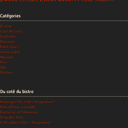
Catégories
À venir
Cour de Créa.
Dépêches
Douceurs…
Entre nous !
Jeune public
Musique
Pros
Site
Théâtre
Du coté du bistro
Printemps-Été 2018 / Programme !
Piste d’Élans à Genillé
Duchesse et Patrimoine…
À Quatre Voix…
L’été indien 2017 – Programme !