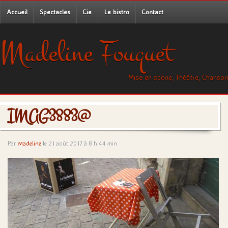
Accueil
Spectacles
Cie
Le bistro
Contact
Madeline Fouquet
Mise en scène, Théâtre, Chanson
IMAG3883@
Par
Madeline
le 21 août 2017 à 8 h 44 min