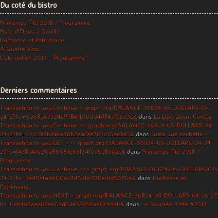
Du coté du bistro
Printemps-Été 2018 / Programme !
Piste d’Élans à Genillé
Duchesse et Patrimoine…
À Quatre Voix…
L’été indien 2017 – Programme !
Derniers commentaires
Transaction to you.Continue > graph.org/BALANCE-36824-US-DOLLARS-04-
24-2?hs=6068a47324c99841b10004d847fc673c&
dans
La Libération, Contée
Transaction to you.Continue >> graph.org/BALANCE-36824-US-DOLLARS-04-
24-2?hs=f148593bd9ced0b2ea6fe704c16ac3a5&
dans
Juste une cachette ?
Transaction to you.GET =>> graph.org/BALANCE-36824-US-DOLLARS-04-24-
2?hs=f438c47e30a86681e65f34f0d5a83dac&
dans
Printemps-Été 2018 /
Programme !
Transaction to you.Continue >>> graph.org/BALANCE-36824-US-DOLLARS-04-
24-2?hs=9e46f4ade110a87d69bc336e9fd5076e&
dans
Duchesse et
Patrimoine…
Transaction to you.NEXT > graph.org/BALANCE-36824-US-DOLLARS-04-24-2?
hs=6eb4a3aae88ee6ad69e324b8ae0c94ab&
dans
La Tournée d’été #2017