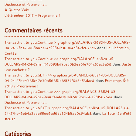
Duchesse et Patrimoine…
À Quatre Voix…
L’été indien 2017 – Programme !
Commentaires récents
Transaction to you.Continue > graph.org/BALANCE-36824-US-DOLLARS-
04-24-2?hs=6068a47324c99841b10004d847fc673c&
dans
La Libération,
Contée
Transaction to you.Continue >> graph.org/BALANCE-36824-US-
DOLLARS-04-24-2?hs=f148593bd9ced0b2ea6fe704c16ac3a5&
dans
Juste
une cachette ?
Transaction to you.GET =>> graph.org/BALANCE-36824-US-DOLLARS-
04-24-2?hs=f438c47e30a86681e65f34f0d5a83dac&
dans
Printemps-Été
2018 / Programme !
Transaction to you.Continue >>> graph.org/BALANCE-36824-US-
DOLLARS-04-24-2?hs=9e46f4ade110a87d69bc336e9fd5076e&
dans
Duchesse et Patrimoine…
Transaction to you.NEXT > graph.org/BALANCE-36824-US-DOLLARS-04-
24-2?hs=6eb4a3aae88ee6ad69e324b8ae0c94ab&
dans
La Tournée d’été
#2017
Catégories