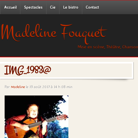
Accueil
Spectacles
Cie
Le bistro
Contact
Madeline Fouquet
Mise en scène, Théâtre, Chanson
IMG_1983@
Par
Madeline
le 19 août 2017 à 14 h 08 min