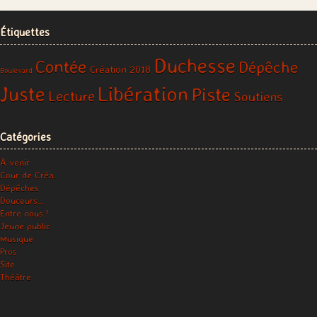
Étiquettes
Duchesse
Contée
Dépêche
Création 2018
Boulevard
Libération
Juste
Piste
Lecture
Soutiens
Catégories
À venir
Cour de Créa.
Dépêches
Douceurs…
Entre nous !
Jeune public
Musique
Pros
Site
Théâtre