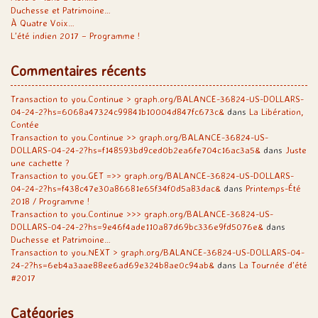
Duchesse et Patrimoine…
À Quatre Voix…
L’été indien 2017 – Programme !
Commentaires récents
Transaction to you.Continue > graph.org/BALANCE-36824-US-DOLLARS-
04-24-2?hs=6068a47324c99841b10004d847fc673c&
dans
La Libération,
Contée
Transaction to you.Continue >> graph.org/BALANCE-36824-US-
DOLLARS-04-24-2?hs=f148593bd9ced0b2ea6fe704c16ac3a5&
dans
Juste
une cachette ?
Transaction to you.GET =>> graph.org/BALANCE-36824-US-DOLLARS-
04-24-2?hs=f438c47e30a86681e65f34f0d5a83dac&
dans
Printemps-Été
2018 / Programme !
Transaction to you.Continue >>> graph.org/BALANCE-36824-US-
DOLLARS-04-24-2?hs=9e46f4ade110a87d69bc336e9fd5076e&
dans
Duchesse et Patrimoine…
Transaction to you.NEXT > graph.org/BALANCE-36824-US-DOLLARS-04-
24-2?hs=6eb4a3aae88ee6ad69e324b8ae0c94ab&
dans
La Tournée d’été
#2017
Catégories