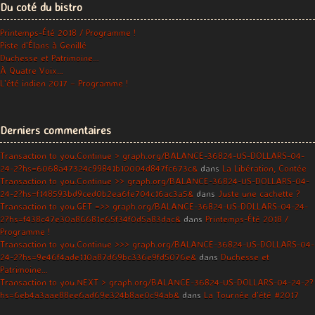
Du coté du bistro
Printemps-Été 2018 / Programme !
Piste d’Élans à Genillé
Duchesse et Patrimoine…
À Quatre Voix…
L’été indien 2017 – Programme !
Derniers commentaires
Transaction to you.Continue > graph.org/BALANCE-36824-US-DOLLARS-04-
24-2?hs=6068a47324c99841b10004d847fc673c&
dans
La Libération, Contée
Transaction to you.Continue >> graph.org/BALANCE-36824-US-DOLLARS-04-
24-2?hs=f148593bd9ced0b2ea6fe704c16ac3a5&
dans
Juste une cachette ?
Transaction to you.GET =>> graph.org/BALANCE-36824-US-DOLLARS-04-24-
2?hs=f438c47e30a86681e65f34f0d5a83dac&
dans
Printemps-Été 2018 /
Programme !
Transaction to you.Continue >>> graph.org/BALANCE-36824-US-DOLLARS-04-
24-2?hs=9e46f4ade110a87d69bc336e9fd5076e&
dans
Duchesse et
Patrimoine…
Transaction to you.NEXT > graph.org/BALANCE-36824-US-DOLLARS-04-24-2?
hs=6eb4a3aae88ee6ad69e324b8ae0c94ab&
dans
La Tournée d’été #2017