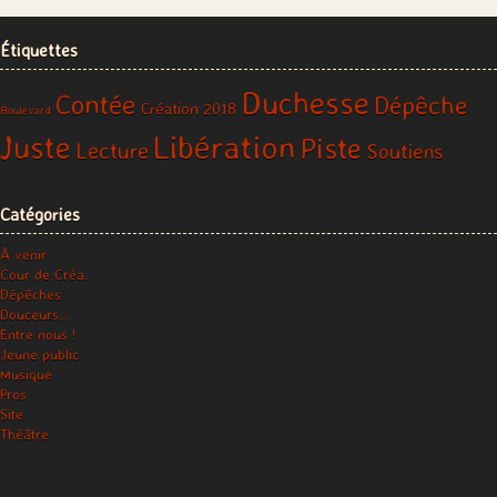
Étiquettes
Duchesse
Contée
Dépêche
Création 2018
Boulevard
Libération
Juste
Piste
Lecture
Soutiens
Catégories
À venir
Cour de Créa.
Dépêches
Douceurs…
Entre nous !
Jeune public
Musique
Pros
Site
Théâtre