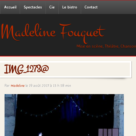
Accueil
Spectacles
Cie
Le bistro
Contact
Madeline Fouquet
Mise en scène, Théâtre, Chanson
IMG_1273@
Par
Madeline
le 19 août 2017 à 13 h 58 min