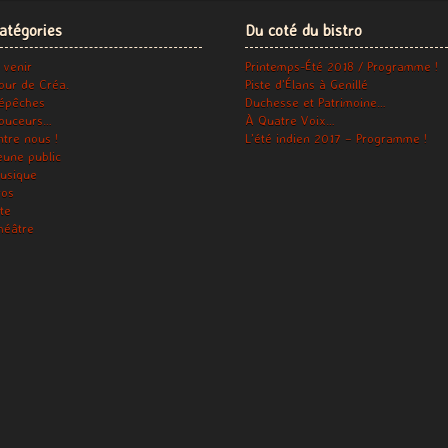
atégories
Du coté du bistro
 venir
Printemps-Été 2018 / Programme !
our de Créa.
Piste d’Élans à Genillé
épêches
Duchesse et Patrimoine…
ouceurs…
À Quatre Voix…
ntre nous !
L’été indien 2017 – Programme !
eune public
usique
ros
ite
héâtre