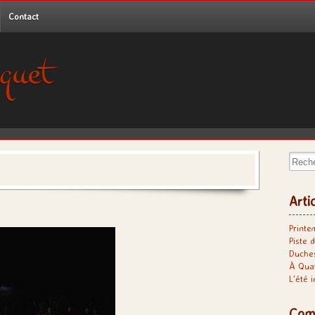
Contact
quet
Recher
Arti
Printe
Piste d
Duches
À Qua
L’été 
Com