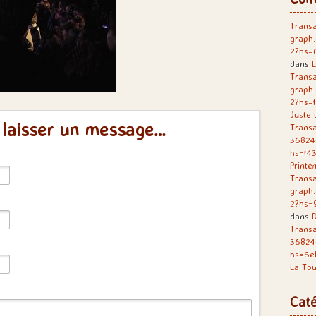
Transa
graph
2?hs=
dans
L
Transa
graph
2?hs=
Juste 
 laisser un message…
Transa
36824
hs=f4
Printe
Transa
graph
2?hs=
dans
D
Trans
36824
hs=6e
La Tou
Caté