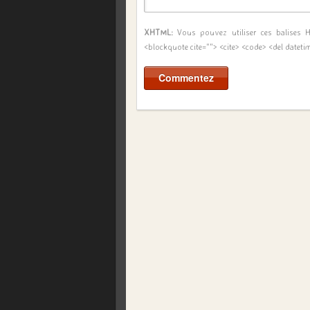
XHTML:
Vous pouvez utiliser ces balises
<blockquote cite=""> <cite> <code> <del dateti