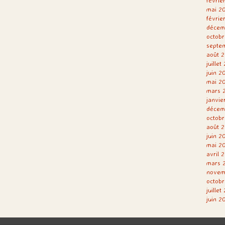
févrie
mai 2
févrie
décem
octobr
septe
août 2
juillet
juin 2
mai 2
mars 
janvie
décem
octobr
août 2
juin 2
mai 2
avril 
mars 
novem
octobr
juillet
juin 2