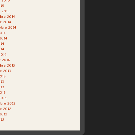
r 2016
015
r 2015
bre 2014
e 2014
mbre 2014
014
 2014
014
014
2014
r 2014
bre 2013
e 2013
013
013
013
2013
2013
bre 2012
e 2012
 2012
012