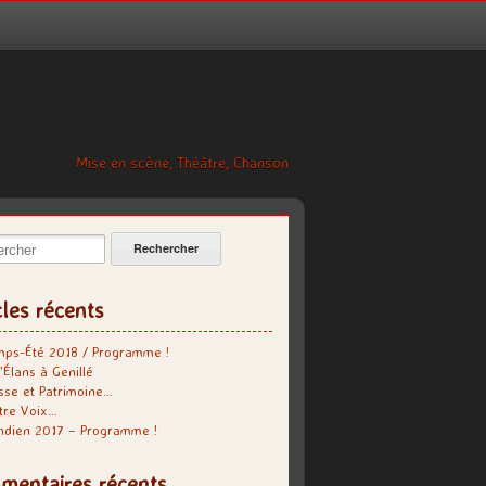
Mise en scène, Théâtre, Chanson
cher:
cles récents
mps-Été 2018 / Programme !
’Élans à Genillé
se et Patrimoine…
tre Voix…
indien 2017 – Programme !
mentaires récents