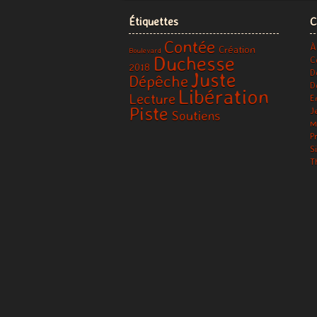
Étiquettes
C
Contée
À
Création
Boulevard
Duchesse
C
2018
D
Juste
Dépêche
D
Libération
Lecture
E
Piste
J
Soutiens
M
P
S
T