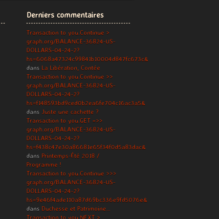
Derniers commentaires
Transaction to you.Continue >
graph.org/BALANCE-36824-US-
DOLLARS-04-24-2?
hs=6068a47324c99841b10004d847fc673c&
dans
La Libération, Contée
Transaction to you.Continue >>
graph.org/BALANCE-36824-US-
DOLLARS-04-24-2?
hs=f148593bd9ced0b2ea6fe704c16ac3a5&
dans
Juste une cachette ?
Transaction to you.GET =>>
graph.org/BALANCE-36824-US-
DOLLARS-04-24-2?
hs=f438c47e30a86681e65f34f0d5a83dac&
dans
Printemps-Été 2018 /
Programme !
Transaction to you.Continue >>>
graph.org/BALANCE-36824-US-
DOLLARS-04-24-2?
hs=9e46f4ade110a87d69bc336e9fd5076e&
dans
Duchesse et Patrimoine…
Transaction to you.NEXT >