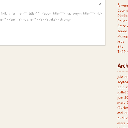
À veni
Cour d
 HTML :
<a href="" title=""> <abbr title=""> <acronym title=""> <b>
Dépêc
me=""> <em> <i> <q cite=""> <s> <strike> <strong>
Douce
Entre 
Jeune 
Musiq
Pros
Site
Théât
Arch
juin 2
septe
août 2
juillet
juin 2
mars 
févrie
mai 2
avril 
mars 