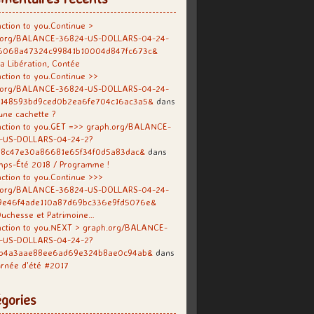
ction to you.Continue >
.org/BALANCE-36824-US-DOLLARS-04-24-
6068a47324c99841b10004d847fc673c&
a Libération, Contée
ction to you.Continue >>
.org/BALANCE-36824-US-DOLLARS-04-24-
f148593bd9ced0b2ea6fe704c16ac3a5&
dans
une cachette ?
ction to you.GET =>> graph.org/BALANCE-
-US-DOLLARS-04-24-2?
38c47e30a86681e65f34f0d5a83dac&
dans
mps-Été 2018 / Programme !
ction to you.Continue >>>
.org/BALANCE-36824-US-DOLLARS-04-24-
9e46f4ade110a87d69bc336e9fd5076e&
uchesse et Patrimoine…
action to you.NEXT > graph.org/BALANCE-
-US-DOLLARS-04-24-2?
b4a3aae88ee6ad69e324b8ae0c94ab&
dans
rnée d’été #2017
gories