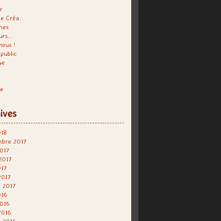
r
e Créa.
hes
urs…
nous !
public
ue
re
ives
018
mbre 2017
017
 2017
017
2017
r 2017
016
2016
2016