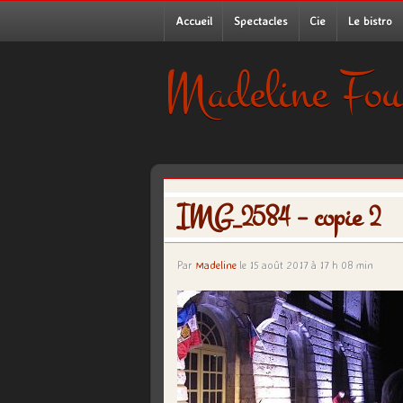
Accueil
Spectacles
Cie
Le bistro
Madeline Fou
IMG_2584 – copie 2
Par
Madeline
le 15 août 2017 à 17 h 08 min