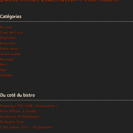
Catégories
À venir
Cour de Créa.
Dépêches
Douceurs…
Entre nous !
Jeune public
Musique
Pros
Site
Théâtre
Du coté du bistro
Printemps-Été 2018 / Programme !
Piste d’Élans à Genillé
Duchesse et Patrimoine…
À Quatre Voix…
L’été indien 2017 – Programme !