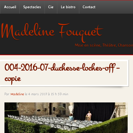
Accueil
Spectacles
Cie
Le bistro
Contact
Madeline Fouquet
Mise en scène, Théâtre, Chanson
004-2016-07-duchesse-loches-off –
copie
Par
Madeline
le 4 mars 2017 à 15 h 59 min