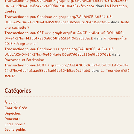
Transaction to you.Continue > graph.org/BALANCE-36824-US-DOLLARS-
04-24-2?hs=6068a47324c99841b10004d847fc673c&
dans
La Libération,
Contée
Transaction to you.Continue >> graph.org/BALANCE-36824-US-
DOLLARS-04-24-2?hs=f148593bd9ced0b2ea6fe704c16ac3a5&
dans
Juste
une cachette ?
Transaction to you.GET =>> graph.org/BALANCE-36824-US-DOLLARS-
04-24-2?hs=f438c47e30a86681e65f34f0d5a83dac&
dans
Printemps-Été
2018 / Programme !
Transaction to you.Continue >>> graph.org/BALANCE-36824-US-
DOLLARS-04-24-2?hs=9e46f4ade110a87d69bc336e9fd5076e&
dans
Duchesse et Patrimoine…
Transaction to you.NEXT > graph.org/BALANCE-36824-US-DOLLARS-04-
24-2?hs=6eb4a3aae88ee6ad69e324b8ae0c94ab&
dans
La Tournée d’été
#2017
Catégories
À venir
Cour de Créa.
Dépêches
Douceurs…
Entre nous !
Jeune public