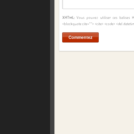
XHTML:
Vous pouvez utiliser ces balises
<blockquote cite=""> <cite> <code> <del dateti