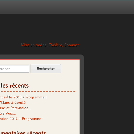
Mise en scène, Théâtre, Chanson
cher:
cles récents
mps-Été 2018 / Programme !
’Élans à Genillé
se et Patrimoine…
tre Voix…
indien 2017 – Programme !
mentaires récents