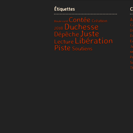
Étiquettes
C
Contée
À
Création
Boulevard
Duchesse
C
2018
D
Juste
Dépêche
D
Libération
Lecture
E
Piste
J
Soutiens
M
P
S
T