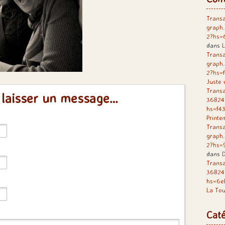
Transa
graph
2?hs=
dans
L
Transa
graph
2?hs=
Juste 
Transa
 laisser un message…
36824
hs=f4
Printe
Transa
graph
2?hs=
dans
D
Trans
36824
hs=6e
La Tou
Caté