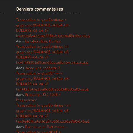
Derniers commentaires
Transaction to you.Continue >
graph.org/BALANCE-36824-US-
DOLLARS-04-24-2?
hs=6068a47324c99841b10004d847fc673c&
dans
La Libération, Contée
Transaction to you.Continue >>
graph.org/BALANCE-36824-US-
DOLLARS-04-24-2?
hs=f148593bd9ced0b2ea6fe704c16ac3a5&
dans
Juste une cachette ?
Transaction to you.GET =>>
graph.org/BALANCE-36824-US-
DOLLARS-04-24-2?
hs=f438c47e30a86681e65f34f0d5a83dac&
dans
Printemps-Été 2018 /
Programme !
Transaction to you.Continue >>>
graph.org/BALANCE-36824-US-
DOLLARS-04-24-2?
hs=9e46f4ade110a87d69bc336e9fd5076e&
dans
Duchesse et Patrimoine…
Transaction to you.NEXT >