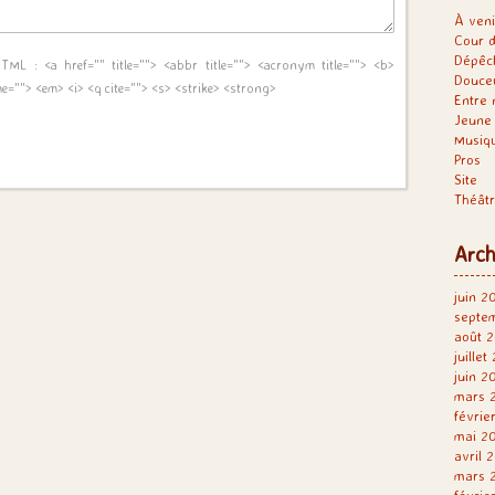
À veni
Cour d
Dépêc
 HTML :
<a href="" title=""> <abbr title=""> <acronym title=""> <b>
Douce
me=""> <em> <i> <q cite=""> <s> <strike> <strong>
Entre 
Jeune 
Musiq
Pros
Site
Théât
Arch
juin 2
septe
août 2
juillet
juin 2
mars 
févrie
mai 2
avril 
mars 