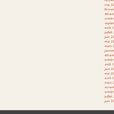
févrie
mai 2
févrie
décem
octobr
septe
août 2
juillet
juin 2
mai 2
mars 
janvie
décem
octobr
août 2
juin 2
mai 2
avril 
mars 
novem
octobr
juillet
juin 2