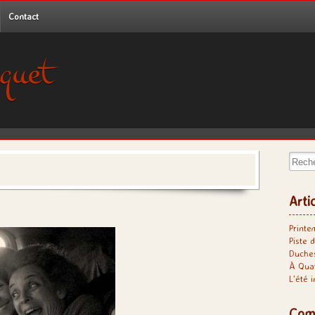
Contact
quet
Recher
Arti
Printe
Piste d
Duches
À Qua
L’été 
Com