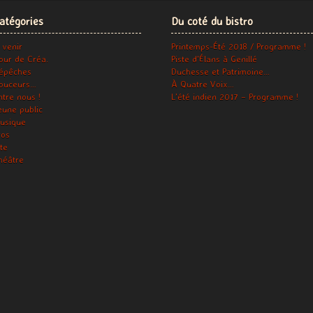
atégories
Du coté du bistro
 venir
Printemps-Été 2018 / Programme !
our de Créa.
Piste d’Élans à Genillé
épêches
Duchesse et Patrimoine…
ouceurs…
À Quatre Voix…
ntre nous !
L’été indien 2017 – Programme !
eune public
usique
ros
ite
héâtre