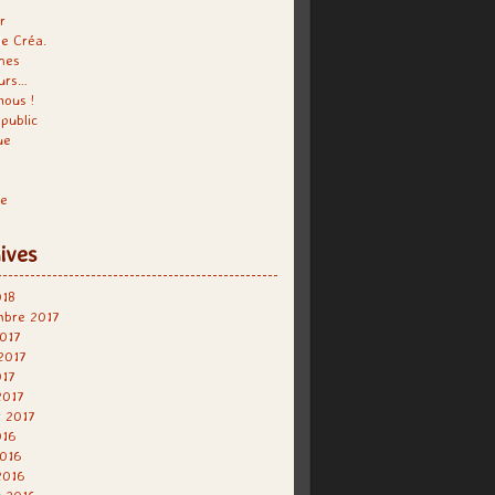
r
e Créa.
hes
urs…
nous !
public
ue
re
ives
018
mbre 2017
017
 2017
017
2017
r 2017
016
2016
2016