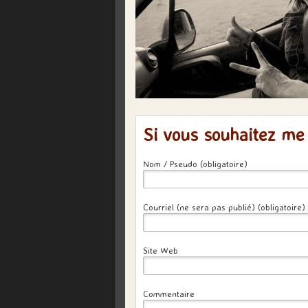
Si vous souhaitez me
Nom / Pseudo (obligatoire)
Courriel (ne sera pas publié) (obligatoire)
Site Web
Commentaire