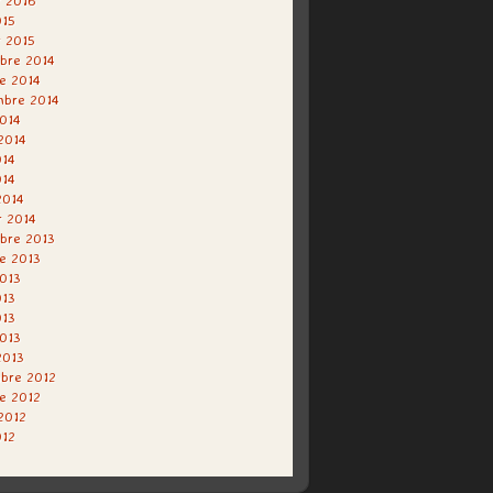
r 2016
015
r 2015
bre 2014
e 2014
mbre 2014
014
 2014
014
014
2014
r 2014
bre 2013
e 2013
013
013
013
2013
2013
bre 2012
e 2012
 2012
012