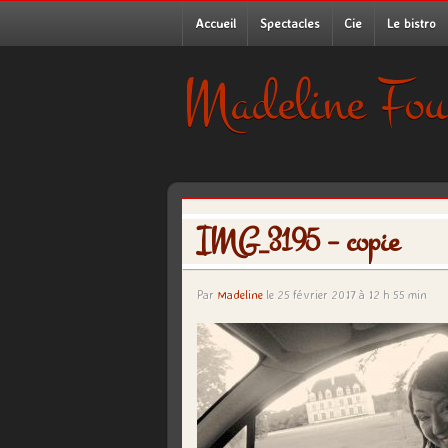
Accueil
Spectacles
Cie
Le bistro
Madeline Fou
IMG_3195 – copie
Par
Madeline
le 25 février 2017 à 12 h 55 min