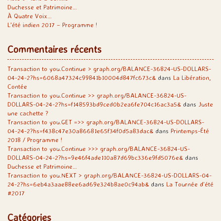
Duchesse et Patrimoine…
À Quatre Voix…
L’été indien 2017 – Programme !
Commentaires récents
Transaction to you.Continue > graph.org/BALANCE-36824-US-DOLLARS-
04-24-2?hs=6068a47324c99841b10004d847fc673c&
dans
La Libération,
Contée
Transaction to you.Continue >> graph.org/BALANCE-36824-US-
DOLLARS-04-24-2?hs=f148593bd9ced0b2ea6fe704c16ac3a5&
dans
Juste
une cachette ?
Transaction to you.GET =>> graph.org/BALANCE-36824-US-DOLLARS-
04-24-2?hs=f438c47e30a86681e65f34f0d5a83dac&
dans
Printemps-Été
2018 / Programme !
Transaction to you.Continue >>> graph.org/BALANCE-36824-US-
DOLLARS-04-24-2?hs=9e46f4ade110a87d69bc336e9fd5076e&
dans
Duchesse et Patrimoine…
Transaction to you.NEXT > graph.org/BALANCE-36824-US-DOLLARS-04-
24-2?hs=6eb4a3aae88ee6ad69e324b8ae0c94ab&
dans
La Tournée d’été
#2017
Catégories