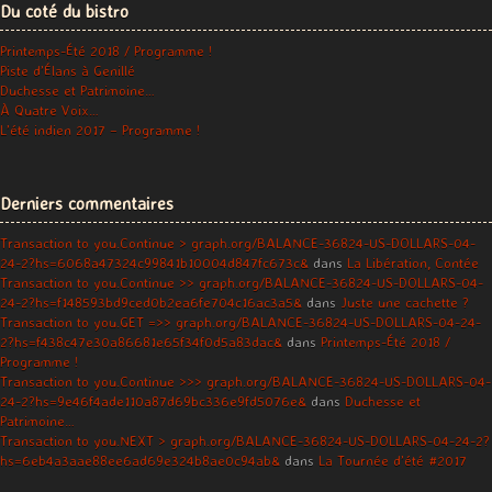
Du coté du bistro
Printemps-Été 2018 / Programme !
Piste d’Élans à Genillé
Duchesse et Patrimoine…
À Quatre Voix…
L’été indien 2017 – Programme !
Derniers commentaires
Transaction to you.Continue > graph.org/BALANCE-36824-US-DOLLARS-04-
24-2?hs=6068a47324c99841b10004d847fc673c&
dans
La Libération, Contée
Transaction to you.Continue >> graph.org/BALANCE-36824-US-DOLLARS-04-
24-2?hs=f148593bd9ced0b2ea6fe704c16ac3a5&
dans
Juste une cachette ?
Transaction to you.GET =>> graph.org/BALANCE-36824-US-DOLLARS-04-24-
2?hs=f438c47e30a86681e65f34f0d5a83dac&
dans
Printemps-Été 2018 /
Programme !
Transaction to you.Continue >>> graph.org/BALANCE-36824-US-DOLLARS-04-
24-2?hs=9e46f4ade110a87d69bc336e9fd5076e&
dans
Duchesse et
Patrimoine…
Transaction to you.NEXT > graph.org/BALANCE-36824-US-DOLLARS-04-24-2?
hs=6eb4a3aae88ee6ad69e324b8ae0c94ab&
dans
La Tournée d’été #2017