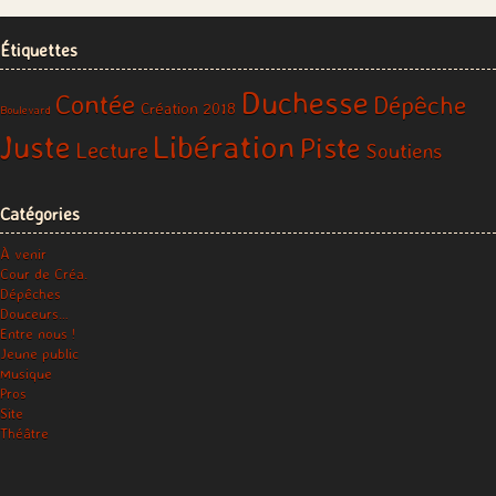
Étiquettes
Duchesse
Contée
Dépêche
Création 2018
Boulevard
Libération
Juste
Piste
Lecture
Soutiens
Catégories
À venir
Cour de Créa.
Dépêches
Douceurs…
Entre nous !
Jeune public
Musique
Pros
Site
Théâtre