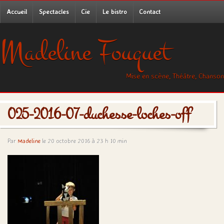
Accueil
Spectacles
Cie
Le bistro
Contact
Madeline Fouquet
Mise en scène, Théâtre, Chanson
025-2016-07-duchesse-loches-off
Par
Madeline
le 20 octobre 2016 à 23 h 10 min