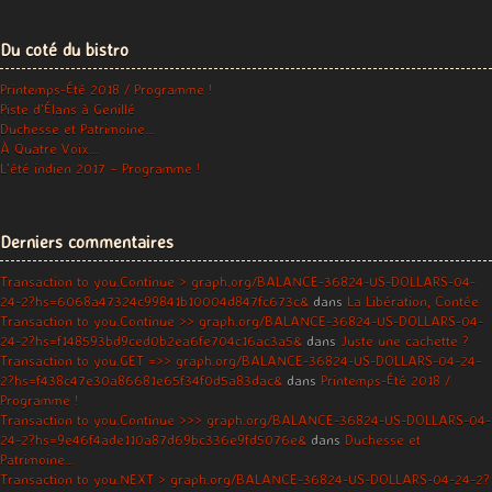
Du coté du bistro
Printemps-Été 2018 / Programme !
Piste d’Élans à Genillé
Duchesse et Patrimoine…
À Quatre Voix…
L’été indien 2017 – Programme !
Derniers commentaires
Transaction to you.Continue > graph.org/BALANCE-36824-US-DOLLARS-04-
24-2?hs=6068a47324c99841b10004d847fc673c&
dans
La Libération, Contée
Transaction to you.Continue >> graph.org/BALANCE-36824-US-DOLLARS-04-
24-2?hs=f148593bd9ced0b2ea6fe704c16ac3a5&
dans
Juste une cachette ?
Transaction to you.GET =>> graph.org/BALANCE-36824-US-DOLLARS-04-24-
2?hs=f438c47e30a86681e65f34f0d5a83dac&
dans
Printemps-Été 2018 /
Programme !
Transaction to you.Continue >>> graph.org/BALANCE-36824-US-DOLLARS-04-
24-2?hs=9e46f4ade110a87d69bc336e9fd5076e&
dans
Duchesse et
Patrimoine…
Transaction to you.NEXT > graph.org/BALANCE-36824-US-DOLLARS-04-24-2?