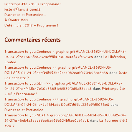
Printemps-Été 2018 / Programme !
Piste d’Élans à Genillé
Duchesse et Patrimoine…
À Quatre Voix…
L’été indien 2017 – Programme !
Commentaires récents
Transaction to you.Continue > graph.org/BALANCE-36824-US-DOLLARS-
04-24-2?hs=6068a47324c99841b10004d847fc673c&
dans
La Libération,
Contée
Transaction to you.Continue >> graph.org/BALANCE-36824-US-
DOLLARS-04-24-2?hs=f148593bd9ced0b2ea6fe704c16ac3a5&
dans
Juste
une cachette ?
Transaction to you.GET =>> graph.org/BALANCE-36824-US-DOLLARS-
04-24-2?hs=f438c47e30a86681e65f34f0d5a83dac&
dans
Printemps-Été
2018 / Programme !
Transaction to you.Continue >>> graph.org/BALANCE-36824-US-
DOLLARS-04-24-2?hs=9e46f4ade110a87d69bc336e9fd5076e&
dans
Duchesse et Patrimoine…
Transaction to you.NEXT > graph.org/BALANCE-36824-US-DOLLARS-04-
24-2?hs=6eb4a3aae88ee6ad69e324b8ae0c94ab&
dans
La Tournée d’été
#2017