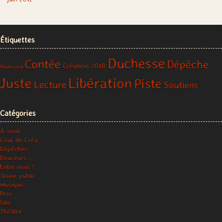
Étiquettes
Duchesse
Contée
Dépêche
Création 2018
Boulevard
Libération
Juste
Piste
Lecture
Soutiens
Catégories
À venir
Cour de Créa.
Dépêches
Douceurs…
Entre nous !
Jeune public
Musique
Pros
Site
Théâtre