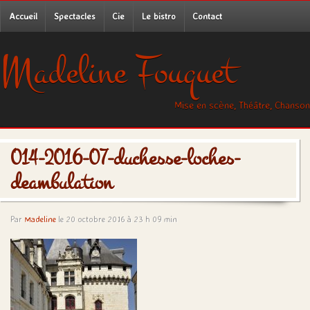
Accueil
Spectacles
Cie
Le bistro
Contact
Madeline Fouquet
Mise en scène, Théâtre, Chanson
014-2016-07-duchesse-loches-
deambulation
Par
Madeline
le 20 octobre 2016 à 23 h 09 min