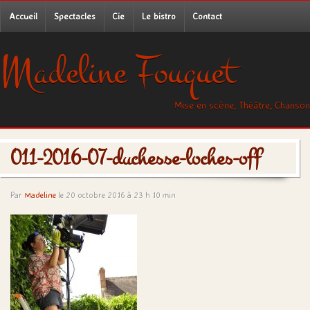
Accueil
Spectacles
Cie
Le bistro
Contact
Madeline Fouquet
Mise en scène, Théâtre, Chanson
011-2016-07-duchesse-loches-off
Par
Madeline
le 20 octobre 2016 à 23 h 10 min