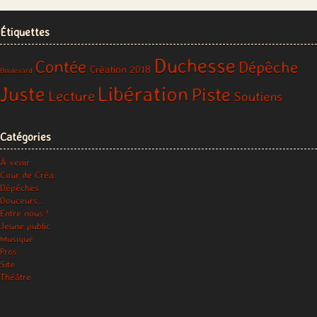
Étiquettes
Duchesse
Contée
Dépêche
Création 2018
Boulevard
Libération
Juste
Piste
Lecture
Soutiens
Catégories
À venir
Cour de Créa.
Dépêches
Douceurs…
Entre nous !
Jeune public
Musique
Pros
Site
Théâtre