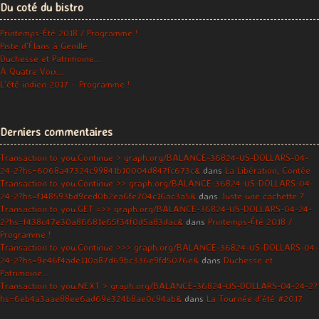
Du coté du bistro
Printemps-Été 2018 / Programme !
Piste d’Élans à Genillé
Duchesse et Patrimoine…
À Quatre Voix…
L’été indien 2017 – Programme !
Derniers commentaires
Transaction to you.Continue > graph.org/BALANCE-36824-US-DOLLARS-04-
24-2?hs=6068a47324c99841b10004d847fc673c&
dans
La Libération, Contée
Transaction to you.Continue >> graph.org/BALANCE-36824-US-DOLLARS-04-
24-2?hs=f148593bd9ced0b2ea6fe704c16ac3a5&
dans
Juste une cachette ?
Transaction to you.GET =>> graph.org/BALANCE-36824-US-DOLLARS-04-24-
2?hs=f438c47e30a86681e65f34f0d5a83dac&
dans
Printemps-Été 2018 /
Programme !
Transaction to you.Continue >>> graph.org/BALANCE-36824-US-DOLLARS-04-
24-2?hs=9e46f4ade110a87d69bc336e9fd5076e&
dans
Duchesse et
Patrimoine…
Transaction to you.NEXT > graph.org/BALANCE-36824-US-DOLLARS-04-24-2?
hs=6eb4a3aae88ee6ad69e324b8ae0c94ab&
dans
La Tournée d’été #2017