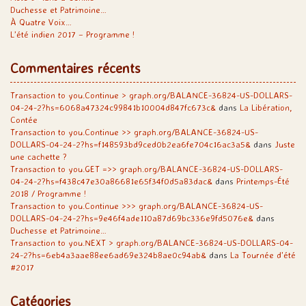
Duchesse et Patrimoine…
À Quatre Voix…
L’été indien 2017 – Programme !
Commentaires récents
Transaction to you.Continue > graph.org/BALANCE-36824-US-DOLLARS-
04-24-2?hs=6068a47324c99841b10004d847fc673c&
dans
La Libération,
Contée
Transaction to you.Continue >> graph.org/BALANCE-36824-US-
DOLLARS-04-24-2?hs=f148593bd9ced0b2ea6fe704c16ac3a5&
dans
Juste
une cachette ?
Transaction to you.GET =>> graph.org/BALANCE-36824-US-DOLLARS-
04-24-2?hs=f438c47e30a86681e65f34f0d5a83dac&
dans
Printemps-Été
2018 / Programme !
Transaction to you.Continue >>> graph.org/BALANCE-36824-US-
DOLLARS-04-24-2?hs=9e46f4ade110a87d69bc336e9fd5076e&
dans
Duchesse et Patrimoine…
Transaction to you.NEXT > graph.org/BALANCE-36824-US-DOLLARS-04-
24-2?hs=6eb4a3aae88ee6ad69e324b8ae0c94ab&
dans
La Tournée d’été
#2017
Catégories