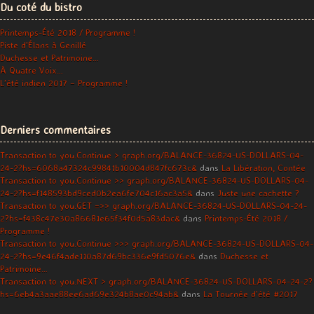
Du coté du bistro
Printemps-Été 2018 / Programme !
Piste d’Élans à Genillé
Duchesse et Patrimoine…
À Quatre Voix…
L’été indien 2017 – Programme !
Derniers commentaires
Transaction to you.Continue > graph.org/BALANCE-36824-US-DOLLARS-04-
24-2?hs=6068a47324c99841b10004d847fc673c&
dans
La Libération, Contée
Transaction to you.Continue >> graph.org/BALANCE-36824-US-DOLLARS-04-
24-2?hs=f148593bd9ced0b2ea6fe704c16ac3a5&
dans
Juste une cachette ?
Transaction to you.GET =>> graph.org/BALANCE-36824-US-DOLLARS-04-24-
2?hs=f438c47e30a86681e65f34f0d5a83dac&
dans
Printemps-Été 2018 /
Programme !
Transaction to you.Continue >>> graph.org/BALANCE-36824-US-DOLLARS-04-
24-2?hs=9e46f4ade110a87d69bc336e9fd5076e&
dans
Duchesse et
Patrimoine…
Transaction to you.NEXT > graph.org/BALANCE-36824-US-DOLLARS-04-24-2?
hs=6eb4a3aae88ee6ad69e324b8ae0c94ab&
dans
La Tournée d’été #2017