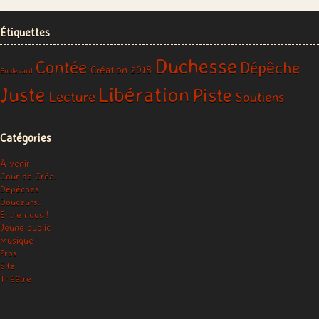
Étiquettes
Duchesse
Contée
Dépêche
Création 2018
Boulevard
Libération
Juste
Piste
Lecture
Soutiens
Catégories
À venir
Cour de Créa.
Dépêches
Douceurs…
Entre nous !
Jeune public
Musique
Pros
Site
Théâtre