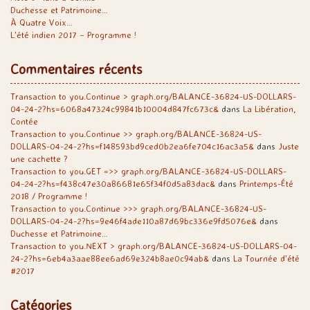
Duchesse et Patrimoine…
À Quatre Voix…
L’été indien 2017 – Programme !
Commentaires récents
Transaction to you.Continue > graph.org/BALANCE-36824-US-DOLLARS-
04-24-2?hs=6068a47324c99841b10004d847fc673c&
dans
La Libération,
Contée
Transaction to you.Continue >> graph.org/BALANCE-36824-US-
DOLLARS-04-24-2?hs=f148593bd9ced0b2ea6fe704c16ac3a5&
dans
Juste
une cachette ?
Transaction to you.GET =>> graph.org/BALANCE-36824-US-DOLLARS-
04-24-2?hs=f438c47e30a86681e65f34f0d5a83dac&
dans
Printemps-Été
2018 / Programme !
Transaction to you.Continue >>> graph.org/BALANCE-36824-US-
DOLLARS-04-24-2?hs=9e46f4ade110a87d69bc336e9fd5076e&
dans
Duchesse et Patrimoine…
Transaction to you.NEXT > graph.org/BALANCE-36824-US-DOLLARS-04-
24-2?hs=6eb4a3aae88ee6ad69e324b8ae0c94ab&
dans
La Tournée d’été
#2017
Catégories