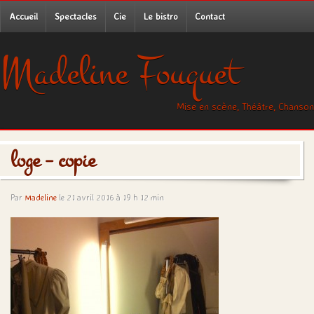
Accueil
Spectacles
Cie
Le bistro
Contact
Madeline Fouquet
Mise en scène, Théâtre, Chanson
loge – copie
Par
Madeline
le 21 avril 2016 à 19 h 12 min