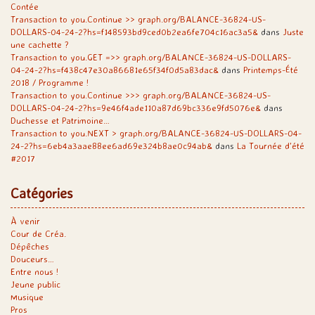
Contée
Transaction to you.Continue >> graph.org/BALANCE-36824-US-
DOLLARS-04-24-2?hs=f148593bd9ced0b2ea6fe704c16ac3a5&
dans
Juste
une cachette ?
Transaction to you.GET =>> graph.org/BALANCE-36824-US-DOLLARS-
04-24-2?hs=f438c47e30a86681e65f34f0d5a83dac&
dans
Printemps-Été
2018 / Programme !
Transaction to you.Continue >>> graph.org/BALANCE-36824-US-
DOLLARS-04-24-2?hs=9e46f4ade110a87d69bc336e9fd5076e&
dans
Duchesse et Patrimoine…
Transaction to you.NEXT > graph.org/BALANCE-36824-US-DOLLARS-04-
24-2?hs=6eb4a3aae88ee6ad69e324b8ae0c94ab&
dans
La Tournée d’été
#2017
Catégories
À venir
Cour de Créa.
Dépêches
Douceurs…
Entre nous !
Jeune public
Musique
Pros