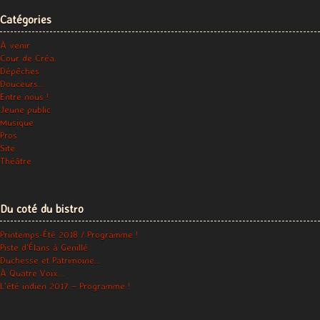
Catégories
À venir
Cour de Créa.
Dépêches
Douceurs…
Entre nous !
Jeune public
Musique
Pros
Site
Théâtre
Du coté du bistro
Printemps-Été 2018 / Programme !
Piste d’Élans à Genillé
Duchesse et Patrimoine…
À Quatre Voix…
L’été indien 2017 – Programme !