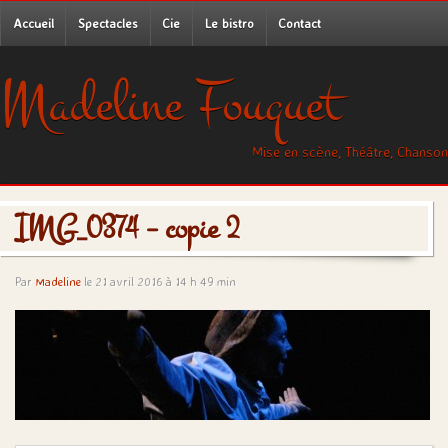
Accueil
Spectacles
Cie
Le bistro
Contact
Madeline Fouquet
Mise en scène, Théâtre, Chanson
IMG_0374 – copie 2
Par
Madeline
le 21 avril 2016 à 14 h 49 min