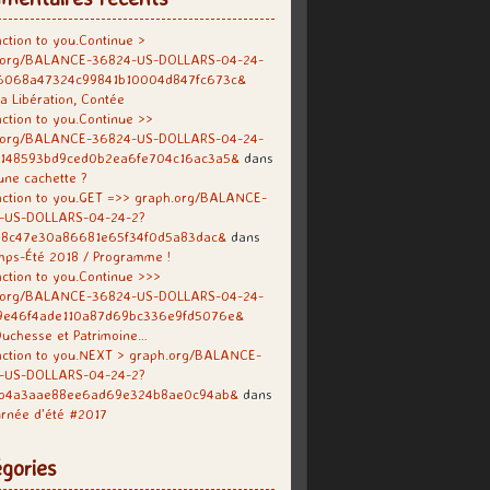
ction to you.Continue >
.org/BALANCE-36824-US-DOLLARS-04-24-
6068a47324c99841b10004d847fc673c&
a Libération, Contée
ction to you.Continue >>
.org/BALANCE-36824-US-DOLLARS-04-24-
f148593bd9ced0b2ea6fe704c16ac3a5&
dans
une cachette ?
ction to you.GET =>> graph.org/BALANCE-
-US-DOLLARS-04-24-2?
38c47e30a86681e65f34f0d5a83dac&
dans
mps-Été 2018 / Programme !
ction to you.Continue >>>
.org/BALANCE-36824-US-DOLLARS-04-24-
9e46f4ade110a87d69bc336e9fd5076e&
uchesse et Patrimoine…
action to you.NEXT > graph.org/BALANCE-
-US-DOLLARS-04-24-2?
b4a3aae88ee6ad69e324b8ae0c94ab&
dans
rnée d’été #2017
gories