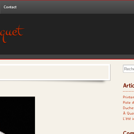
Contact
quet
Recher
Arti
Printe
Piste d
Duches
À Qua
L’été 
Com