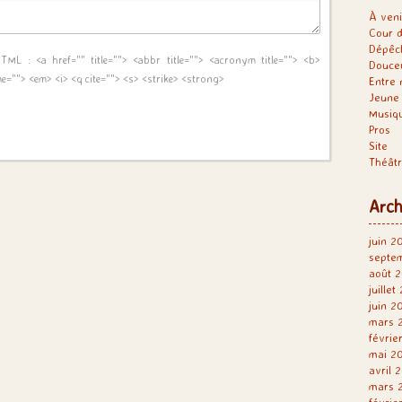
À veni
Cour d
Dépêc
 HTML :
<a href="" title=""> <abbr title=""> <acronym title=""> <b>
Douce
me=""> <em> <i> <q cite=""> <s> <strike> <strong>
Entre 
Jeune 
Musiq
Pros
Site
Théât
Arch
juin 2
septe
août 2
juillet
juin 2
mars 
févrie
mai 2
avril 
mars 