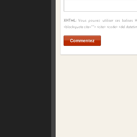
XHTML:
Vous pouvez utiliser ces balises
<blockquote cite=""> <cite> <code> <del dateti