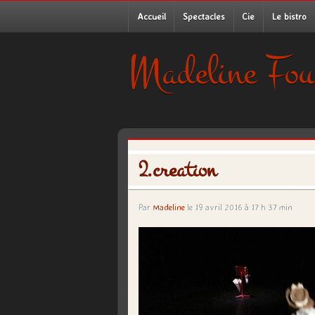
Accueil
Spectacles
Cie
Le bistro
Madeline Fou
2.creation
Par
Madeline
le 19 avril 2016 à 17 h 37 min