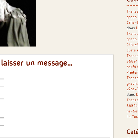
Transa
graph
2?hs=
dans
L
Transa
graph
2?hs=
Juste 
Transa
 laisser un message…
36824
hs=f4
Printe
Transa
graph
2?hs=
dans
D
Trans
36824
hs=6e
La Tou
Caté