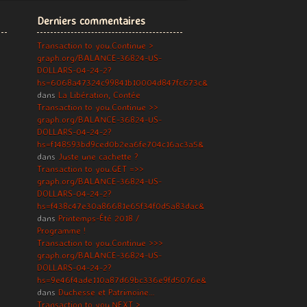
Derniers commentaires
Transaction to you.Continue >
graph.org/BALANCE-36824-US-
DOLLARS-04-24-2?
hs=6068a47324c99841b10004d847fc673c&
dans
La Libération, Contée
Transaction to you.Continue >>
graph.org/BALANCE-36824-US-
DOLLARS-04-24-2?
hs=f148593bd9ced0b2ea6fe704c16ac3a5&
dans
Juste une cachette ?
Transaction to you.GET =>>
graph.org/BALANCE-36824-US-
DOLLARS-04-24-2?
hs=f438c47e30a86681e65f34f0d5a83dac&
dans
Printemps-Été 2018 /
Programme !
Transaction to you.Continue >>>
graph.org/BALANCE-36824-US-
DOLLARS-04-24-2?
hs=9e46f4ade110a87d69bc336e9fd5076e&
dans
Duchesse et Patrimoine…
Transaction to you.NEXT >