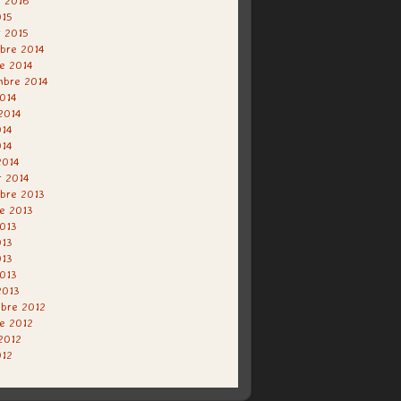
r 2016
015
r 2015
bre 2014
e 2014
mbre 2014
014
 2014
014
014
2014
r 2014
bre 2013
e 2013
013
013
013
2013
2013
bre 2012
e 2012
 2012
012