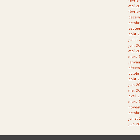
févrie
mai 2
févrie
décem
octobr
septe
août 2
juillet
juin 2
mai 2
mars 
janvie
décem
octobr
août 2
juin 2
mai 2
avril 
mars 
novem
octobr
juillet
juin 2