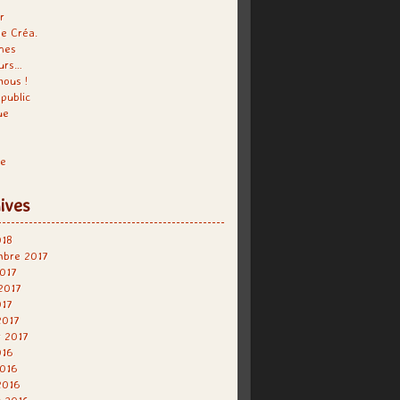
r
e Créa.
hes
urs…
nous !
public
ue
re
ives
018
mbre 2017
017
 2017
017
2017
r 2017
016
2016
2016