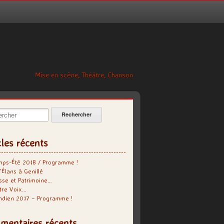
Mise en scène, Théâtre, Chanson
cher:
cles récents
mps-Été 2018 / Programme !
’Élans à Genillé
se et Patrimoine…
tre Voix…
indien 2017 – Programme !
mentaires récents