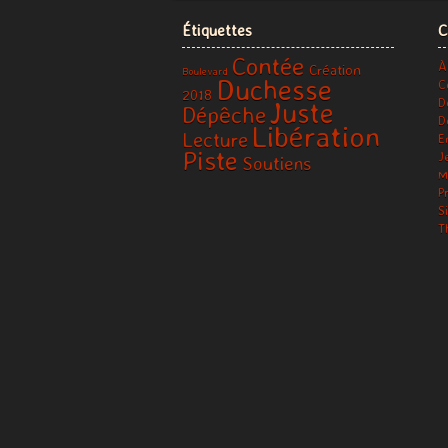
Étiquettes
C
Contée
À
Création
Boulevard
Duchesse
C
2018
D
Juste
Dépêche
D
Libération
Lecture
E
Piste
J
Soutiens
M
P
S
T