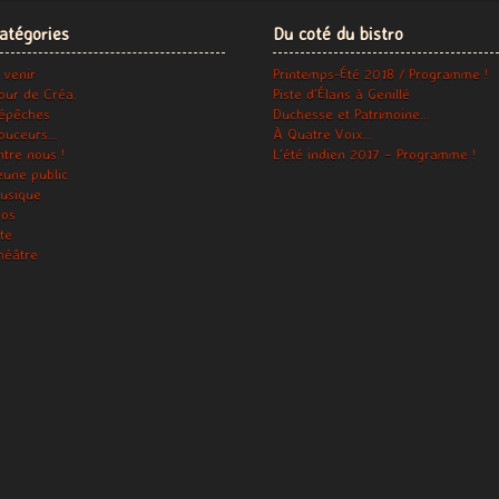
atégories
Du coté du bistro
 venir
Printemps-Été 2018 / Programme !
our de Créa.
Piste d’Élans à Genillé
épêches
Duchesse et Patrimoine…
ouceurs…
À Quatre Voix…
ntre nous !
L’été indien 2017 – Programme !
eune public
usique
ros
ite
héâtre