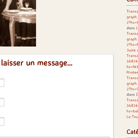
Transa
graph
2?hs=
dans
L
Transa
graph
2?hs=
Juste 
Transa
 laisser un message…
36824
hs=f4
Printe
Transa
graph
2?hs=
dans
D
Trans
36824
hs=6e
La Tou
Caté