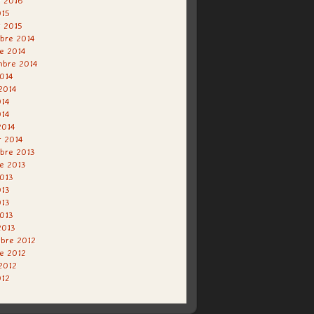
r 2016
015
r 2015
bre 2014
e 2014
mbre 2014
014
 2014
014
014
2014
r 2014
bre 2013
e 2013
013
013
013
2013
2013
bre 2012
e 2012
 2012
012