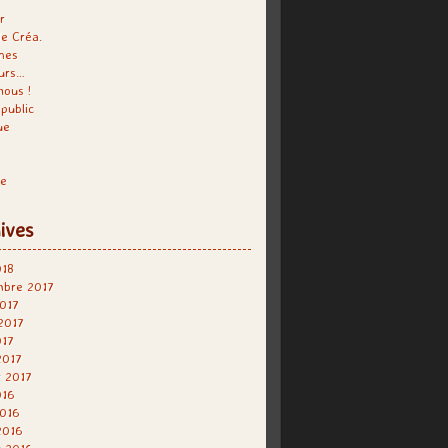
r
e Créa.
hes
urs…
nous !
public
ue
re
ives
018
mbre 2017
017
 2017
017
2017
r 2017
016
2016
2016