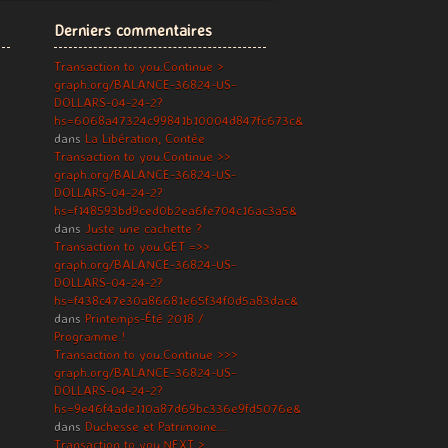
Derniers commentaires
Transaction to you.Continue >
graph.org/BALANCE-36824-US-
DOLLARS-04-24-2?
hs=6068a47324c99841b10004d847fc673c&
dans
La Libération, Contée
Transaction to you.Continue >>
graph.org/BALANCE-36824-US-
DOLLARS-04-24-2?
hs=f148593bd9ced0b2ea6fe704c16ac3a5&
dans
Juste une cachette ?
Transaction to you.GET =>>
graph.org/BALANCE-36824-US-
DOLLARS-04-24-2?
hs=f438c47e30a86681e65f34f0d5a83dac&
dans
Printemps-Été 2018 /
Programme !
Transaction to you.Continue >>>
graph.org/BALANCE-36824-US-
DOLLARS-04-24-2?
hs=9e46f4ade110a87d69bc336e9fd5076e&
dans
Duchesse et Patrimoine…
Transaction to you.NEXT >