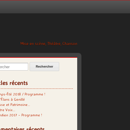
Mise en scène, Théâtre, Chanson
cher:
cles récents
mps-Été 2018 / Programme !
’Élans à Genillé
se et Patrimoine…
tre Voix…
indien 2017 – Programme !
mentaires récents