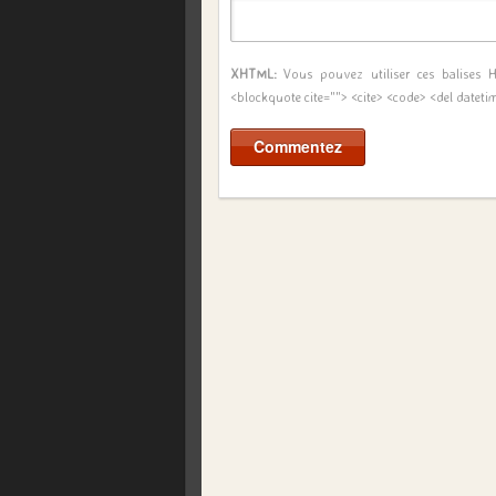
XHTML:
Vous pouvez utiliser ces balises
<blockquote cite=""> <cite> <code> <del dateti