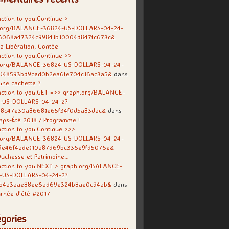
ction to you.Continue >
.org/BALANCE-36824-US-DOLLARS-04-24-
6068a47324c99841b10004d847fc673c&
a Libération, Contée
ction to you.Continue >>
.org/BALANCE-36824-US-DOLLARS-04-24-
f148593bd9ced0b2ea6fe704c16ac3a5&
dans
une cachette ?
ction to you.GET =>> graph.org/BALANCE-
-US-DOLLARS-04-24-2?
38c47e30a86681e65f34f0d5a83dac&
dans
mps-Été 2018 / Programme !
ction to you.Continue >>>
.org/BALANCE-36824-US-DOLLARS-04-24-
9e46f4ade110a87d69bc336e9fd5076e&
uchesse et Patrimoine…
action to you.NEXT > graph.org/BALANCE-
-US-DOLLARS-04-24-2?
b4a3aae88ee6ad69e324b8ae0c94ab&
dans
rnée d’été #2017
gories