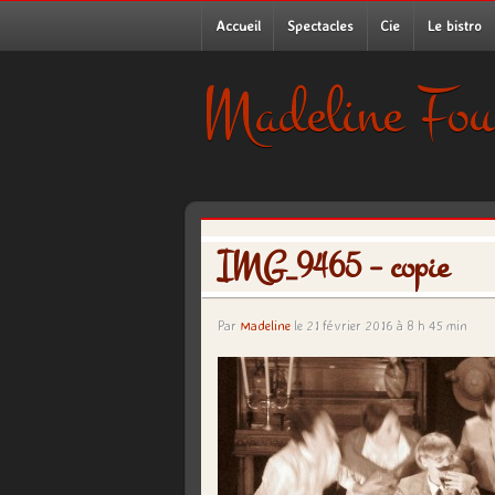
Accueil
Spectacles
Cie
Le bistro
Madeline Fou
IMG_9465 – copie
Par
Madeline
le 21 février 2016 à 8 h 45 min