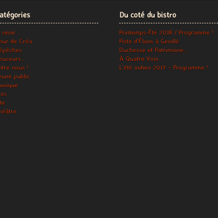
atégories
Du coté du bistro
 venir
Printemps-Été 2018 / Programme !
our de Créa.
Piste d’Élans à Genillé
épêches
Duchesse et Patrimoine…
ouceurs…
À Quatre Voix…
ntre nous !
L’été indien 2017 – Programme !
eune public
usique
ros
ite
héâtre