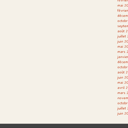
févrie
mai 2
févrie
décem
octobr
septe
août 2
juillet
juin 2
mai 2
mars 
janvie
décem
octobr
août 2
juin 2
mai 2
avril 
mars 
novem
octobr
juillet
juin 2