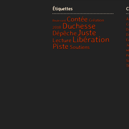
Étiquettes
C
Contée
À
Création
Boulevard
Duchesse
C
2018
D
Juste
Dépêche
D
Libération
Lecture
E
Piste
J
Soutiens
M
P
S
T