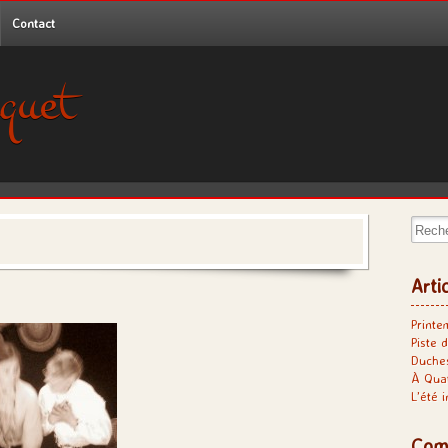
Contact
quet
Recher
Arti
Printe
Piste d
Duches
À Qua
L’été 
Com