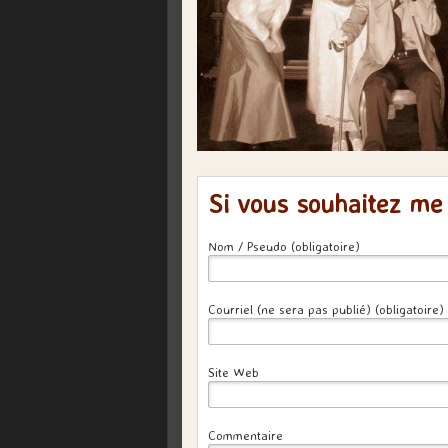
Si vous souhaitez me
Nom / Pseudo (obligatoire)
Courriel (ne sera pas publié) (obligatoire)
Site Web
Commentaire