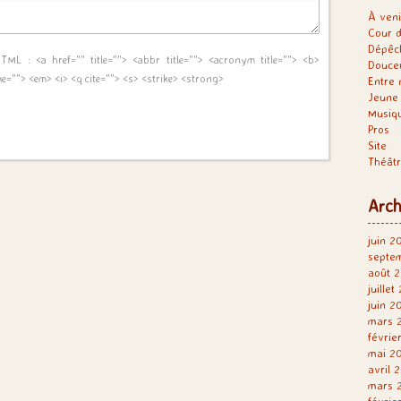
À veni
Cour d
Dépêc
 HTML :
<a href="" title=""> <abbr title=""> <acronym title=""> <b>
Douce
me=""> <em> <i> <q cite=""> <s> <strike> <strong>
Entre 
Jeune 
Musiq
Pros
Site
Théât
Arch
juin 2
septe
août 2
juillet
juin 2
mars 
févrie
mai 2
avril 
mars 