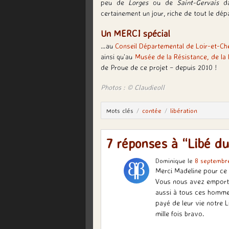
peu de
Lorges
ou de
Saint-Gervais
da
certainement un jour, riche de tout le dé
Un MERCI spécial
…au
Conseil Départemental de Loir-et-Ch
ainsi qu’au
Musée de la Résistance, de la 
de Proue de ce projet – depuis 2010 !
Photos : © Claudieoll
Mots clés
contée
libération
7 réponses à “Libé d
Dominique
le
8 septembr
Merci Madeline pour ce
Vous nous avez emportés
aussi à tous ces hommes
payé de leur vie notre 
mille fois bravo.