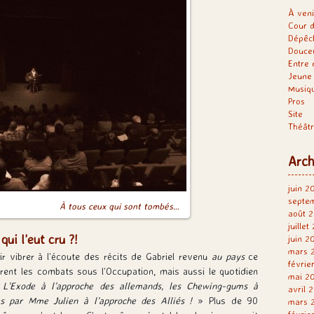
À veni
Cour d
Dépêc
Douce
Entre 
Jeune 
Musiq
Pros
Site
Théât
Arch
juin 2
septe
À tous ceux qui sont tombés…
août 2
juillet
ui l’eut cru ?!
juin 2
mars 
 vibrer à l’écoute des récits de Gabriel revenu
au pays
ce
févrie
rent les combats sous l’Occupation, mais aussi le quotidien
mai 2
«
L’Exode à l’approche des allemands, les Chewing-gums à
avril 
es par Mme Julien à l’approche des Alliés !
» Plus de 90
mars 