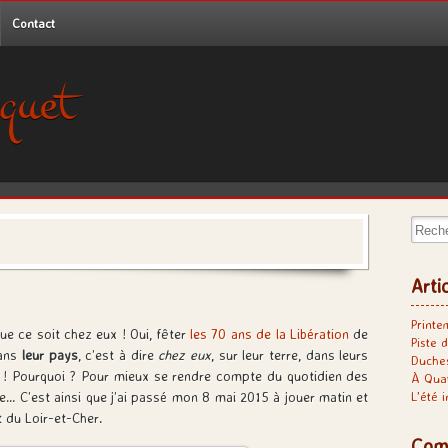
Contact
quet
Recher
Arti
Printe
ue ce soit chez eux ! Oui, fêter
l
es 70 ans de la Libération
de
Piste d
dans
leur pays
, c’est à dire
chez eux
, sur leur terre, dans leurs
Duches
û ! Pourquoi ? Pour mieux se rendre compte du quotidien des
À Qua
re… C’est ainsi que j’ai passé mon 8 mai 2015 à jouer matin et
L’été 
t du Loir-et-Cher.
Com