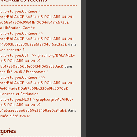
ction to you.Continue >
.org/BALANCE-36824-US-DOLLARS-04-24-
6068a47324c99841b10004d847fc673c&
a Libération, Contée
ction to you.Continue >>
.org/BALANCE-36824-US-DOLLARS-04-24-
f148593bd9ced0b2ea6fe704c16ac3a5&
dans
une cachette ?
ction to you.GET =>> graph.org/BALANCE-
-US-DOLLARS-04-24-2?
38c47e30a86681e65f34f0d5a83dac&
dans
mps-Été 2018 / Programme !
ction to you.Continue >>>
.org/BALANCE-36824-US-DOLLARS-04-24-
9e46f4ade110a87d69bc336e9fd5076e&
uchesse et Patrimoine…
action to you.NEXT > graph.org/BALANCE-
-US-DOLLARS-04-24-2?
b4a3aae88ee6ad69e324b8ae0c94ab&
dans
rnée d’été #2017
gories