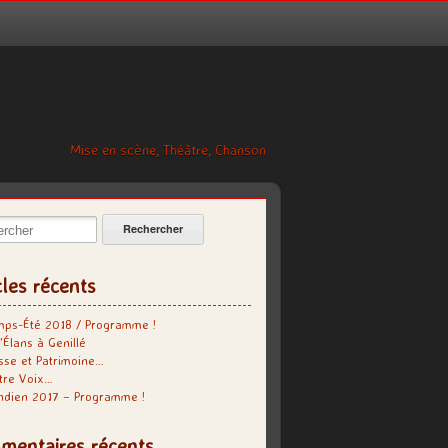
Mise en scène, Théâtre, Chanson
cher:
cles récents
mps-Été 2018 / Programme !
’Élans à Genillé
se et Patrimoine…
tre Voix…
indien 2017 – Programme !
mentaires récents