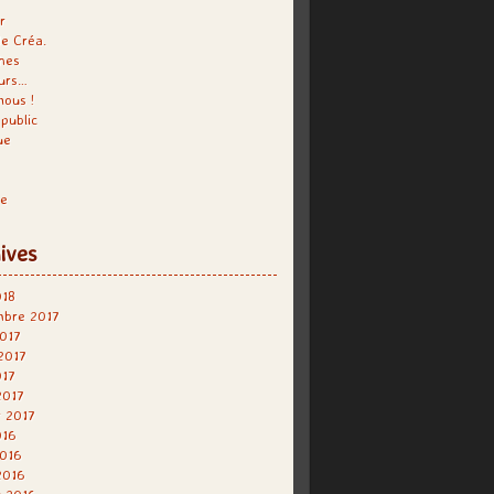
r
e Créa.
hes
urs…
nous !
public
ue
re
ives
018
mbre 2017
017
 2017
017
2017
r 2017
016
2016
2016