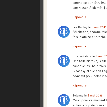
amont, ce doit être im
embrasser. À bientôt, j’
Répondre
Les Boulay
le
8 mai 2015
Félicitation, énorme tal
fois lointaine et proche.
Répondre
Un spectateur
le
8 mai 2
Une belle histoire, réel
haut que les libérateurs
France quel que soit l’âg
combatif pour cette idéo
Répondre
Solange
le
8 mai 2015
Merci pour ce moment tr
et beaucoup de plaisir !