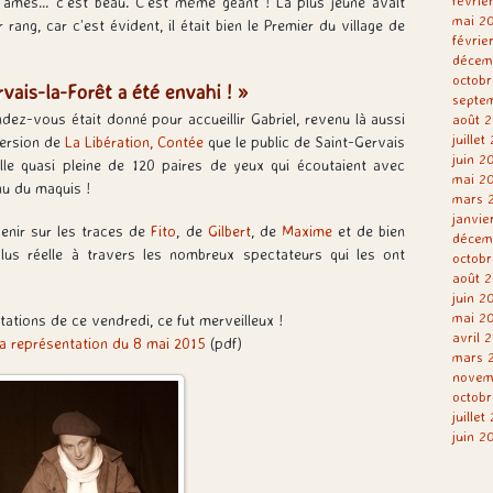
févrie
mes… c’est beau. C’est même géant ! La plus jeune avait
mai 2
r rang, car c’est évident, il était bien le Premier du village de
févrie
décem
octobr
rvais-la-Forêt a été envahi ! »
septe
ndez-vous était donné pour accueillir Gabriel, revenu là aussi
août 2
juillet
version de
La Libération, Contée
que le public de Saint-Gervais
juin 2
lle quasi pleine de 120 paires de yeux qui écoutaient avec
mai 2
enu du maquis !
mars 
janvie
venir sur les traces de
Fito
, de
Gilbert
, de
Maxime
et de bien
décem
lus réelle à travers les nombreux spectateurs qui les ont
octobr
août 2
juin 2
mai 2
ations de ce vendredi, ce fut merveilleux !
avril 
a représentation du 8 mai 2015
(pdf)
mars 
novem
octobr
juillet
juin 2