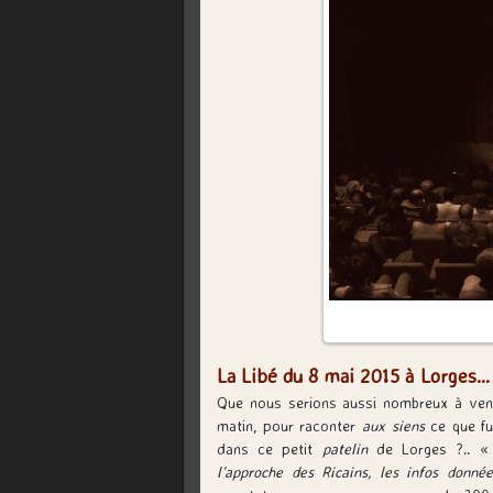
La Libé du 8 mai 2015 à Lorges… q
Que nous serions aussi nombreux à venir
matin, pour raconter
aux siens
ce que fu
dans ce petit
patelin
de Lorges ?.. 
l’approche des Ricains, les infos donné