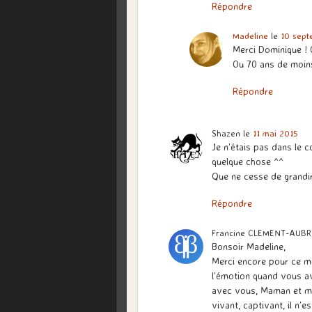
Répondre
Madeline
le
10 sept
Merci Dominique ! 
Ou 70 ans de moins
Répondre
Shazen
le
11 mai 2015
Je n’étais pas dans le 
quelque chose ^^
Que ne cesse de grandi
Répondre
Francine CLEMENT-AUB
Bonsoir Madeline,
Merci encore pour ce me
l’émotion quand vous av
avec vous, Maman et mo
vivant, captivant, il n’est