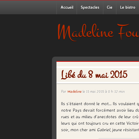
Accueil
Spectacles
Cie
Le bistro
Madeline Fou
Libé du 8 mai 2015
Par
Madeline
le 11 mai 2015 à 0 h 12 min
Ils s’étaient donné le mot… Ils voulaient q
notre Pays devait forcément avoir lieu 
rues
et au milieu d’anecdotes de leur cr
leurs qui ont toujours cru en cette Victoi
soir, mon cher ami
Gabriel
, jeune résistan