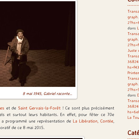
Transa
graph
2?hs=
dans
L
Transa
graph
2?hs=
Juste 
Transa
36824
hs=f4
Printe
Transa
graph
2?hs=
8 mai 1945, Gabriel raconte…
dans
D
Trans
36824
ges
et de
Saint Gervais-la-Forêt
! Ce sont plus précisément
hs=6e
els et surtout leurs habitants. En effet, pour fêter ce 70e
La Tou
s a programmé une représentation de
La Libération, Contée
,
ratif de ce 8 mai 2015.
Caté