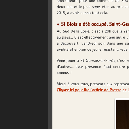
spectateurs pour une commune de 300 â
deux ans et le plus
sage
, était au premie
2015, à avoir connu tout cela.
« Si Blois a été occupé, Saint-Ge
Au Sud de la Loire, c’est à 20h que le re
au pays… C’est effectivement une autre 
à découvert, vendredi soir dans une sa
avidité et entrain ce jeune résistant, rev
Venir jouer à St Gervais-la-Forêt, c’est 
d’autres… Leur présence était encore p
connus !
Merci à vous tous, présents aux représent
Cliquez ici pour lire l’article de Presse
de l