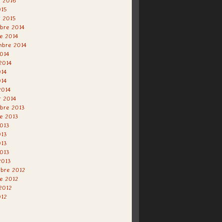
r 2016
015
r 2015
bre 2014
e 2014
mbre 2014
014
 2014
014
014
2014
r 2014
bre 2013
e 2013
013
013
013
2013
2013
bre 2012
e 2012
 2012
012