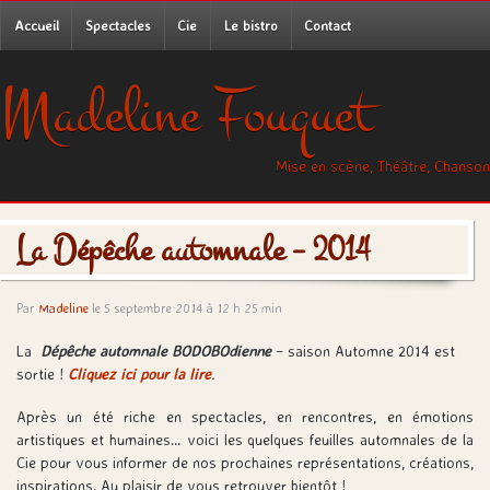
Accueil
Spectacles
Cie
Le bistro
Contact
Madeline Fouquet
Mise en scène, Théâtre, Chanson
La Dépêche automnale – 2014
Par
Madeline
le 5 septembre 2014 à 12 h 25 min
La
Dépêche automnale BODOBOdienne
– saison Automne 2014 est
sortie !
Cliquez ici pour la lire
.
Après un été riche en spectacles, en rencontres, en émotions
artistiques et humaines… voici les quelques feuilles automnales de la
Cie pour vous informer de nos prochaines représentations, créations,
inspirations. Au plaisir de vous retrouver bientôt !