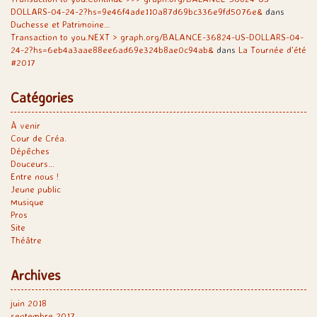
DOLLARS-04-24-2?hs=9e46f4ade110a87d69bc336e9fd5076e&
dans
Duchesse et Patrimoine…
Transaction to you.NEXT > graph.org/BALANCE-36824-US-DOLLARS-04-
24-2?hs=6eb4a3aae88ee6ad69e324b8ae0c94ab&
dans
La Tournée d’été
#2017
Catégories
À venir
Cour de Créa.
Dépêches
Douceurs…
Entre nous !
Jeune public
Musique
Pros
Site
Théâtre
Archives
juin 2018
septembre 2017