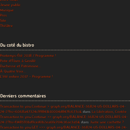
Jeune public
Musique
Pros
Site
Théâtre
Du coté du bistro
Printemps-Été 2018 / Programme !
Piste d’Élans à Genillé
Duchesse et Patrimoine…
À Quatre Voix…
L’été indien 2017 – Programme !
Derniers commentaires
Transaction to you.Continue > graph.org/BALANCE-36824-US-DOLLARS-04-
24-2?hs=6068a47324c99841b10004d847fc673c&
dans
La Libération, Contée
Transaction to you.Continue >> graph.org/BALANCE-36824-US-DOLLARS-04-
24-2?hs=f148593bd9ced0b2ea6fe704c16ac3a5&
dans
Juste une cachette ?
Transaction to you.GET =>> graph.org/BALANCE-36824-US-DOLLARS-04-24-