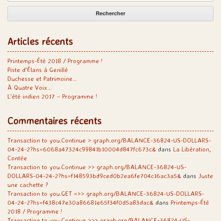
Articles récents
Printemps-Été 2018 / Programme !
Piste d’Élans à Genillé
Duchesse et Patrimoine…
À Quatre Voix…
L’été indien 2017 – Programme !
Commentaires récents
Transaction to you.Continue > graph.org/BALANCE-36824-US-DOLLARS-
04-24-2?hs=6068a47324c99841b10004d847fc673c&
dans
La Libération,
Contée
Transaction to you.Continue >> graph.org/BALANCE-36824-US-
DOLLARS-04-24-2?hs=f148593bd9ced0b2ea6fe704c16ac3a5&
dans
Juste
une cachette ?
Transaction to you.GET =>> graph.org/BALANCE-36824-US-DOLLARS-
04-24-2?hs=f438c47e30a86681e65f34f0d5a83dac&
dans
Printemps-Été
2018 / Programme !
Transaction to you.Continue >>> graph.org/BALANCE-36824-US-