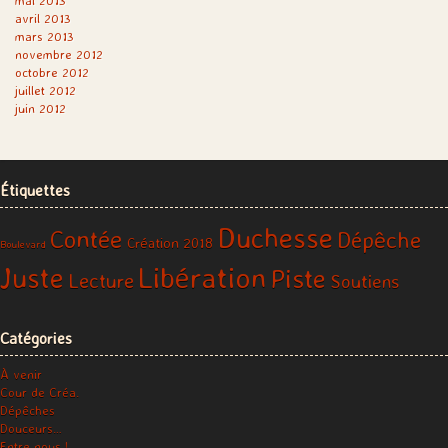
mai 2013
avril 2013
mars 2013
novembre 2012
octobre 2012
juillet 2012
juin 2012
Étiquettes
Duchesse
Contée
Dépêche
Création 2018
Boulevard
Libération
Juste
Piste
Lecture
Soutiens
Catégories
À venir
Cour de Créa.
Dépêches
Douceurs…
Entre nous !