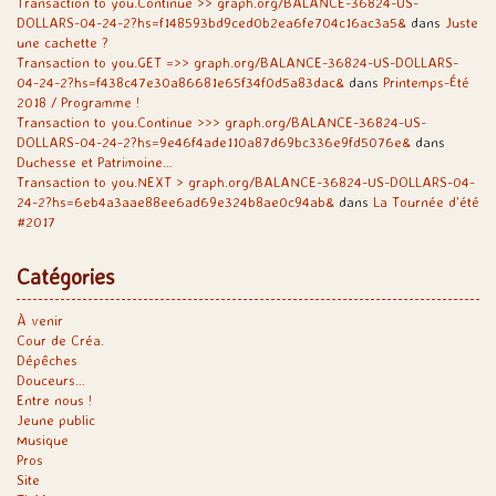
Transaction to you.Continue >> graph.org/BALANCE-36824-US-
DOLLARS-04-24-2?hs=f148593bd9ced0b2ea6fe704c16ac3a5&
dans
Juste
une cachette ?
Transaction to you.GET =>> graph.org/BALANCE-36824-US-DOLLARS-
04-24-2?hs=f438c47e30a86681e65f34f0d5a83dac&
dans
Printemps-Été
2018 / Programme !
Transaction to you.Continue >>> graph.org/BALANCE-36824-US-
DOLLARS-04-24-2?hs=9e46f4ade110a87d69bc336e9fd5076e&
dans
Duchesse et Patrimoine…
Transaction to you.NEXT > graph.org/BALANCE-36824-US-DOLLARS-04-
24-2?hs=6eb4a3aae88ee6ad69e324b8ae0c94ab&
dans
La Tournée d’été
#2017
Catégories
À venir
Cour de Créa.
Dépêches
Douceurs…
Entre nous !
Jeune public
Musique
Pros
Site