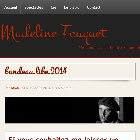
Accueil
Spectacles
Cie
Le bistro
Contact
Madeline Fouquet
Mise en scène, Théâtre, Chanson
bandeau.libe.2014
Par
Madeline
le 19 août 2014 à 8 h 57 min
Si vous souhaitez me laisser un