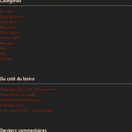
Catégories
À venir
Cour de Créa.
Dépêches
Douceurs…
Entre nous !
Jeune public
Musique
Pros
Site
Théâtre
Du coté du bistro
Printemps-Été 2018 / Programme !
Piste d’Élans à Genillé
Duchesse et Patrimoine…
À Quatre Voix…
L’été indien 2017 – Programme !
Derniers commentaires