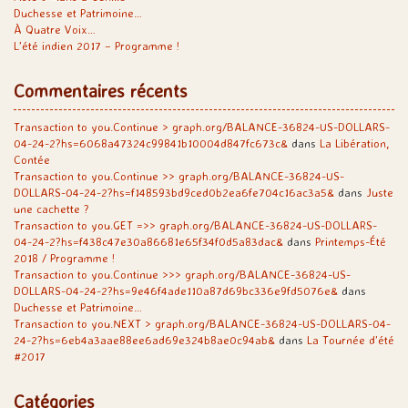
Duchesse et Patrimoine…
À Quatre Voix…
L’été indien 2017 – Programme !
Commentaires récents
Transaction to you.Continue > graph.org/BALANCE-36824-US-DOLLARS-
04-24-2?hs=6068a47324c99841b10004d847fc673c&
dans
La Libération,
Contée
Transaction to you.Continue >> graph.org/BALANCE-36824-US-
DOLLARS-04-24-2?hs=f148593bd9ced0b2ea6fe704c16ac3a5&
dans
Juste
une cachette ?
Transaction to you.GET =>> graph.org/BALANCE-36824-US-DOLLARS-
04-24-2?hs=f438c47e30a86681e65f34f0d5a83dac&
dans
Printemps-Été
2018 / Programme !
Transaction to you.Continue >>> graph.org/BALANCE-36824-US-
DOLLARS-04-24-2?hs=9e46f4ade110a87d69bc336e9fd5076e&
dans
Duchesse et Patrimoine…
Transaction to you.NEXT > graph.org/BALANCE-36824-US-DOLLARS-04-
24-2?hs=6eb4a3aae88ee6ad69e324b8ae0c94ab&
dans
La Tournée d’été
#2017
Catégories