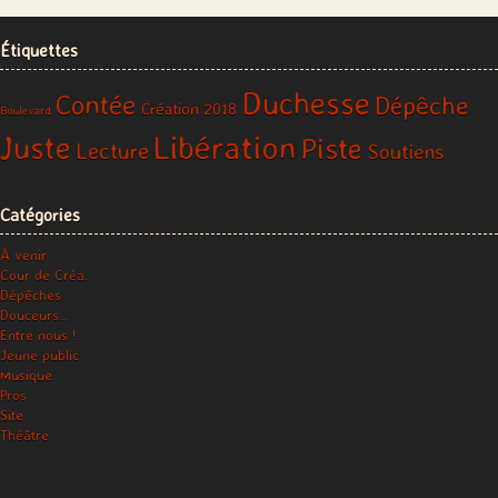
Étiquettes
Duchesse
Contée
Dépêche
Création 2018
Boulevard
Libération
Juste
Piste
Lecture
Soutiens
Catégories
À venir
Cour de Créa.
Dépêches
Douceurs…
Entre nous !
Jeune public
Musique
Pros
Site
Théâtre