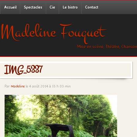
Accueil
Spectacles
Cie
Le bistro
Contact
Madeline Fouquet
Mise en scène, Théâtre, Chanson
IMG_5337
Par
Madeline
le 4 août 2014 à 13 h 03 min