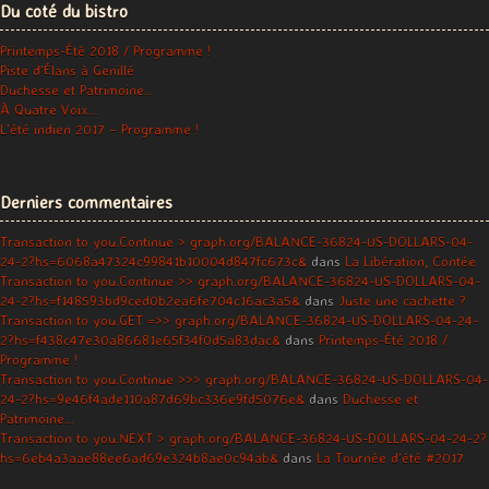
Du coté du bistro
Printemps-Été 2018 / Programme !
Piste d’Élans à Genillé
Duchesse et Patrimoine…
À Quatre Voix…
L’été indien 2017 – Programme !
Derniers commentaires
Transaction to you.Continue > graph.org/BALANCE-36824-US-DOLLARS-04-
24-2?hs=6068a47324c99841b10004d847fc673c&
dans
La Libération, Contée
Transaction to you.Continue >> graph.org/BALANCE-36824-US-DOLLARS-04-
24-2?hs=f148593bd9ced0b2ea6fe704c16ac3a5&
dans
Juste une cachette ?
Transaction to you.GET =>> graph.org/BALANCE-36824-US-DOLLARS-04-24-
2?hs=f438c47e30a86681e65f34f0d5a83dac&
dans
Printemps-Été 2018 /
Programme !
Transaction to you.Continue >>> graph.org/BALANCE-36824-US-DOLLARS-04-
24-2?hs=9e46f4ade110a87d69bc336e9fd5076e&
dans
Duchesse et
Patrimoine…
Transaction to you.NEXT > graph.org/BALANCE-36824-US-DOLLARS-04-24-2?
hs=6eb4a3aae88ee6ad69e324b8ae0c94ab&
dans
La Tournée d’été #2017