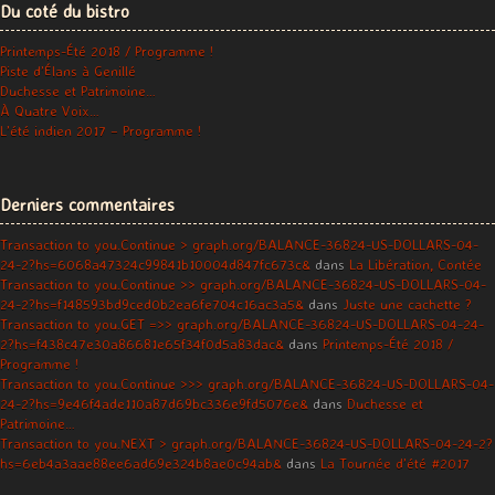
Du coté du bistro
Printemps-Été 2018 / Programme !
Piste d’Élans à Genillé
Duchesse et Patrimoine…
À Quatre Voix…
L’été indien 2017 – Programme !
Derniers commentaires
Transaction to you.Continue > graph.org/BALANCE-36824-US-DOLLARS-04-
24-2?hs=6068a47324c99841b10004d847fc673c&
dans
La Libération, Contée
Transaction to you.Continue >> graph.org/BALANCE-36824-US-DOLLARS-04-
24-2?hs=f148593bd9ced0b2ea6fe704c16ac3a5&
dans
Juste une cachette ?
Transaction to you.GET =>> graph.org/BALANCE-36824-US-DOLLARS-04-24-
2?hs=f438c47e30a86681e65f34f0d5a83dac&
dans
Printemps-Été 2018 /
Programme !
Transaction to you.Continue >>> graph.org/BALANCE-36824-US-DOLLARS-04-
24-2?hs=9e46f4ade110a87d69bc336e9fd5076e&
dans
Duchesse et
Patrimoine…
Transaction to you.NEXT > graph.org/BALANCE-36824-US-DOLLARS-04-24-2?
hs=6eb4a3aae88ee6ad69e324b8ae0c94ab&
dans
La Tournée d’été #2017