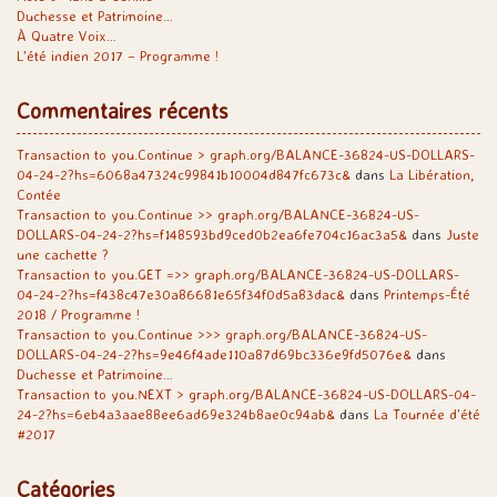
Duchesse et Patrimoine…
À Quatre Voix…
L’été indien 2017 – Programme !
Commentaires récents
Transaction to you.Continue > graph.org/BALANCE-36824-US-DOLLARS-
04-24-2?hs=6068a47324c99841b10004d847fc673c&
dans
La Libération,
Contée
Transaction to you.Continue >> graph.org/BALANCE-36824-US-
DOLLARS-04-24-2?hs=f148593bd9ced0b2ea6fe704c16ac3a5&
dans
Juste
une cachette ?
Transaction to you.GET =>> graph.org/BALANCE-36824-US-DOLLARS-
04-24-2?hs=f438c47e30a86681e65f34f0d5a83dac&
dans
Printemps-Été
2018 / Programme !
Transaction to you.Continue >>> graph.org/BALANCE-36824-US-
DOLLARS-04-24-2?hs=9e46f4ade110a87d69bc336e9fd5076e&
dans
Duchesse et Patrimoine…
Transaction to you.NEXT > graph.org/BALANCE-36824-US-DOLLARS-04-
24-2?hs=6eb4a3aae88ee6ad69e324b8ae0c94ab&
dans
La Tournée d’été
#2017
Catégories