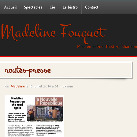
Accueil
Spectacles
Cie
Le bistro
Contact
Madeline Fouquet
Mise en scène, Théâtre, Chanson
routes-presse
Par
Madeline
le 16 juillet 2014 à 14 h 07 min