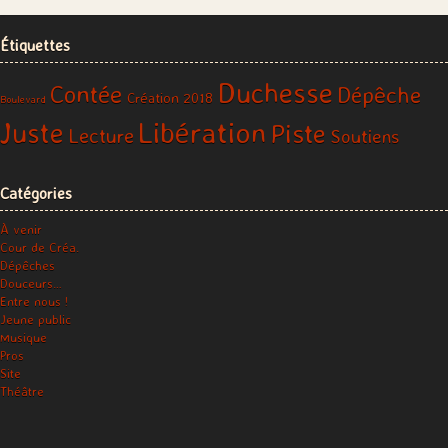
Étiquettes
Duchesse
Contée
Dépêche
Création 2018
Boulevard
Libération
Juste
Piste
Lecture
Soutiens
Catégories
À venir
Cour de Créa.
Dépêches
Douceurs…
Entre nous !
Jeune public
Musique
Pros
Site
Théâtre