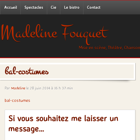
Accueil
Spectacles
Cie
Le bistro
Contact
Madeline Fouquet
Mise en scène, Théâtre, Chanson
bal-costumes
Par
Madeline
le 28 juin 2014 à 16 h 37 min
bal-costumes
Si vous souhaitez me laisser un
message…