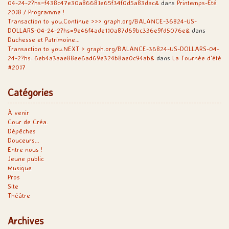
04-24-2?hs=f438c47e30a86681e65f34f0d5a83dac&
dans
Printemps-Été
2018 / Programme !
Transaction to you.Continue >>> graph.org/BALANCE-36824-US-
DOLLARS-04-24-2?hs=9e46f4ade110a87d69bc336e9fd5076e&
dans
Duchesse et Patrimoine…
Transaction to you.NEXT > graph.org/BALANCE-36824-US-DOLLARS-04-
24-2?hs=6eb4a3aae88ee6ad69e324b8ae0c94ab&
dans
La Tournée d’été
#2017
Catégories
À venir
Cour de Créa.
Dépêches
Douceurs…
Entre nous !
Jeune public
Musique
Pros
Site
Théâtre
Archives