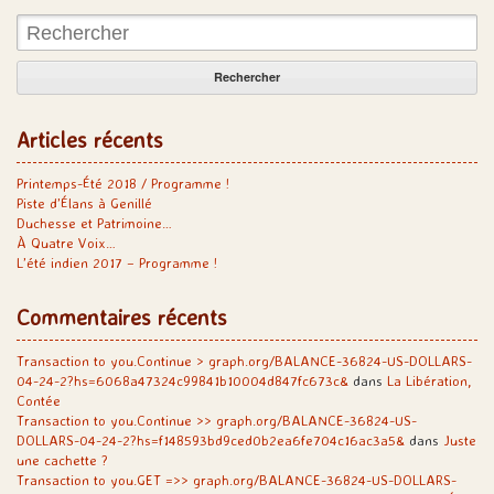
Rechercher:
Articles récents
Printemps-Été 2018 / Programme !
Piste d’Élans à Genillé
Duchesse et Patrimoine…
À Quatre Voix…
L’été indien 2017 – Programme !
Commentaires récents
Transaction to you.Continue > graph.org/BALANCE-36824-US-DOLLARS-
04-24-2?hs=6068a47324c99841b10004d847fc673c&
dans
La Libération,
Contée
Transaction to you.Continue >> graph.org/BALANCE-36824-US-
DOLLARS-04-24-2?hs=f148593bd9ced0b2ea6fe704c16ac3a5&
dans
Juste
une cachette ?
Transaction to you.GET =>> graph.org/BALANCE-36824-US-DOLLARS-