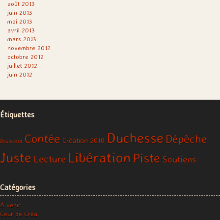
août 2013
juin 2013
mai 2013
avril 2013
mars 2013
novembre 2012
octobre 2012
juillet 2012
juin 2012
Étiquettes
Duchesse
Contée
Dépêche
Création 2018
Boulevard
Libération
Juste
Piste
Lecture
Soutiens
Catégories
À venir
Cour de Créa.