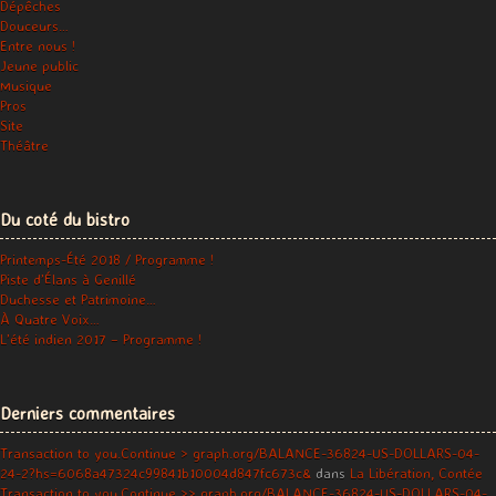
Dépêches
Douceurs…
Entre nous !
Jeune public
Musique
Pros
Site
Théâtre
Du coté du bistro
Printemps-Été 2018 / Programme !
Piste d’Élans à Genillé
Duchesse et Patrimoine…
À Quatre Voix…
L’été indien 2017 – Programme !
Derniers commentaires
Transaction to you.Continue > graph.org/BALANCE-36824-US-DOLLARS-04-
24-2?hs=6068a47324c99841b10004d847fc673c&
dans
La Libération, Contée
Transaction to you.Continue >> graph.org/BALANCE-36824-US-DOLLARS-04-