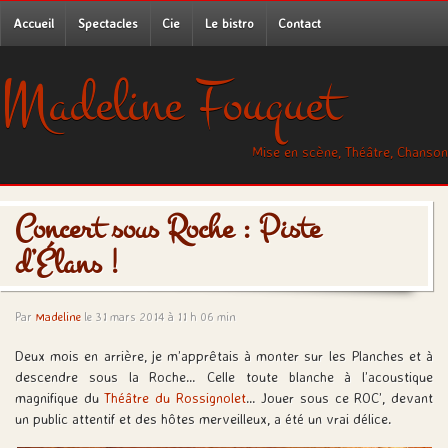
Accueil
Spectacles
Cie
Le bistro
Contact
Madeline Fouquet
Mise en scène, Théâtre, Chanson
Concert sous Roche : Piste
d’Élans !
Par
Madeline
le 31 mars 2014 à 11 h 06 min
Deux mois en arrière, je m’apprêtais à monter sur les Planches et à
descendre sous la Roche… Celle toute blanche à l’acoustique
magnifique du
Théâtre du Rossignolet
… Jouer sous ce ROC’, devant
un public attentif et des hôtes merveilleux, a été un vrai délice.