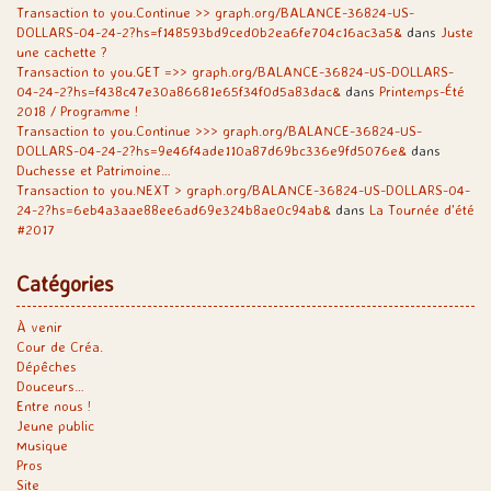
Transaction to you.Continue >> graph.org/BALANCE-36824-US-
DOLLARS-04-24-2?hs=f148593bd9ced0b2ea6fe704c16ac3a5&
dans
Juste
une cachette ?
Transaction to you.GET =>> graph.org/BALANCE-36824-US-DOLLARS-
04-24-2?hs=f438c47e30a86681e65f34f0d5a83dac&
dans
Printemps-Été
2018 / Programme !
Transaction to you.Continue >>> graph.org/BALANCE-36824-US-
DOLLARS-04-24-2?hs=9e46f4ade110a87d69bc336e9fd5076e&
dans
Duchesse et Patrimoine…
Transaction to you.NEXT > graph.org/BALANCE-36824-US-DOLLARS-04-
24-2?hs=6eb4a3aae88ee6ad69e324b8ae0c94ab&
dans
La Tournée d’été
#2017
Catégories
À venir
Cour de Créa.
Dépêches
Douceurs…
Entre nous !
Jeune public
Musique
Pros
Site