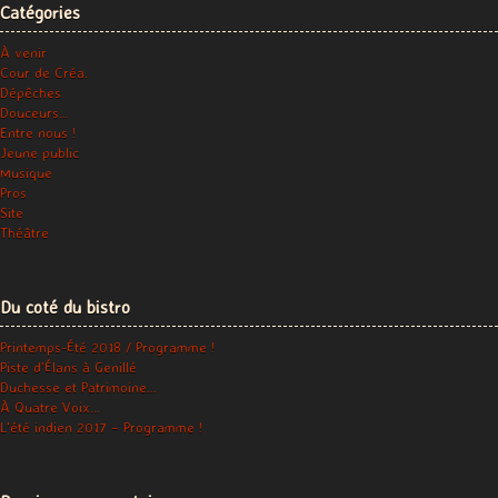
Catégories
À venir
Cour de Créa.
Dépêches
Douceurs…
Entre nous !
Jeune public
Musique
Pros
Site
Théâtre
Du coté du bistro
Printemps-Été 2018 / Programme !
Piste d’Élans à Genillé
Duchesse et Patrimoine…
À Quatre Voix…
L’été indien 2017 – Programme !