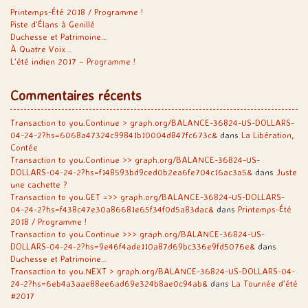
Printemps-Été 2018 / Programme !
Piste d’Élans à Genillé
Duchesse et Patrimoine…
À Quatre Voix…
L’été indien 2017 – Programme !
Commentaires récents
Transaction to you.Continue > graph.org/BALANCE-36824-US-DOLLARS-
04-24-2?hs=6068a47324c99841b10004d847fc673c&
dans
La Libération,
Contée
Transaction to you.Continue >> graph.org/BALANCE-36824-US-
DOLLARS-04-24-2?hs=f148593bd9ced0b2ea6fe704c16ac3a5&
dans
Juste
une cachette ?
Transaction to you.GET =>> graph.org/BALANCE-36824-US-DOLLARS-
04-24-2?hs=f438c47e30a86681e65f34f0d5a83dac&
dans
Printemps-Été
2018 / Programme !
Transaction to you.Continue >>> graph.org/BALANCE-36824-US-
DOLLARS-04-24-2?hs=9e46f4ade110a87d69bc336e9fd5076e&
dans
Duchesse et Patrimoine…
Transaction to you.NEXT > graph.org/BALANCE-36824-US-DOLLARS-04-
24-2?hs=6eb4a3aae88ee6ad69e324b8ae0c94ab&
dans
La Tournée d’été
#2017