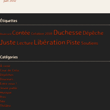
juin 2012
Étiquettes
Duchesse
Contée
Dépêche
Création 2018
Boulevard
Libération
Juste
Piste
Lecture
Soutiens
Catégories
À venir
Cour de Créa.
Dépêches
Douceurs…
Entre nous !
Jeune public
Musique
Pros
Site
Théâtre