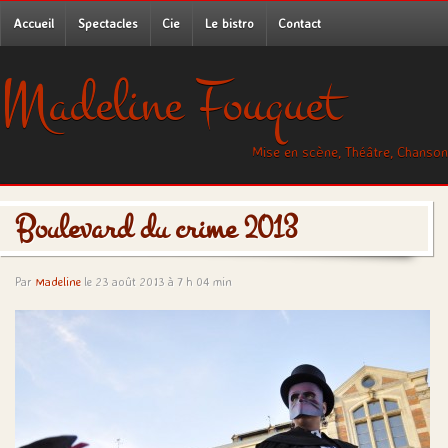
Accueil
Spectacles
Cie
Le bistro
Contact
Madeline Fouquet
Mise en scène, Théâtre, Chanson
Boulevard du crime 2013
Par
Madeline
le 23 août 2013 à 7 h 04 min