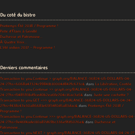
Du coté du bistro
Printemps-Été 2018 / Programme !
Piste d’Élans à Genillé
Duchesse et Patrimoine…
À Quatre Voix…
L’été indien 2017 – Programme !
Derniers commentaires
Transaction to you.Continue > graph.org/BALANCE-36824-US-DOLLARS-04-
24-2?hs=6068a47324c99841b10004d847fc673c&
dans
La Libération, Contée
Transaction to you.Continue >> graph.org/BALANCE-36824-US-DOLLARS-04-
24-2?hs=f148593bd9ced0b2ea6fe704c16ac3a5&
dans
Juste une cachette ?
Transaction to you.GET =>> graph.org/BALANCE-36824-US-DOLLARS-04-24-
2?hs=f438c47e30a86681e65f34f0d5a83dac&
dans
Printemps-Été 2018 /
Programme !
Transaction to you.Continue >>> graph.org/BALANCE-36824-US-DOLLARS-04-
24-2?hs=9e46f4ade110a87d69bc336e9fd5076e&
dans
Duchesse et
Patrimoine…
Transaction to you.NEXT > graph.org/BALANCE-36824-US-DOLLARS-04-24-2?