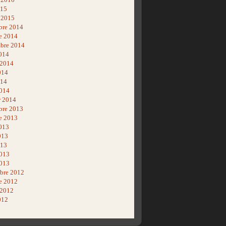
015
r 2015
bre 2014
e 2014
bre 2014
014
 2014
014
014
014
r 2014
bre 2013
e 2013
013
013
013
2013
013
bre 2012
e 2012
 2012
012