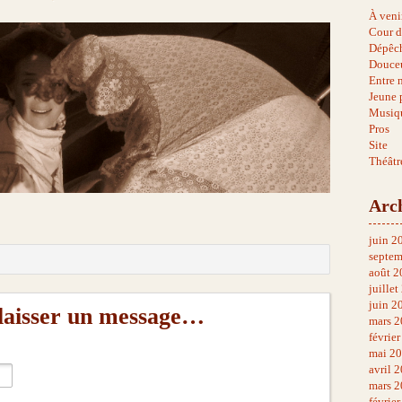
À veni
Cour d
Dépêc
Douce
Entre 
Jeune 
Musiq
Pros
Site
Théâtr
Arc
juin 2
septem
août 2
juillet
juin 2
 laisser un message…
mars 2
févrie
mai 2
avril 
mars 2
févrie