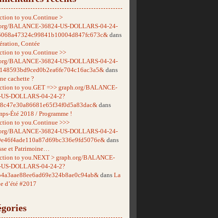
ction to you.Continue >
.org/BALANCE-36824-US-DOLLARS-04-24-
6068a47324c99841b10004d847fc673c&
dans
ération, Contée
ction to you.Continue >>
.org/BALANCE-36824-US-DOLLARS-04-24-
f148593bd9ced0b2ea6fe704c16ac3a5&
dans
ne cachette ?
ction to you.GET =>> graph.org/BALANCE-
-US-DOLLARS-04-24-2?
38c47e30a86681e65f34f0d5a83dac&
dans
mps-Été 2018 / Programme !
ction to you.Continue >>>
.org/BALANCE-36824-US-DOLLARS-04-24-
9e46f4ade110a87d69bc336e9fd5076e&
dans
se et Patrimoine…
ction to you.NEXT > graph.org/BALANCE-
-US-DOLLARS-04-24-2?
b4a3aae88ee6ad69e324b8ae0c94ab&
dans
La
e d’été #2017
gories