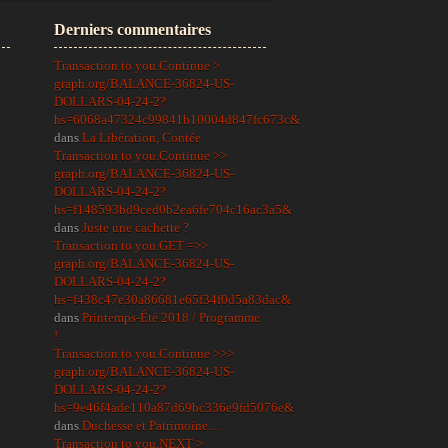
Derniers commentaires
Transaction to you.Continue >
graph.org/BALANCE-36824-US-
DOLLARS-04-24-2?
hs=6068a47324c99841b10004d847fc673c&
dans
La Libération, Contée
Transaction to you.Continue >>
graph.org/BALANCE-36824-US-
DOLLARS-04-24-2?
hs=f148593bd9ced0b2ea6fe704c16ac3a5&
dans
Juste une cachette ?
Transaction to you.GET =>>
graph.org/BALANCE-36824-US-
DOLLARS-04-24-2?
hs=f438c47e30a86681e65f34f0d5a83dac&
dans
Printemps-Été 2018 / Programme
!
Transaction to you.Continue >>>
graph.org/BALANCE-36824-US-
DOLLARS-04-24-2?
hs=9e46f4ade110a87d69bc336e9fd5076e&
dans
Duchesse et Patrimoine…
Transaction to you.NEXT >