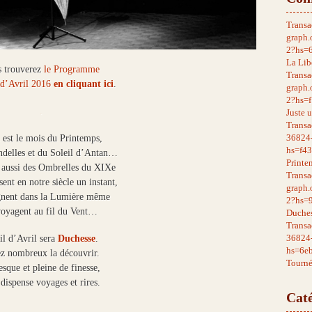
Transa
graph
2?hs=
La Lib
 trouverez
le Programme
Transa
 d’Avril 2016
en cliquant ici
.
graph
2?hs=
.
Juste u
Transa
36824
 est le mois du Printemps,
hs=f4
ndelles et du Soleil d’Antan…
Printe
 aussi des Ombrelles du XIXe
Transa
sent en notre siècle un instant,
graph
gnent dans la Lumière même
2?hs=
voyagent au fil du Vent…
Duches
Transa
36824
il d’Avril sera
Duchesse
.
hs=6e
z nombreux la découvrir.
Tourné
esque et pleine de finesse,
 dispense voyages et rires.
Caté
.