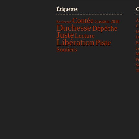
Étiquettes
C
Contée
À
Création 2018
Boulevard
Duchesse
C
Dépêche
D
Juste
Lecture
D
Libération
Piste
E
J
Soutiens
M
P
S
T