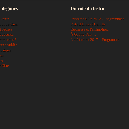
atégories
Du coté du bistro
 venir
Printemps-Été 2018 / Programme !
our de Créa.
Piste d’Élans à Genillé
épêches
Duchesse et Patrimoine…
ouceurs…
À Quatre Voix…
ntre nous !
L’été indien 2017 – Programme !
eune public
usique
ros
ite
héâtre