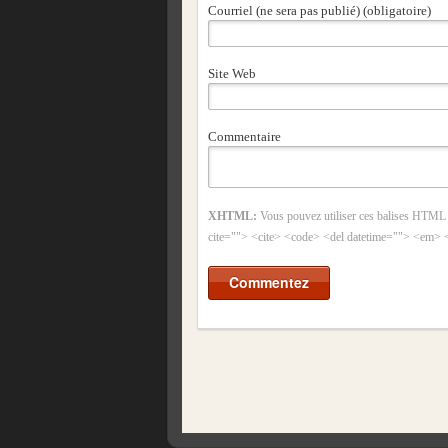
Courriel (ne sera pas publié) (obligatoire)
Site Web
Commentaire
XHTML:
Vous pouvez utiliser ces balises HTML
cite=""> <cite> <code> <del datetime=""> <em> 