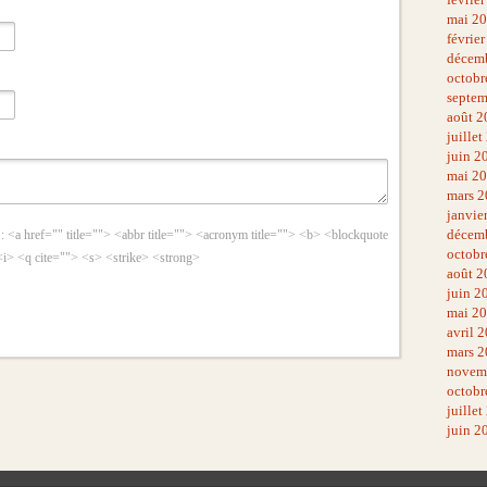
mai 2
févrie
décem
octobr
septem
août 2
juillet
juin 2
mai 2
mars 2
janvie
décem
 :
<a href="" title=""> <abbr title=""> <acronym title=""> <b> <blockquote
octobr
<i> <q cite=""> <s> <strike> <strong>
août 2
juin 2
mai 2
avril 
mars 2
novem
octobr
juillet
juin 2