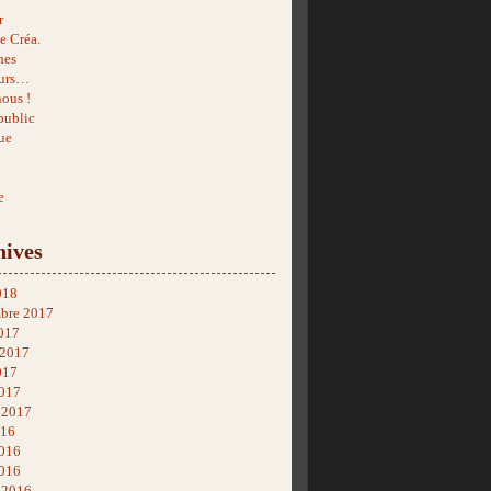
r
e Créa.
hes
urs…
nous !
public
ue
e
hives
018
bre 2017
017
 2017
017
017
r 2017
016
2016
016
r 2016