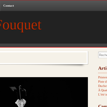
Contact
Fouquet
Recher
Arti
Printe
Piste d
Duches
À Qua
L’été 
Com