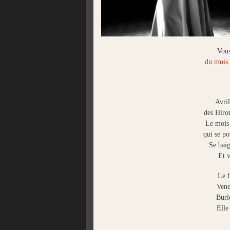
Vous
du mois
Avril
des Hiro
Le mois
qui se po
Se bai
Et 
Le f
Vene
Burl
Elle