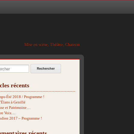
Mise en scène, Théâtre, Chanson
cher:
cles récents
mps-Été 2018 / Programme !
’Élans à Genillé
se et Patrimoine…
tre Voix…
indien 2017 – Programme !
mentaires récents