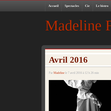
Accueil
Spectacles
Cie
Le bistro
Madeline 
Avril 2016
Par
Madeline
le 7 avril 2016 à 12 h 26 min